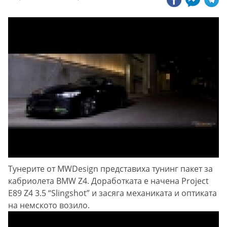
Тунерите от MWDesign представиха тунинг пакет за
кабриолета BMW Z4. Доработката е начена Project
E89 Z4 3.5 “Slingshot” и засяга механиката и оптиката
на немското возило.