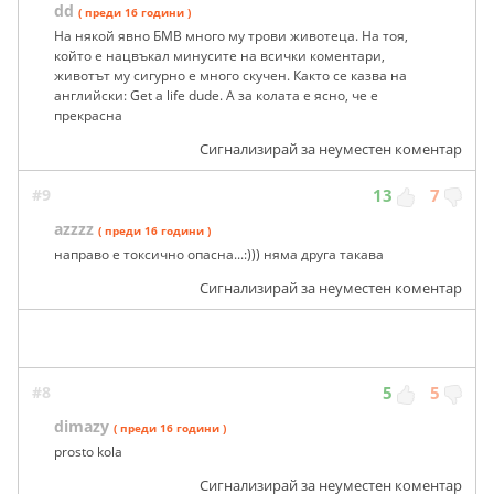
dd
( преди 16 години )
На някой явно БМВ много му трови животеца. На тоя,
който е нацвъкал минусите на всички коментари,
животът му сигурно е много скучен. Както се казва на
английски: Get a life dude. А за колата е ясно, че е
прекрасна
Сигнализирай за неуместен коментар
#9
13
7
azzzz
( преди 16 години )
направо е токсично опасна...:))) няма друга такава
Сигнализирай за неуместен коментар
#8
5
5
dimazy
( преди 16 години )
prosto kola
Сигнализирай за неуместен коментар