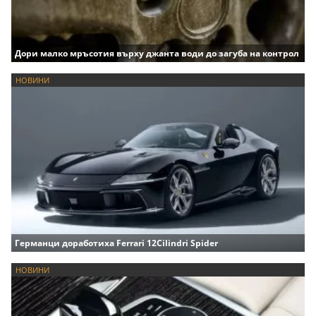
Дори малко мръсотия върху джанта води до загуба на контрол
НОВИНИ
Германци доработиха Ferrari 12Cilindri Spider
НОВИНИ