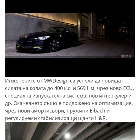
Инженерите от MWDesign са успели да повишат
силата на колата до 400 к.с. и 569 Нм, чрез ново ECU,
специална изпускателна система, нов интеркулер и
др. Окачването също е подложено на оптимизация,
чрез нови амортисьори, пружини Eibach и
регулируеми стабилизиращи щанги H&R.