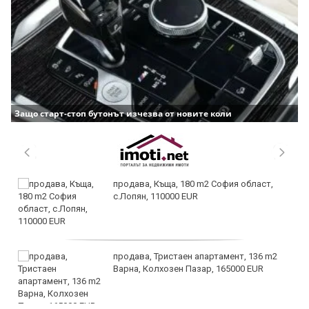
Защо старт-стоп бутонът изчезва от новите коли
продава, Къща, 180 m2 София област,
с.Лопян, 110000 EUR
продава, Тристаен апартамент, 136 m2
Варна, Колхозен Пазар, 165000 EUR