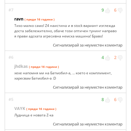
#7
9
6
ravn
( преди 16 години )
Тихо малко само! Z4 наистина и в stock вариант изглежда
доста забележително, обаче този оптичен тунинг направо
я прави адската агресивна немска машина! Браво!
Сигнализирай за неуместен коментар
#6
4
2
jhdkas
( преди 16 години )
хехе напомня ми на Батмобил-а, ... което е комплимент,
харесвам Батмобил-а :D
Сигнализирай за неуместен коментар
#5
8
6
VAYK
( преди 16 години )
Лудница е новата Z-ка
Сигнализирай за неуместен коментар