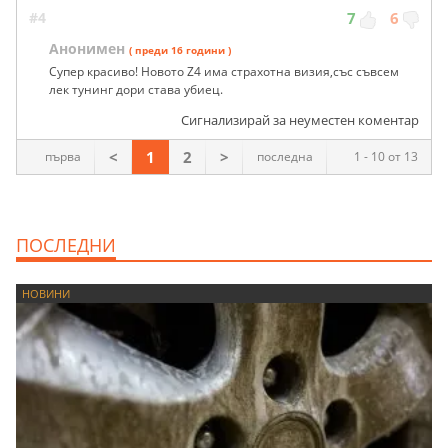
#4
7
6
Анонимен
( преди 16 години )
Супер красиво! Новото Z4 има страхотна визия,със съвсем
лек тунинг дори става убиец.
Сигнализирай за неуместен коментар
<
1
2
>
първа
последна
1 - 10 от 13
ПОСЛЕДНИ
НОВИНИ