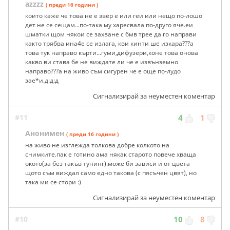
azzzz
( преди 16 години )
които каже че това не е звер е или геи или нещо по-лошо
дет не се сещам...по-така му харесвала по-друго яче.еи
шматки щом някои се захване с бмв трее да го направи
както трябва ина4е се излага, кви кинти ше изкара???а
това тук направо кърти...гуми,дифузери,коне това онова
какво ви става бе не виждате ли че е извънземно
направо???а на живо съм сигурен че е още по-лудо
зае*и.д:д:д
Сигнализирай за неуместен коментар
#11
4
1
Анонимен
( преди 16 години )
на живо не изглежда толкова добре колкото на
снимките.пак е готино ама някак старото повече хваща
окото(за без такъв тунинг).може би зависи и от цвета
щото съм виждал само едно такова (с пясъчен цвят), но
така ми се стори :)
Сигнализирай за неуместен коментар
#10
10
8