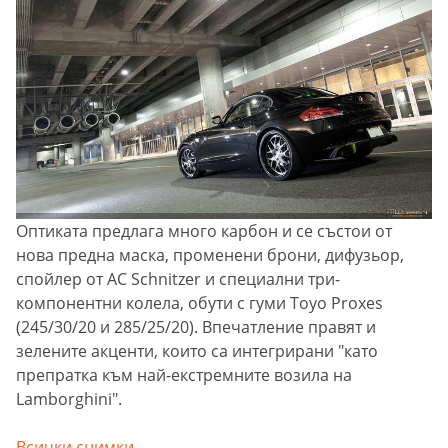
Оптиката предлага много карбон и се състои от
нова предна маска, променени брони, дифузьор,
спойлер от AC Schnitzer и специални три-
компонентни колела, обути с гуми Toyo Proxes
(245/30/20 и 285/25/20). Впечатление правят и
зелените акценти, които са интегрирани "като
препратка към най-екстремните возила на
Lamborghini".
Всички снимки