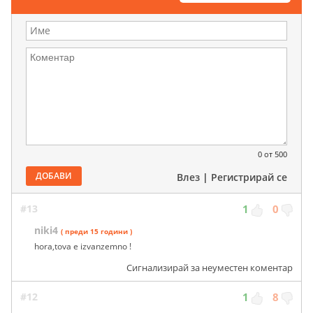
0
от 500
ДОБАВИ
Влез
|
Регистрирай се
#13
1
0
niki4
( преди 15 години )
hora,tova e izvanzemno !
Сигнализирай за неуместен коментар
#12
1
8