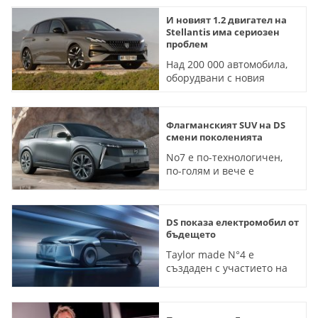
И новият 1.2 двигател на
Stellantis има сериозен
проблем
Над 200 000 автомобила,
оборудвани с новия
хибриден агрегат, влизат
в сервизите
Флагманският SUV на DS
смени поколенията
No7 е по-технологичен,
по-голям и вече е
електрически
DS показа електромобил от
бъдещето
Taylor made N°4 е
създаден с участието на
британски пилот от
Formula E