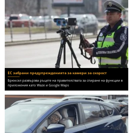
ЕС забрани предупрежденията за камери за скорост
Брюксел развързва ръцете на правителствата за спиране на функции в
приложения като Waze и Google Maps