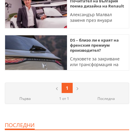
Почитател на България
поема дизайна на Renault
Александър Малвал
заменя през януари
скоропостижно
напусналия Жил Видал
DS – близо ли е краят на
френския премиум
производител?
Слуховете за закриване
или трансформация на
марката се засилват
1
Първа
1 от 1
Последна
ПОСЛЕДНИ