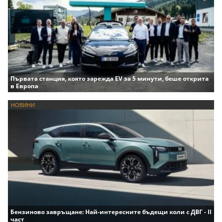
Първата станция, която зарежда EV за 5 минути, беше открита
в Европа
НОВИНИ
Бензиново завръщане: Най-интересните бъдещи коли с ДВГ - II
част