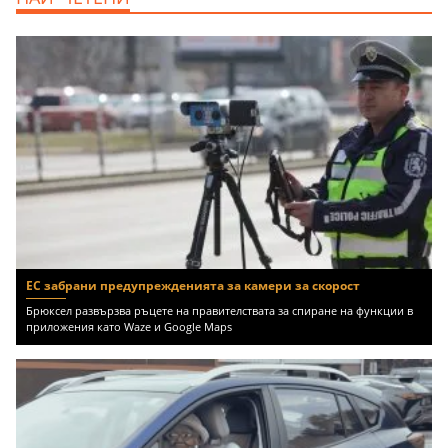
ЕС забрани предупрежденията за камери за скорост
Брюксел развързва ръцете на правителствата за спиране на функции в
приложения като Waze и Google Maps