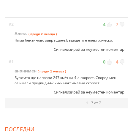
#2
4
7
Алекс
( преди 2 месеца )
Няма бензиново завръщане.Бъдещето е електрическо.
Сигнализирай за неуместен коментар
#1
0
4
анонимен
( преди 2 месеца )
Бугатито ще направи 247 км/ч на 4-а скорост. Според мен
са имали предвид 447 км/ч максимална скорост.
Сигнализирай за неуместен коментар
1 - 7 от 7
ПОСЛЕДНИ