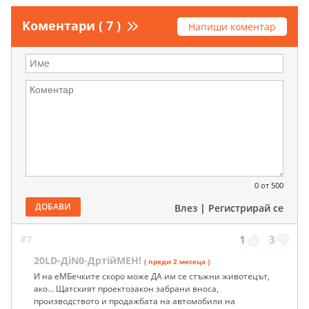
Коментари ( 7 )
Напиши коментар
0
от 500
ДОБАВИ
Влез
|
Регистрирай се
#7
1
3
20LD-ДiN0-ДртiйМЕН!
( преди 2 месеца )
И на еМБечките скоро може ДА им се стъжни животецът,
ако... Щатският проектозакон забрани вноса,
производството и продажбата на автомобили на