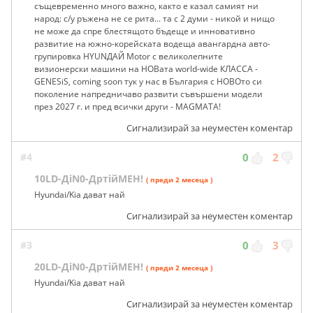
същевременно много важно, както е казал самият ни
народ: с/у ръжена не се рита... та с 2 думи - никой и нищо
не може да спре блестящото бъдеще и инновативно
развитие на южно-корейската водеща авангардна авто-
групировка HYUNДАЙ Motor с великолепните
визионерски машини на НОВата world-wide КЛАССА -
GENESiS, coming soon тук у нас в България с НОВОто си
поколение напредничаво развити съвършени модели
през 2027 г. и пред всички други - MAGMAТА!
Сигнализирай за неуместен коментар
#4
0
2
10LD-ДiN0-ДртiйМЕН!
( преди 2 месеца )
Hyundai/Kia дават най
Сигнализирай за неуместен коментар
#3
0
3
20LD-ДiN0-ДртiйМЕН!
( преди 2 месеца )
Hyundai/Kia дават най
Сигнализирай за неуместен коментар