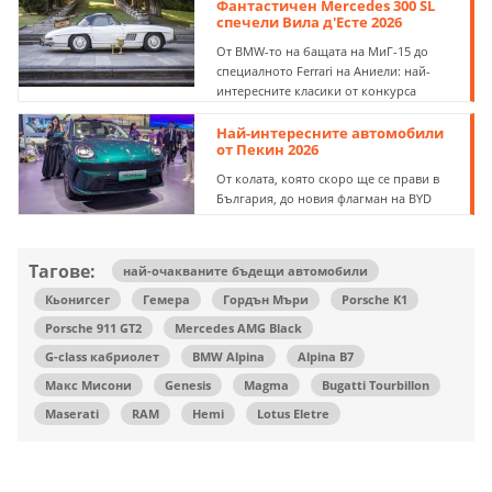
Фантастичен Mercedes 300 SL
спечели Вила д'Eсте 2026
От BMW-то на бащата на МиГ-15 до
специалното Ferrari на Аниели: най-
интересните класики от конкурса
Най-интересните автомобили
от Пекин 2026
От колата, която скоро ще се прави в
България, до новия флагман на BYD
Тагове:
най-очакваните бъдещи автомобили
Кьонигсег
Гемера
Гордън Мъри
Porsche K1
Porsche 911 GT2
Mercedes AMG Black
G-class кабриолет
BMW Alpina
Alpina B7
Макс Мисони
Genesis
Magma
Bugatti Tourbillon
Maserati
RAM
Hemi
Lotus Eletre