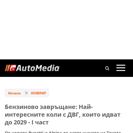
Начало
НОВИНИ
Бензиново завръщане: Най-
интересните коли с ДВГ, които идват
до 2029 - I част
От новите Bugatti и Alpina до завръщането на Toyota