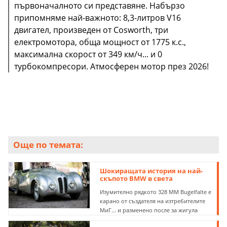
първоначалното си представяне. Набързо
припомняме най-важното: 8,3-литров V16
двигател, произведен от Cosworth, три
електромотора, обща мощност от 1775 к.с.,
максимална скорост от 349 км/ч... и 0
турбокомпресори. Атмосферен мотор през 2026!
Още по темата:
Шокиращата история на най-
скъпото BMW в света
Изумително рядкото 328 ММ Bugelfalte е
карано от създателя на изтребителите
МиГ... и разменено после за жигула