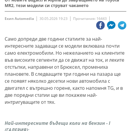
MR2, тези модели си струват чакането
Екип Automedia
30.05.2026 19:23
Прочитания: 16443
Само допреди две години статиите за най-
интересните задаващи се модели вклюваха почти
само електромобили. Но нежеланието на клиентите
във високите сегменти да се движат на ток, и леките
отстъпки, направени от Брюксел, промениха
плановете. В следващите три години на пазара ще
се появят няколко десетки нови автомобила с
двигател с вътрешно горене, както напомня TG, и в
две поредни статии ще ви покажем най-
интригуващите от тях.
Най-интересните бъдещи коли на бензин - I
(ГАЛЕРИЯ):