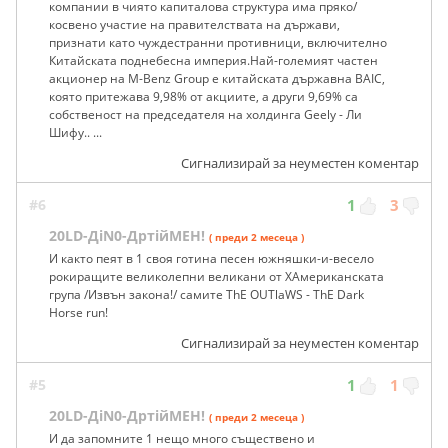
компании в чиято капиталова структура има пряко/
косвено участие на правителствата на държави,
признати като чуждестранни противници, включително
Китайската поднебесна империя.Най-големият частен
акционер на M-Benz Group е китайската държавна BAIC,
която притежава 9,98% от акциите, а други 9,69% са
собственост на председателя на холдинга Geely - Ли
Шифу.. ...
Сигнализирай за неуместен коментар
#6
1
3
20LD-ДiN0-ДртiйМЕН!
( преди 2 месеца )
И както пеят в 1 своя готина песен южняшки-и-весело
рокиращите великолепни великани от ХАмериканската
група /Извън закона!/ самите ThE OUTlaWS - ThE Dark
Horse run!
Сигнализирай за неуместен коментар
#5
1
1
20LD-ДiN0-ДртiйМЕН!
( преди 2 месеца )
И да запомните 1 нещо много съществено и