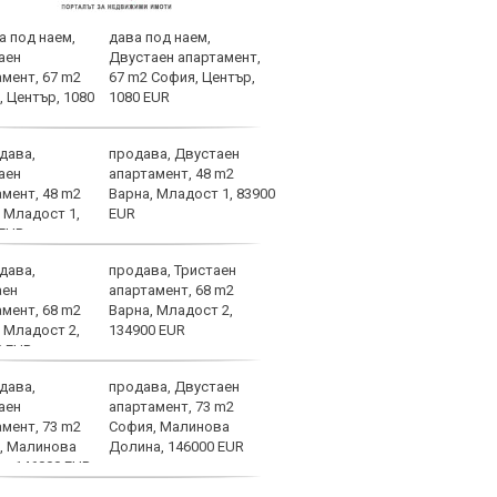
дава под наем,
Херо
Двустаен апартамент,
изкл
67 m2 София, Център,
фаво
1080 EUR
продава, Двустаен
Левс
апартамент, 48 m2
Серж
Варна, Младост 1, 83900
нови
EUR
продава, Тристаен
Хрис
апартамент, 68 m2
ЦСК
Варна, Младост 2,
134900 EUR
продава, Двустаен
ВИДЕ
апартамент, 73 m2
Инте
София, Малинова
Долина, 146000 EUR