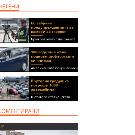
дава под наем, Офис,
ЧЕТЕНИ
100 m2 София, Център,
800 EUR
ЕС забрани
предупрежденията за
камери за скорост
Брюксел развързва ръцете
на правителствата за
спиране на функции в
108-годишна жена
приложения като Waze и
поднови шофьорската
Google Maps
си книжка
Американката покри всички
медицински изисквания, за
да получи документа
Брутална градушка
(ВИДЕО)
потроши 1000
автомобила
Щетите за италианската
автокъща се оценяват на 5
милиона евро
КОМЕНТИРАНИ
НИ