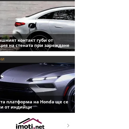
шният контакт губи от
ция на стената при зареждане
НИ
та платформа на Honda ще се
и от индийци