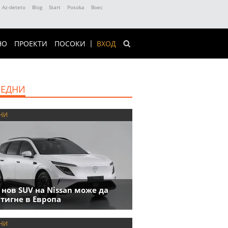
Az-deteto
Blog
Start
Posoka
Boec
НО
ПРОЕКТИ
ПОСОКИ
ВХОД
ЕДНИ
НИ
 нов SUV на Nissan може да
тигне в Европа
НИ