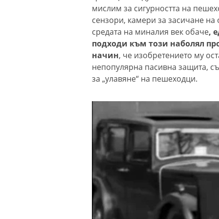
мислим за сигурността на пешех
сензори, камери за засичане на
средата на миналия век обаче
, 
подходи към този наболял пр
начин
, че изобретението му ост
непопулярна пасивна защита, с
за „улавяне“ на пешеходци.