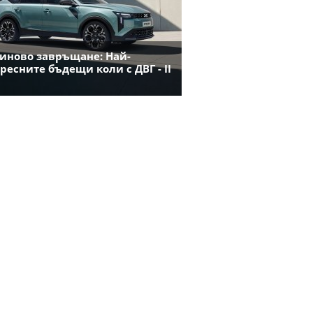
иново завръщане: Най-
ресните бъдещи коли с ДВГ - II