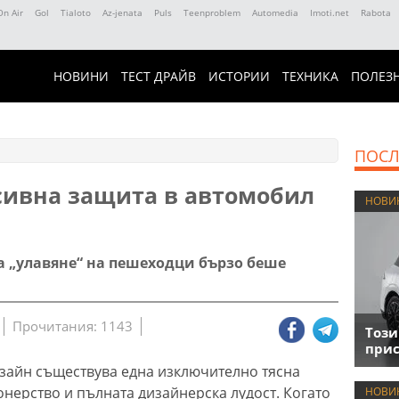
On Air
Gol
Tialoto
Az-jenata
Puls
Teenproblem
Automedia
Imoti.net
Rabota
НОВИНИ
ТЕСТ ДРАЙВ
ИСТОРИИ
ТЕХНИКА
ПОЛЕЗ
ПОСЛ
сивна защита в автомобил
НОВИ
 „улавяне“ на пешеходци бързо беше
Прочитания: 1143
Този
прис
зайн съществува една изключително тясна
нерство и пълната дизайнерска лудост. Когато
НОВИ