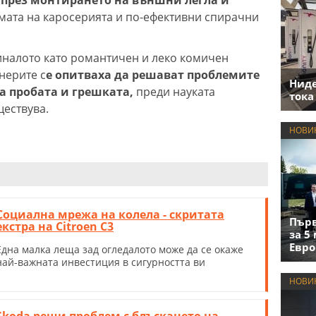
мата на каросерията и по-ефективни спирачни
миналото като романтичен и леко комичен
нерите с
е опитваха да решават проблемите
Нид
а пробата и грешката,
преди науката
тока
ществува.
НОВИ
Социална мрежа на колела - скритата
Първ
екстра на Citroen C3
за 5
Евро
Една малка леща зад огледалото може да се окаже
най-важната инвестиция в сигурността ви
НОВИ
Skoda реши проблем с блъскането на