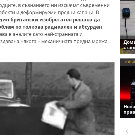
одците, в съзнанието ни изскачат съвременни
 обекти и деформируеми предни капаци. В
един британски изобретател решава да
облем по толкова радикален и абсурден
ава в аналите като най-странната и
ъздавана някога – механичната предна мрежа
Дома
стан
НОВИ
Нова
прав