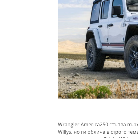
Wrangler America250 стъпва вър
Willys, но ги облича в строго т