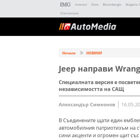
Investor
Dnes
Bloombergtv
Bulgaria 
Chernomore
Начало
НОВИНИ
Jeep направи Wrang
Специалната версия е посвете
независимостта на САЩ
Александър Симеонов
16.05.2
В Съединените щати един ембле
автомобилния патриотизъм на съ
сини акценти и огромен щит със 