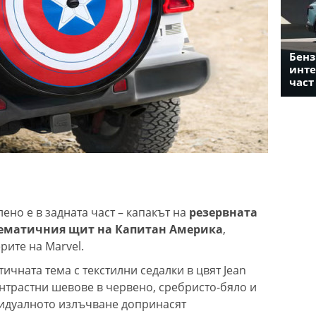
Бенз
инте
част
но е в задната част – капакът на
резервната
лематичния щит на Капитан Америка
,
рите на Marvel.
чната тема с текстилни седалки в цвят Jean
онтрастни шевове в червено, сребристо-бяло и
ивидуалното излъчване допринасят