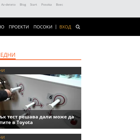
Az-deteto
Blog
Start
Posoka
Boec
НО
ПРОЕКТИ
ПОСОКИ
ВХОД
ЕДНИ
НИ
ък тест решава дали може да
тите в Toyota
НИ