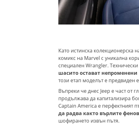
Като истинска колекционерска на
комикс на Marvel с уникална кор
специален Wrangler. Технически
шасито остават непроменени
този етап моделът е предвиден 
Въпреки че днес Jeep е част от г
продължава да капитализира бог
Captain America е перфектният 
да радва както върлите фено
шофирането извън пътя.