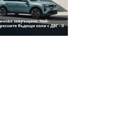
иново завръщане: Най-
ресните бъдещи коли с ДВГ - II