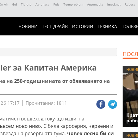
On Air
Gol
Tialoto
Az-jenata
Puls
Teenproblem
Automedia
Imoti.net
Rabota
НОВИНИ
ТЕСТ ДРАЙВ
ИСТОРИИ
ТЕХНИКА
ПОЛЕЗ
ПОСЛ
ler за Капитан Америка
НОВИ
на на 250-годишнината от обявяването на
026 17:17
Прочитания: 1811
Крат
матичен всъдеход току-що издигна
рабо
всем ново ниво. С бяла каросерия, червени и
звезда на резервната гума,
човек лесно би си
НОВИ