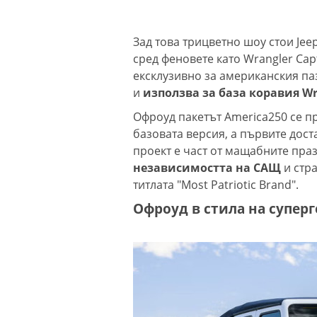
Зад това трицветно шоу стои Jeep
сред феновете като Wrangler Cap
ексклузивно за американския па
и
използва за база коравия Wra
Офроуд пакетът America250 се пр
базовата версия, а първите дост
проект е част от мащабните пра
независимостта на САЩ
и стра
титлата "Most Patriotic Brand".
Офроуд в стила на супер