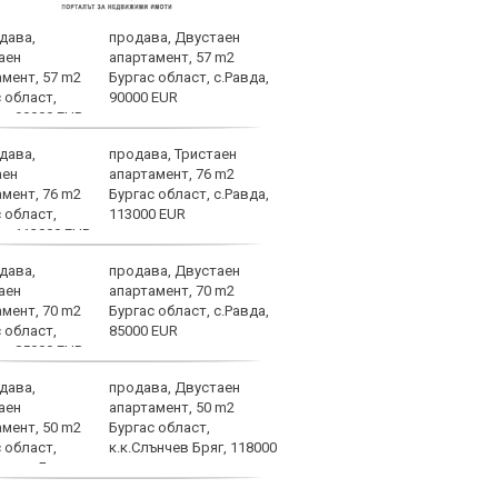
продава, Двустаен
"Фар
апартамент, 57 m2
Дуар
Бургас област, с.Равда,
90000 EUR
продава, Тристаен
В Ар
апартамент, 76 m2
след
Бургас област, с.Равда,
113000 EUR
продава, Двустаен
Само
апартамент, 70 m2
Стой
Бургас област, с.Равда,
пред
85000 EUR
продава, Двустаен
Оцен
апартамент, 50 m2
Влад
Бургас област,
срещ
к.к.Слънчев Бряг, 118000