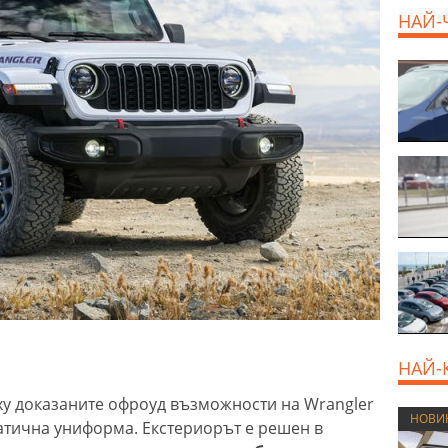
НАЙ-
НАЙ-
ху доказаните офроуд възможности на Wrangler
НОВИ
ематична униформа. Екстериорът е решен в