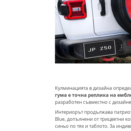
Кулминацията в дизайна определе
гума е точна реплика на емб
разработен съвместно с дизайне
Интериорът продължава патриоти
Blue, допълнени от трицветни к
синьо по тях и таблото. За инд