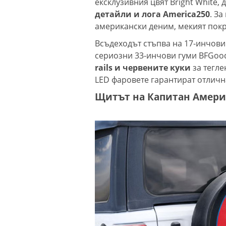
ексклузивния цвят Bright White,
детайли и лога America250
. З
американски деним, мекият покри
Всъдеходът стъпва на 17-инчови 
сериозни 33-инчови гуми BFGoodr
rails и червените куки
за тегле
LED фаровете гарантират отличн
Щитът на Капитан Америк