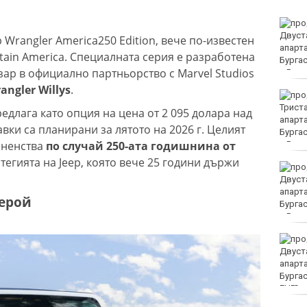
Петролът поевтинява
на фона на преговорите
 Wrangler America250 Edition, вече по-известен
между Иран и Оман
tain America. Специалната серия е разработена
зар в официално партньорство с Marvel Studios
ngler Willys
.
Здравното
министерство: Няма да
едлага като опция на цена от 2 095 долара над
закриваме РЗИ-та
авки са планирани за лятото на 2026 г. Целият
зненства
по случай 250-ата годишнина от
тегията на Jeep, която вече 25 години държи
Спипаха мъж с
марихуана във Варна
герой
Хванаха мъж, който
повредил климатик на
търговски обект във
Варна
EUR