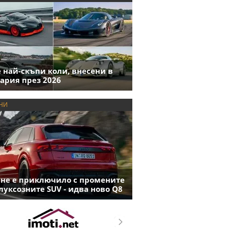
е най-скъпи коли, внесени в
ария през 2026
НИ
 не е приключило с промените
луксозните SUV - идва ново Q8