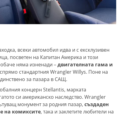
ходка, всеки автомобил идва и с ексклузивен
ица, посветен на Капитан Америка и този
 обаче няма изненади –
двигателната гама и
спрямо стандартния Wrangler Willys. Поне на
единствено за пазара в САЩ.
лобалния концерн Stellantis, марката
атото си американско наследство. Wrangler
пътуващ монумент за родния пазар,
създаден
ве на комиксите
, така и заклетите любители на