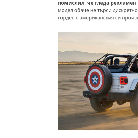
помислил, че гледа рекламен 
модел обаче не търси дискретнос
гордее с американския си произх