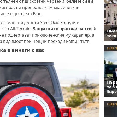
 допълнен от дискретни червени,
бели и сини
а контраст и препратка към класическия
в е в цвят Jean Blue.
стоманени джанти Steel Oxide, обути в
ich All-Terrain.
Защитните прагове тип rock
Нид
не подчертават приключенския му характер, а
тока
а видимост при нощни преходи извън пътя.
НОВИ
а е винаги с вас
Първ
за 5
Евро
НОВИ