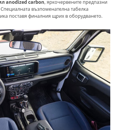
л anodized carbon
, яркочервените предпазни
. Специалната възпоменателна табелка
ника поставя финалния щрих в оборудването.