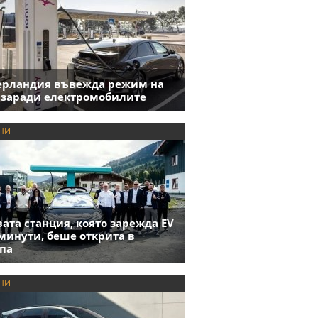
ерландия въвежда режим на
 заради електромобилите
НИ
ата станция, която зарежда EV
 минути, беше открита в
па
НИ