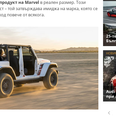
продукт на Marvel
в реален размер. Този
т – той затвърждава имиджа на марка, която се
од повече от всякога.
25-т
Бълг
НОВИ
Audi
при 