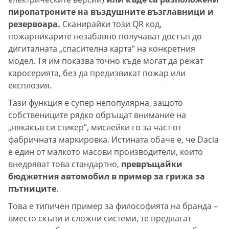
пиропатроните на въздушните възглавници и
резервоара.
Сканирайки този QR код,
пожарникарите незабавно получават достъп до
дигиталната „спасителна карта“ на конкретния
модел. Тя им показва точно къде могат да режат
каросерията, без да предизвикат пожар или
експлозия.
Тази функция е супер непопулярна, защото
собствениците рядко обръщат внимание на
„някакъв си стикер“, мислейки го за част от
фабричната маркировка. Истината обаче е, че Dacia
е един от малкото масови производители, които
внедряват това стандартно,
превръщайки
бюджетния автомобил в пример за грижа за
пътниците
.
Това е типичен пример за философията на бранда –
вместо скъпи и сложни системи, те предлагат