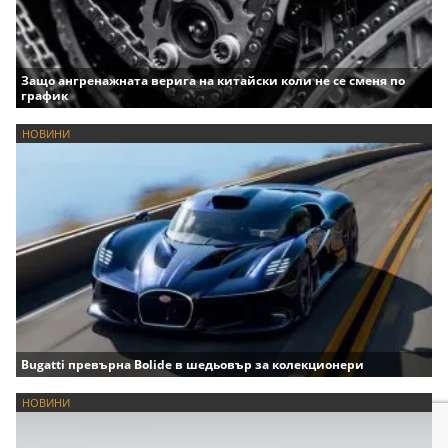
Защо ангренажната верига на китайски коли не се сменя по
график
НОВИНИ
Bugatti превърна Bolide в шедьовър за колекционери
НОВИНИ