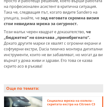
просто и работещо решение, което върши работата
на професионален асистент в критична ситуация.
Така че, следващия път, когато видите Sandero на
улицата, знайте, че
зад неговата скромна визия
стои невидима мрежа за сигурност.
Този малък черен квадрат е доказателство,
че
„бюджетно“ не означава „пренебрегнато“.
Докато другите марки се хвалят с огромни екрани и
софтуерни екстри, Dacia тихичко монтира дигитални
инструменти, които не ви забавляват, но могат да ви
върнат у дома живи и здрави. Ето това се казва
скрито асо в ръкава!
Още по темата:
Социална мрежа на колела -
скритата екстра на Citroen C3