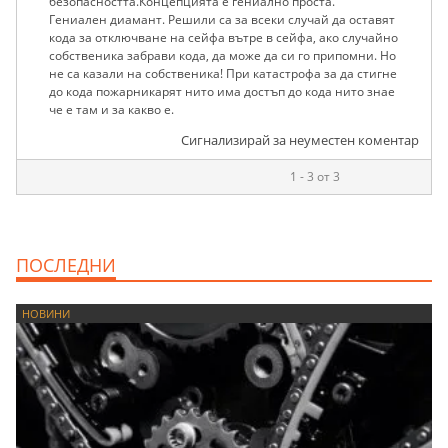
безопасността.Концепцията е гениално проста."
Гениален диамант. Решили са за всеки случай да оставят
кода за отключване на сейфа вътре в сейфа, ако случайно
собственика забрави кода, да може да си го припомни. Но
не са казали на собственика! При катастрофа за да стигне
до кода пожарникарят нито има достъп до кода нито знае
че е там и за какво е.
Сигнализирай за неуместен коментар
1 - 3 от 3
ПОСЛЕДНИ
НОВИНИ