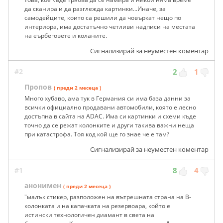
да сканира и да разглежда картинки...Иначе, за
самодейците, които са решили да човъркат нещо по
интериора, има достатъчно четливи надписи на местата
на еърбеговете и коланите.
Сигнализирай за неуместен коментар
#2
2
1
Пропов
( преди 2 месеца )
Много хубаво, ама тук в Германия си има база данни за
всички официално продавани автомобили, която е лесно
достъпна в сайта на ADAC. Има си картинки и схеми къде
точно да се режат колонките и други такива важни неща
при катастрофа. Тоя код кой ще го знае че е там?
Сигнализирай за неуместен коментар
#1
8
4
анонимен
( преди 2 месеца )
"малък стикер, разположен на вътрешната страна на В-
колонката и на капачката на резервоара, който е
истински технологичен диамант в света на