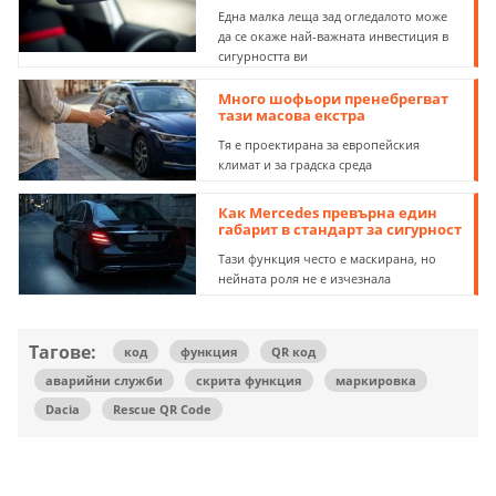
Една малка леща зад огледалото може
да се окаже най-важната инвестиция в
сигурността ви
Много шофьори пренебрегват
тази масова екстра
Тя е проектирана за европейския
климат и за градска среда
Как Mercedes превърна един
габарит в стандарт за сигурност
Тази функция често е маскирана, но
нейната роля не е изчезнала
Тагове:
код
функция
QR код
аварийни служби
скрита функция
маркировка
Dacia
Rescue QR Code