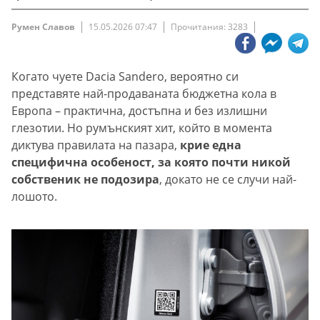
Румен Славов
15.05.2026 07:47
Прочитания: 3283
Когато чуете Dacia Sandero, вероятно си
представяте най-продаваната бюджетна кола в
Европа – практична, достъпна и без излишни
глезотии. Но румънският хит, който в момента
диктува правилата на пазара,
крие една
специфична особеност, за която почти никой
собственик не подозира
, докато не се случи най-
лошото.