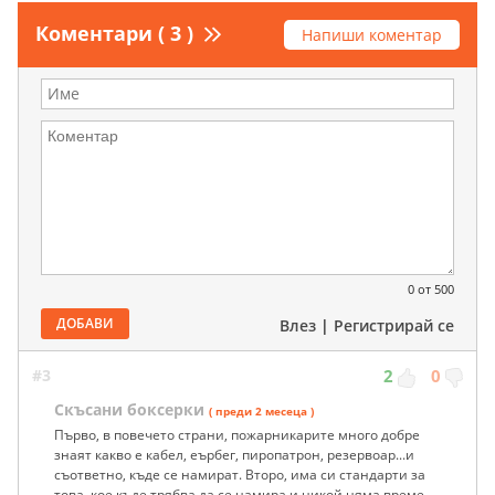
Коментари ( 3 )
Напиши коментар
0
от 500
ДОБАВИ
Влез
|
Регистрирай се
#3
2
0
Скъсани боксерки
( преди 2 месеца )
Първо, в повечето страни, пожарникарите много добре
знаят какво е кабел, еърбег, пиропатрон, резервоар...и
съответно, къде се намират. Второ, има си стандарти за
това, кое къде трябва да се намира и никой няма време