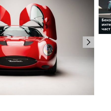
Бенз
инте
част