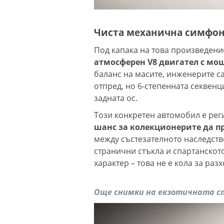
Чиста механична симфо
Под капака на това произведени
атмосферен V8 двигател с мощ
баланс на масите, инженерите са
отпред, но 6-степенната секвен
задната ос.
Този конкретен автомобил е рег
шанс за колекционерите да 
между състезателното наследств
странични стъкла и спартанскот
характер – това не е кола за раз
Още снимки на екзотичната сп