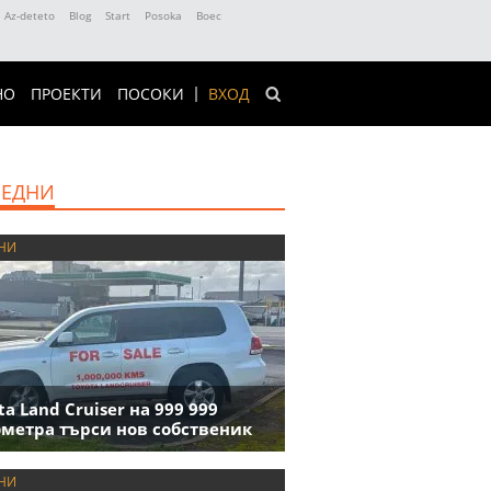
Az-deteto
Blog
Start
Posoka
Boec
НО
ПРОЕКТИ
ПОСОКИ
ВХОД
ЕДНИ
НИ
ta Land Cruiser на 999 999
метра търси нов собственик
НИ