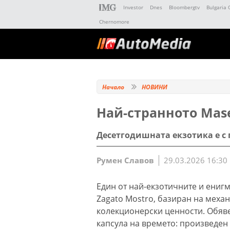
Investor
Dnes
Bloombergtv
Bulgaria 
Chernomore
Начало
НОВИНИ
Най-странното Mase
Десетгодишната екзотика е с п
Румен Славов
29.03.2026 16:30
Един от най-екзотичните и ениг
Zagato Mostro, базиран на механи
колекционерски ценности. Обяве
капсула на времето: произведен 