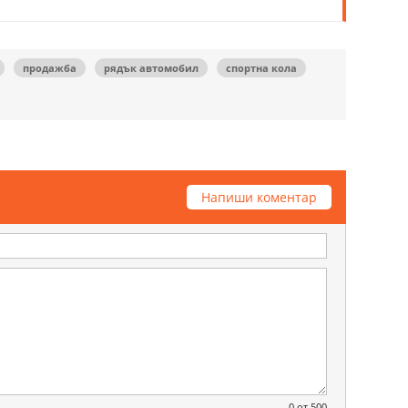
продажба
рядък автомобил
спортна кола
Напиши коментар
0
от 500