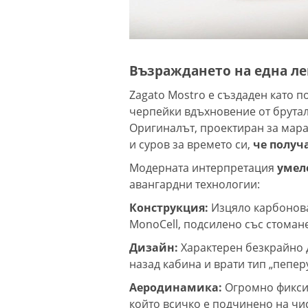
Възраждането на една ле
Zagato Mostro е създаден като п
черпейки вдъхновение от бруталн
Оригиналът, проектиран за мара
и суров за времето си,
че получа
Модерната интерпретация
умел
авангардни технологии:
Конструкция:
Изцяло карбонова
MonoCell, подсилено със стомане
Дизайн:
Характерен безкрайно 
назад кабина и врати тип „пепер
Аеродинамика:
Огромно фикси
който всичко е подчинено на чи