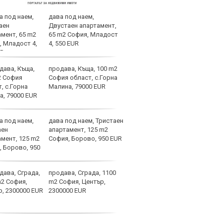
дава под наем,
Спор
Двустаен апартамент,
днес
65 m2 София, Младост
4, 550 EUR
продава, Къща, 100 m2
Мачо
София област, с.Горна
теле
Малина, 79000 EUR
авгу
дава под наем, Тристаен
Вела
апартамент, 125 m2
Левс
София, Борово, 950 EUR
наре
продава, Сграда, 1100
Коси
m2 София, Център,
взем
2300000 EUR