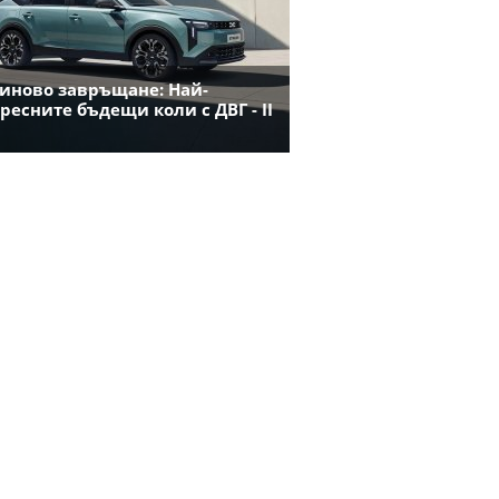
иново завръщане: Най-
ресните бъдещи коли с ДВГ - II