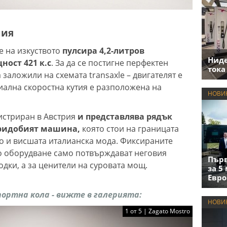
ния
е на изкуството
пулсира 4,2-литров
Нид
ност 421 к.с
. За да се постигне перфектен
тока
 заложили на схемата transaxle – двигателят е
циална скоростна кутия е разположена на
НОВИ
истриран в Австрия
и представлява рядък
придобият машина,
която стои на границата
о и висшата италианска мода. Фиксираните
о оборудване само потвърждават неговия
Първ
ходки, а за ценители на суровата мощ.
за 5
Евро
ортна кола - вижте в галерията:
НОВИ
1 от 5 | Zagato Mostro