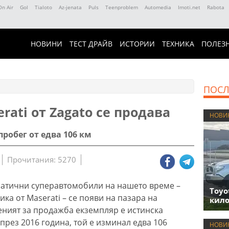
On Air
Gol
Tialoto
Az-jenata
Puls
Teenproblem
Automedia
Imoti.net
Rabota
НОВИНИ
ТЕСТ ДРАЙВ
ИСТОРИИ
ТЕХНИКА
ПОЛЕЗ
ПОСЛ
rati от Zagato се продава
НОВИ
робег от едва 106 км
Прочитания: 5270
матични суперавтомобили на нашето време –
Toyo
ка от Maserati – се появи на пазара на
кило
ният за продажба екземпляр е истинска
през 2016 година, той е изминал едва 106
НОВИ