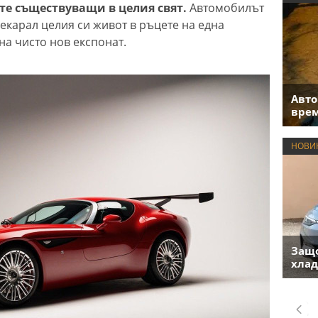
тте съществуващи в целия свят.
Автомобилът
рекарал целия си живот в ръцете на една
на чисто нов експонат.
Авто
врем
НОВИ
Защо
хлад