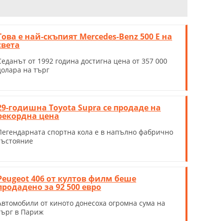
Това е най-скъпият Mercedes-Benz 500 E на
света
Седанът от 1992 година достигна цена от 357 000
долара на търг
29-годишна Toyota Supra се продаде на
рекордна цена
Легендарната спортна кола е в напълно фабрично
състояние
Peugeot 406 от култов филм беше
продадено за 92 500 евро
Автомобили от киното донесоха огромна сума на
търг в Париж