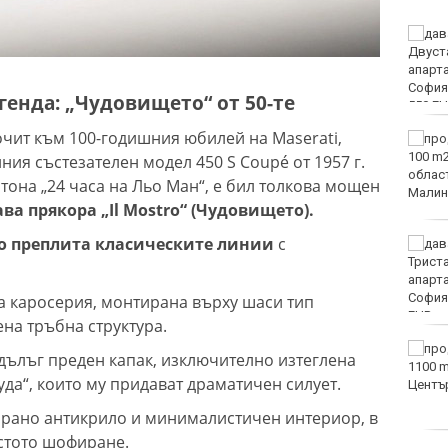
Двоен ръст на чревните
инфекции за седмица
във Варненско
генда: „Чудовището“ от 50-те
очит към 100-годишния юбилей на Maserati,
Вечерен крос ще се
проведе тази събота в
ия състезателен модел 450 S Coupé от 1957 г.
Морската градина на
тона „24 часа на Льо Ман“, е бил толкова мощен
Варна
ва прякора „Il Mostro“ (Чудовището).
о преплита класическите линии
с
Тази събота: откриват
ловния сезон за пернат
дивеч
 каросерия, монтирана върху шаси тип
на тръбна структура.
ФК Девня гостува на
дълъг преден капак, изключително изтеглена
Атлетик (Провадия) за
уда“, които му придават драматичен силует.
Аматьорската купа
рано антикрило и минималистичен интериор, в
стото шофиране.