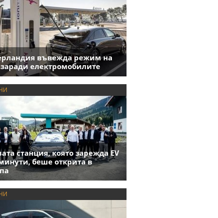
ерландия въвежда режим на
 заради електромобилите
НИ
ата станция, която зарежда EV
 минути, беше открита в
па
НИ