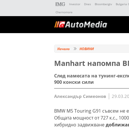
Investor
Dnes
Bloombergtv
Bulgaria 
Chernomore
Начало
НОВИНИ
Manhart напомпа B
След намесата на тунинг-експ
900 конски сили
Александър Симеонов
29.03.2
BMW M5 Touring G91 съвсем не е
Общата мощност от 727 к.с., 100
хибридно задвижване
доближав