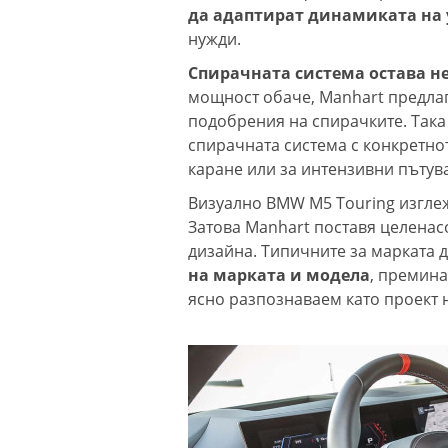
да адаптират динамиката на 
нужди.
Спирачната система остава н
мощност обаче, Manhart предла
подобрения на спирачките. Така
спирачната система с конкретно
каране или за интензивни пътув
Визуално BMW M5 Touring изгле
Затова Manhart поставя целенас
дизайна. Типичните за марката 
на марката и модела
, премина
ясно разпознаваем като проект н