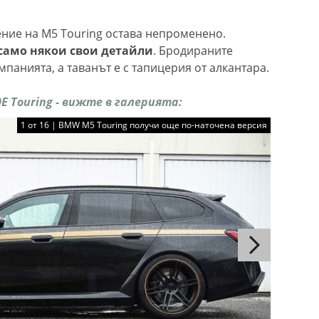
ние на M5 Touring остава непроменено.
само някои свои детайли
. Бродираните
мпанията, а таванът е с тапицерия от алкантара.
E Touring - вижте в галерията
:
1 от 16 | BMW M5 Touring получи още по-наточена версия