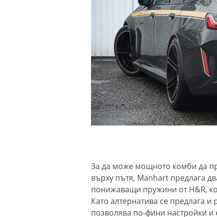
За да може мощното комби да п
върху пътя, Manhart предлага дв
понижаващи пружини от H&R, ко
Като алтернатива се предлага и 
позволява по-фини настройки и 