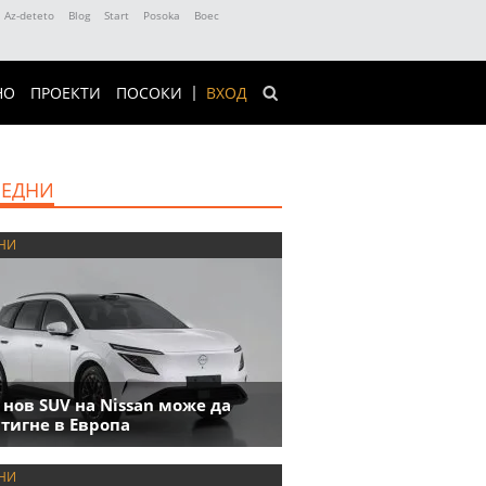
Az-deteto
Blog
Start
Posoka
Boec
НО
ПРОЕКТИ
ПОСОКИ
ВХОД
ЕДНИ
НИ
 нов SUV на Nissan може да
тигне в Европа
НИ