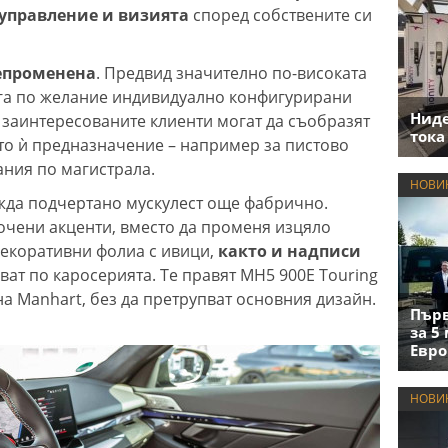
управление и визията
според собствените си
епроменена
. Предвид значително по-високата
га по желание индивидуално конфигурирани
Нид
 заинтересованите клиенти могат да съобразят
тока
то ѝ предназначение – например за пистово
ания по магистрала.
НОВИ
жда подчертано мускулест още фабрично.
очени акценти, вместо да променя изцяло
декоративни фолиа с ивици,
както и надписи
ват по каросерията. Те правят MH5 900E Touring
а Manhart, без да претрупват основния дизайн.
Първ
за 5
Евро
НОВИ