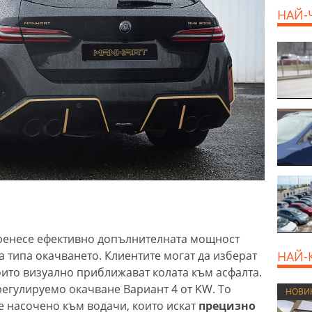
НАЙ-
ренесе ефективно допълнителната мощност
а типа окачването. Клиентите могат да изберат
НАЙ-
ито визуално приближават колата към асфалта.
регулируемо окачване Вариант 4 от KW. То
НОВИ
е насочено към водачи, които искат
прецизно