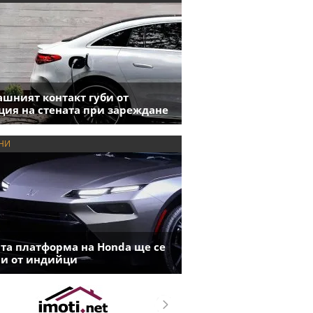
шният контакт губи от
ция на стената при зареждане
НИ
та платформа на Honda ще се
и от индийци