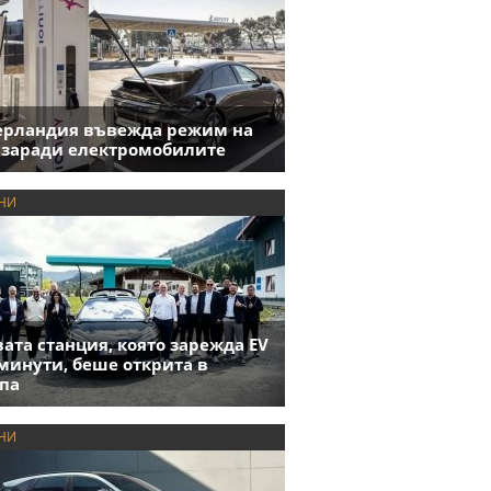
ерландия въвежда режим на
 заради електромобилите
НИ
ата станция, която зарежда EV
 минути, беше открита в
па
НИ