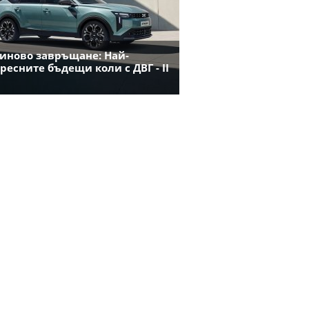
иново завръщане: Най-
ресните бъдещи коли с ДВГ - II