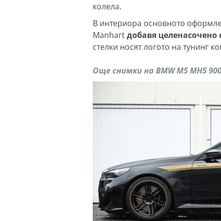
колела.
В интериора основното оформле
Manhart
добавя целенасочено 
стелки носят логото на тунинг ко
Още снимки на
BMW M5 MH5 900