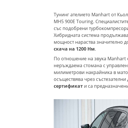
Тунинг ателието Manhart от Кьо
MH5 900E Touring. Специалистите
със подобрени турбокомпресори
Хибридната система продължава
мощност нараства значително до
скача на 1200 Нм
.
По отношение на звука Manhart 
неръждаема стомана с управлен
милиметрови накрайника в матов
осъществява чрез състезателни 
сертификат
и са предназначени