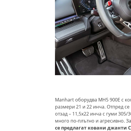
Manhart оборудва MH5 900E с к
размери 21 и 22 инча. Отпред се 
отзад – 11,5x22 инча с гуми 305
много по-плътно и агресивно. За
се предлагат ковани джанти C