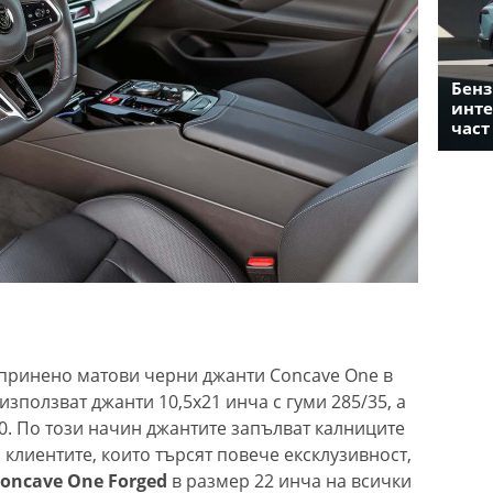
Бенз
инте
част
опринено матови черни джанти Concave One в
използват джанти 10,5x21 инча с гуми 285/35, а
/30. По този начин джантите запълват калниците
 клиентите, които търсят повече ексклузивност,
oncave One Forged
в размер 22 инча на всички