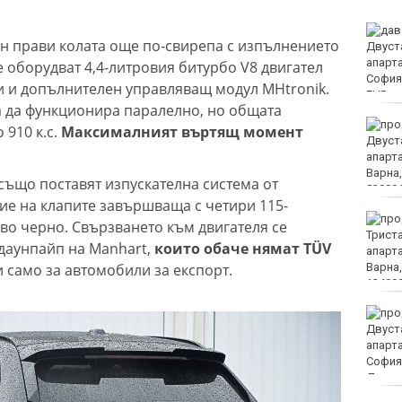
МВнР привика
лн прави колата още по-свирепа с изпълнението
посланичката на
Украйна у нас
 оборудват 4,4-литровия битурбо V8 двигател
 и допълнителен управляващ модул MHtronik.
 да функционира паралелно, но общата
18-годишен уби чичо си
 910 к.с.
Максималният въртящ момент
с кол
също поставят изпускателна система от
ие на клапите завършваща с четири 115-
Турция ограничава
о черно. Свързването към двигателя се
достъпа на част от
даунпайп на Manhart,
които обаче нямат TÜV
търговските кораби до
 само за автомобили за експорт.
Черно море
От 9 август цените на
финансовите услуги
остават само в евро