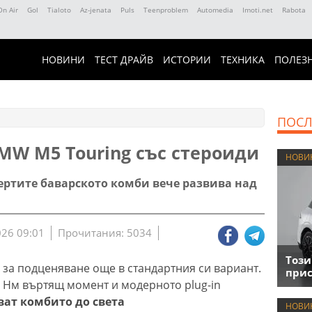
On Air
Gol
Tialoto
Az-jenata
Puls
Teenproblem
Automedia
Imoti.net
Rabota
НОВИНИ
ТЕСТ ДРАЙВ
ИСТОРИИ
ТЕХНИКА
ПОЛЕЗ
ПОСЛ
MW M5 Touring със стероиди
НОВИ
ертите баварското комби вече развива над
026 09:01
Прочитания: 5034
Този
 за подценяване още в стандартния си вариант.
прис
0 Нм въртящ момент и модерното plug-in
ат комбито до света
НОВИ