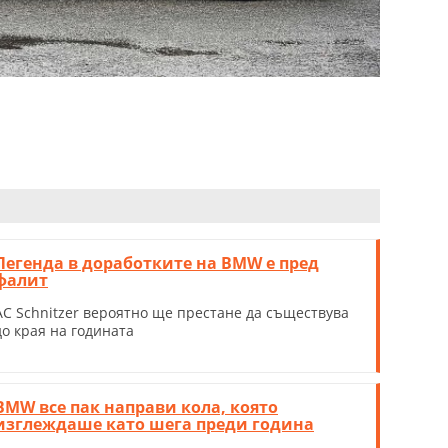
Легенда в доработките на BMW е пред
фалит
AC Schnitzer вероятно ще престане да съществува
до края на годината
BMW все пак направи кола, която
изглеждаше като шега преди година