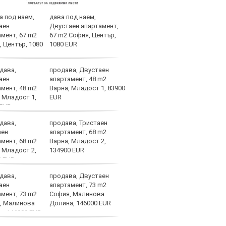
дава под наем,
В Ле
Двустаен апартамент,
случ
67 m2 София, Център,
1080 EUR
продава, Двустаен
Огро
апартамент, 48 m2
спол
Варна, Младост 1, 83900
EUR
продава, Тристаен
Уулв
апартамент, 68 m2
Левс
Варна, Младост 2,
Свет
134900 EUR
продава, Двустаен
ЦСКА
апартамент, 73 m2
още 
София, Малинова
бом
Долина, 146000 EUR