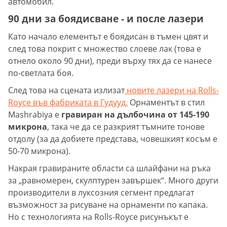
автомобил.
90 дни за боядисване - и после лазери
Като начало елементът е боядисан в тъмен цвят и
след това покрит с множество слоеве лак (това е
отнело около 90 дни), преди върху тях да се нанесе
по-светлата боя.
След това на сцената излизат
новите лазери на Rolls-
Royce във фабриката в Гудууд.
Орнаментът в стил
Mashrabiya е
гравиран на дълбочина от 145-190
микрона
, така че да се разкрият тъмните тонове
отдолу (за да добиете представа, човешкият косъм е
50-70 микрона).
Накрая гравираните области са шлайфани на ръка
за „равномерен, скулптурен завършек“. Много други
производители в луксозния сегмент предлагат
възможност за рисуване на орнаменти по капака.
Но с технологията на Rolls-Royce рисунъкът е