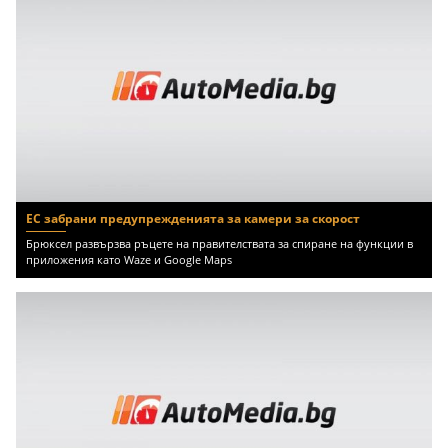
ЕС забрани предупрежденията за камери за скорост
Брюксел развързва ръцете на правителствата за спиране на функции в
приложения като Waze и Google Maps