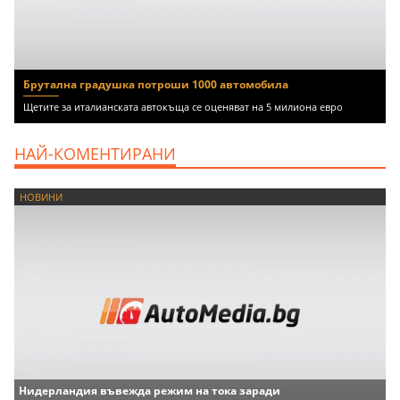
Брутална градушка потроши 1000 автомобила
Щетите за италианската автокъща се оценяват на 5 милиона евро
НАЙ-КОМЕНТИРАНИ
НОВИНИ