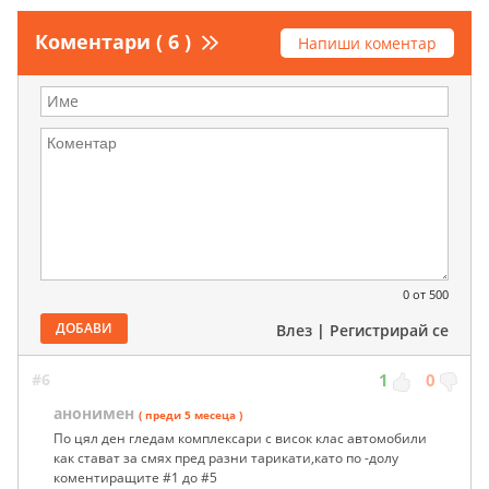
Коментари ( 6 )
Напиши коментар
0
от 500
ДОБАВИ
Влез
|
Регистрирай се
#6
1
0
анонимен
( преди 5 месеца )
По цял ден гледам комплексари с висок клас автомобили