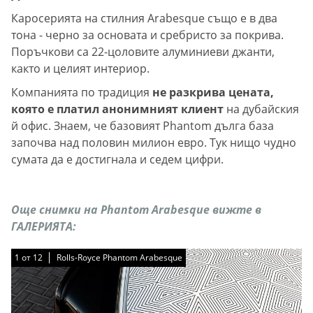
Каросерията на стилния Arabesque също е в два
тона - черно за основата и сребристо за покрива.
Поръчкови са 22-цоловите алуминиеви джанти,
както и целият интериор.
Компанията по традиция
не разкрива цената,
която е платил анонимният клиент
на дубайския
й офис. Знаем, че базовият Phantom дълга база
започва над половин милион евро. Тук нищо чудно
сумата да е достигнала и седем цифри.
Още снимки на Phantom Arabesque вижте в
ГАЛЕРИЯТА:
1
1
1
1
1
1
1
1
1
1
1
1
от
от
от
от
от
от
от
от
от
от
от
от
12
12
12
12
12
12
12
12
12
12
12
12
Rolls-Royce Phantom Arabesque
Rolls-Royce Phantom Arabesque
Rolls-Royce Phantom Arabesque
Rolls-Royce Phantom Arabesque
Rolls-Royce Phantom Arabesque
Rolls-Royce Phantom Arabesque
Rolls-Royce Phantom Arabesque
Rolls-Royce Phantom Arabesque
Rolls-Royce Phantom Arabesque
Rolls-Royce Phantom Arabesque
Rolls-Royce Phantom Arabesque
Rolls-Royce Phantom Arabesque