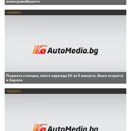
Нидерландия въвежда режим на тока заради
електромобилите
НОВИНИ
Първата станция, която зарежда EV за 5 минути, беше открита
в Европа
НОВИНИ