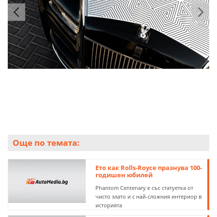
Още по темата:
Ето как Rolls-Royce празнува 100-
годишен юбилей
Phantom Centenary е със статуетка от
чисто злато и с най-сложния интериор в