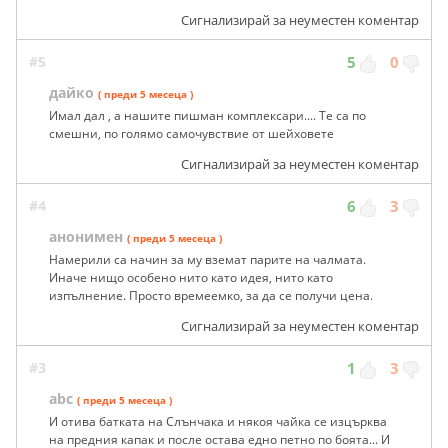
как стават за смях пред разни тарикати,като по -долу
коментиращите #1 до #5
Сигнализирай за неуместен коментар
#5
5
0
дайко
( преди 5 месеца )
Имал дал , а нашите пишман комплексари.... Те са по
смешни, по голямо самочувствие от шейховете
Сигнализирай за неуместен коментар
#4
6
3
анонимен
( преди 5 месеца )
Намерили са начин за му вземат парите на чалмата.
Иначе нищо особено нито като идея, нито като
изпълнение. Просто времеемко, за да се получи цена.
Сигнализирай за неуместен коментар
#3
1
3
abc
( преди 5 месеца )