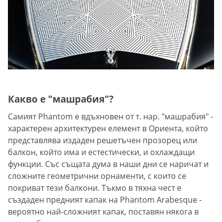
Какво е "машрабия"?
Самият Phantom e вдъхновен от т. нар. "машрабия" -
характерен архитектурен елемент в Ориента, който
представлява издаден решетъчен прозорец или
балкон, който има и естестически, и охлаждащи
функции. Със същата дума в наши дни се наричат и
сложните геометрични орнаменти, с които се
покриват тези балкони. Тъкмо в тяхна чест е
създаден предният капак на Phantom Arabesque -
вероятно най-сложният капак, поставян някога в