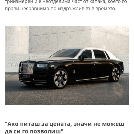
триизмерен и е неотделима част от капака, което го
прави несравнимо по-издръжлив във времето.
"Ако питаш за цената, значи не можеш
да си го позволиш"