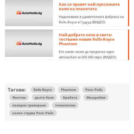
историята
Как се правят най-луксозните
коли на планетата
Надникваме в удивителната фабрика на
Rolls-Royce в Гудууд (ВИДЕО)
Най-добрата кола в света:
тестваме новия Rolls-Royce
Phantom
Ето какво може да предложи един
автомобил за 605 000 евро (ВИДЕО)
Тагове:
Rolls-Royce
Phantom
Ролс-Ройс
Фантом
дълга база
Арабеск
Мешрабия
лазерно гравиране
технологии
колко струва Ролс-Райс