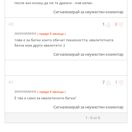
И отива батката на Слънчака и някоя чайка се изцърква
на предния капак и после остава едно петно по боята... И
после ако искаш да не те дразни - нов капак.
Сигнализирай за неуместен коментар
#2
1
0
анонимен
( преди 5 месеца )
това е за батки които обичат показността, квалитетната
батка има други квалитети :)
Сигнализирай за неуместен коментар
#1
7
1
анонимен
( преди 5 месеца )
Е тва е само за квалитенити батки!
Сигнализирай за неуместен коментар
1 - 6 от 6