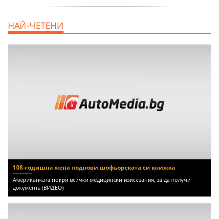
продава, Ателие,Таван, Студио, 54 m2
НАЙ-ЧЕТЕНИ
Бургас, Сарафово, 104000 EUR
108-годишна жена поднови шофьорската си книжка
Американката покри всички медицински изисквания, за да получи
документа (ВИДЕО)