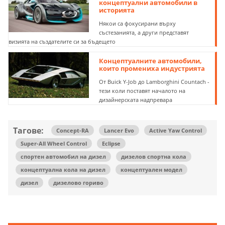
концептуални автомобили в
историята
Някои са фокусирани върху
състезанията, а други представят
визията на създателите си за бъдещето
Концептуалните автомобили,
които промениха индустрията
От Buick Y-Job до Lamborghini Countach -
тези коли поставят началото на
дизайнерската надпревара
Тагове:
Concept-RA
Lancer Evo
Active Yaw Control
Super-All Wheel Control
Eclipse
спортен автомобил на дизел
дизелов спортна кола
концептуална кола на дизел
концептуален модел
дизел
дизелово гориво