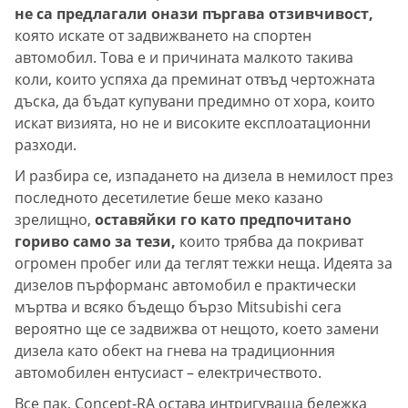
не са предлагали онази пъргава отзивчивост,
която искате от задвижването на спортен
автомобил. Това е и причината малкото такива
коли, които успяха да преминат отвъд чертожната
дъска, да бъдат купувани предимно от хора, които
искат визията, но не и високите експлоатационни
разходи.
И разбира се, изпадането на дизела в немилост през
последното десетилетие беше меко казано
зрелищно,
оставяйки го като предпочитано
гориво само за тези,
които трябва да покриват
огромен пробег или да теглят тежки неща. Идеята за
дизелов пърформанс автомобил е практически
мъртва и всяко бъдещо бързо Mitsubishi сега
вероятно ще се задвижва от нещото, което замени
дизела като обект на гнева на традиционния
автомобилен ентусиаст – електричеството.
Все пак, Concept-RA остава интригуваща бележка