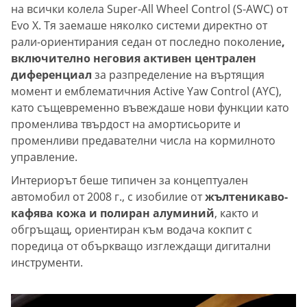
на всички колела Super-All Wheel Control (S-AWC) от
Evo X. Тя заемаше няколко системи директно от
рали-ориентирания седан от последно поколение
,
включително неговия активен централен
диференциал
за разпределение на въртящия
момент и емблематичния Active Yaw Control (AYC),
като същевременно въвеждаше нови функции като
променлива твърдост на амортисьорите и
променливи предавателни числа на кормилното
управление.
Интериорът беше типичен за концептуален
автомобил от 2008 г., с изобилие от
жълтеникаво-
кафява кожа и полиран алуминий
, както и
обгръщащ, ориентиран към водача кокпит с
поредица от объркващо изглеждащи дигитални
инструменти.