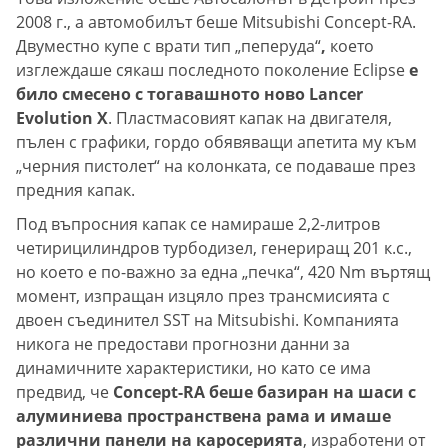
2008 г., а автомобилът беше Mitsubishi Concept-RA.
Двуместно купе с врати тип „пеперуда“
,
което
изглеждаше сякаш последното поколение Eclipse
е
било смесено с тогавашното ново Lancer
Evolution X
. Пластмасовият капак на двигателя,
пълен с графики, гордо обявяващи апетита му към
„черния пистолет“ на колонката, се подаваше през
предния капак.
Под въпросния капак се намираше 2,2-литров
четирицилиндров турбодизел, генериращ 201 к.с.,
но което е по-важно за една „печка“, 420 Nm въртящ
момент, изпращан изцяло през трансмисията с
двоен съединител SST на Mitsubishi. Компанията
никога не предостави прогнозни данни за
динамичните характеристики, но като се има
предвид, че
Concept-RA беше базиран на шаси с
алуминиева пространствена рама и имаше
различни панели на каросерията
, изработени от