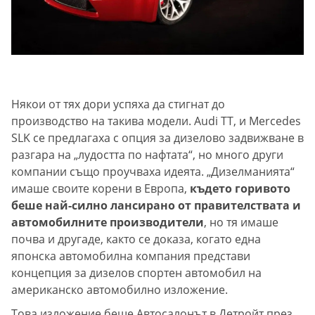
Някои от тях дори успяха да стигнат до
производство на такива модели. Audi TT, и Mercedes
SLK се предлагаха с опция за дизелово задвижване в
разгара на „лудостта по нафтата“, но много други
компании също проучваха идеята. „Дизелманията“
имаше своите корени в Европа,
където горивото
беше най-силно лансирано от правителствата и
автомобилните производители
, но тя имаше
почва и другаде, както се доказа, когато една
японска автомобилна компания представи
концепция за дизелов спортен автомобил на
американско автомобилно изложение.
Това изложение беше Автосалонът в Детройт през