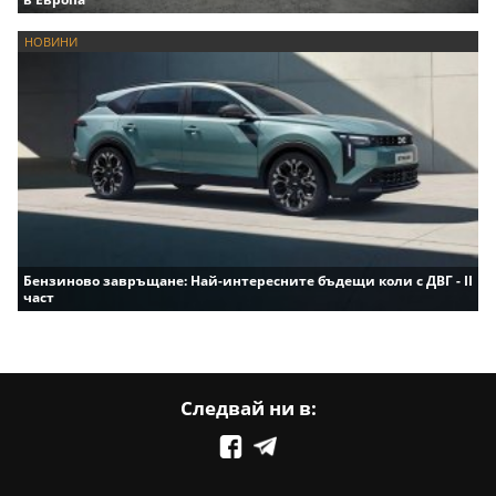
НОВИНИ
Бензиново завръщане: Най-интересните бъдещи коли с ДВГ - II
част
Следвай ни в: