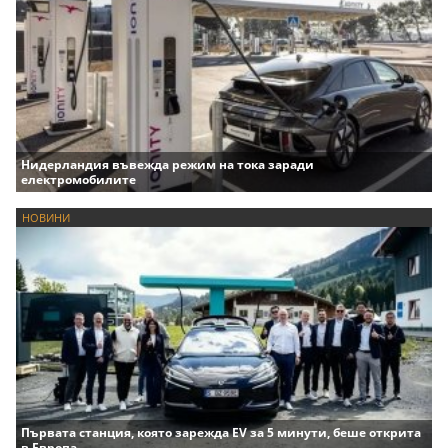
Нидерландия въвежда режим на тока заради
електромобилите
НОВИНИ
Първата станция, която зарежда EV за 5 минути, беше открита
в Европа