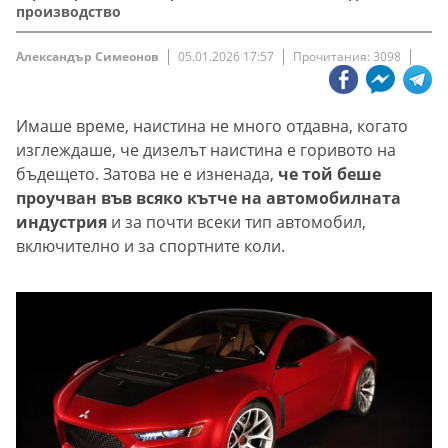
производство
Александър Симеонов
05.01.2026 17:57
Прочитания: 3098
Имаше време, наистина не много отдавна, когато
изглеждаше, че дизелът наистина е горивото на
бъдещето.
Затова не е изненада,
че той беше
проучван във всяко кътче на автомобилната
индустрия
и за почти всеки тип автомобил,
включително и за спортните коли.