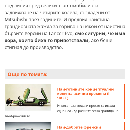
под линия сред великите автомобили със
задвижване на четирите колела, създадени от
Mitsubishi през годините. И предвид наистина
грандиозната жажда за гориво на някои от наистина
бързите версии на Lancer Evo,
сме сигурни, че има
хора, които биха го приветствали,
ако беше
стигнал до производство.
Още по темата:
Най-готините концептуални
коли на всички времена (I
ЧАСТ)
Някога тези модели просто са имали
една цел - да разбият всяка граница на
въображението
Най-добрите френски