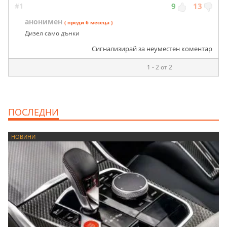
#1
9
13
анонимен
( преди 6 месеца )
Дизел само дънки
Сигнализирай за неуместен коментар
1 - 2 от 2
ПОСЛЕДНИ
НОВИНИ