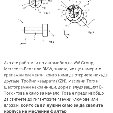
Ако сте работили по автомобил на VW Group,
Mercedes-Benz или BMW, знаете, че ще намерите
крепежни елементи, които няма да откриете никъде
другаде. Тройни квадрати (XZN), масивни Torx и
шестограмни накрайници, дори и влудяващият E-
Torx - това е само за начало. Това е преди изобщо
да стигнете до гигантските гаечни ключове или
вложки,
които са ви нужни само за да свалите
корпуса на масления филтър
.