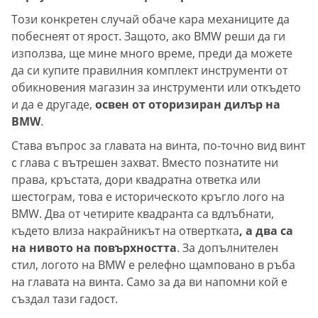
Този конкретен случай обаче кара механиците да
побеснеят от ярост. Защото, ако BMW реши да ги
използва, ще мине много време, преди да можете
да си купите правилния комплект инструменти от
обикновения магазин за инструменти или откъдето
и да е другаде,
освен от оторизиран дилър на
BMW
.
Става въпрос за главата на винта, по-точно вид винт
с глава с вътрешен захват. Вместо познатите ни
права, кръстата, дори квадратна ответка или
шестограм, това е историческото кръгло лого на
BMW. Два от четирите квадранта са вдлъбнати,
където влиза накрайникът на отвертката
, а два са
на нивото на повърхността
. За допълнителен
стил, логото на BMW е релефно щамповано в ръба
на главата на винта. Само за да ви напомни кой е
създал тази гадост.