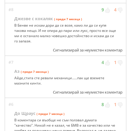
#8
9
4
Джезве с кокаляк
( преди 7 месеца )
В Бенве не искам дори да се возя, камо ли да си купя
такова нещо. И не опира до пари или лукс, просто все още
ми е останало малко човешко достойнство и искам да си
го запазя.
Сигнализирай за неуместен коментар
#7
4
1
Аз
( преди 7 месеца )
Айде,стига сте ревали механици......пак ще вземете
мазните кинти.
Сигнализирай за неуместен коментар
#6
8
1
До Щраус
( преди 7 месеца )
В коментара си въобще не съм ползвал думата
"качество". Никой не е казал, че БМВ е за качество или че
трябва да получаваш нещо повече. Въпросът е, че дадена