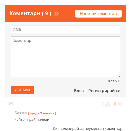
Коментари ( 9 )
Напиши коментар
0
от 500
ДОБАВИ
Влез
|
Регистрирай се
#9
1
0
Батко
( преди 7 месеца )
Който играй пичели
Сигнализирай за неуместен коментар