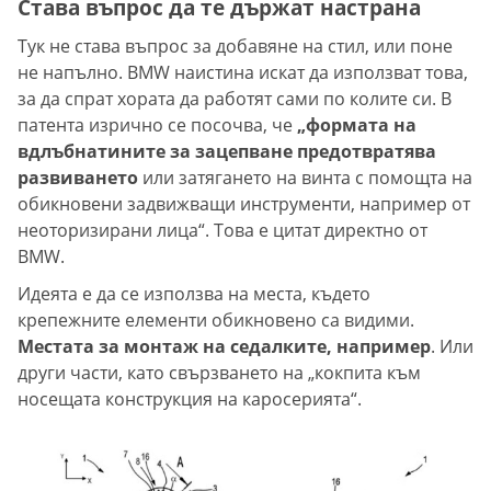
Става въпрос да те държат настрана
Тук не става въпрос за добавяне на стил, или поне
не напълно. BMW наистина искат да използват това,
за да спрат хората да работят сами по колите си. В
патента изрично се посочва, че
„формата на
вдлъбнатините за зацепване предотвратява
развиването
или затягането на винта с помощта на
обикновени задвижващи инструменти, например от
неоторизирани лица“. Това е цитат директно от
BMW.
Идеята е да се използва на места, където
крепежните елементи обикновено са видими.
Местата за монтаж на седалките, например
. Или
други части, като свързването на „кокпита към
носещата конструкция на каросерията“.