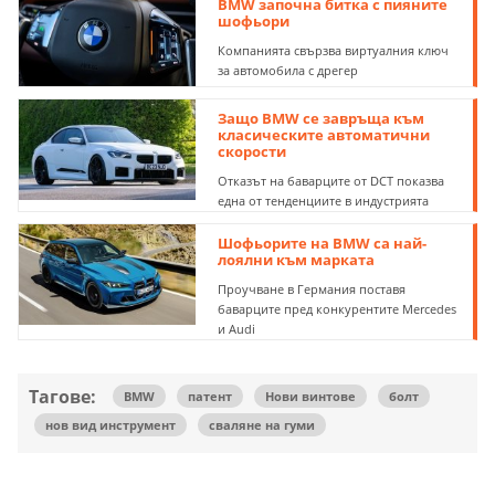
BMW започна битка с пияните
шофьори
Компанията свързва виртуалния ключ
за автомобила с дрегер
Защо BMW се завръща към
класическите автоматични
скорости
Отказът на баварците от DCT показва
една от тенденциите в индустрията
Шофьорите на BMW са най-
лоялни към марката
Проучване в Германия поставя
баварците пред конкурентите Mercedes
и Audi
Тагове:
BMW
патент
Нови винтове
болт
нов вид инструмент
сваляне на гуми