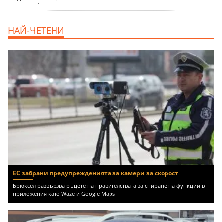
дава под наем, Търговски обект, 50 m2
НАЙ-ЧЕТЕНИ
София, Център, 1000 EUR
ЕС забрани предупрежденията за камери за скорост
Брюксел развързва ръцете на правителствата за спиране на функции в
приложения като Waze и Google Maps