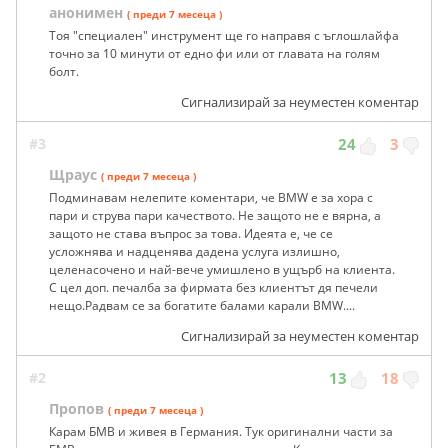
анонимен
( преди 7 месеца )
Тоя "специален" инструмент ще го направя с ъглошлайфа
точно за 10 минути от едно фи или от главата на голям
болт.
Сигнализирай за неуместен коментар
#3
24
3
Щраус
( преди 7 месеца )
Подминавам нелепите коментари, че BMW е за хора с
пари и струва пари качеството. Не защото не е вярна, а
защото не става въпрос за това. Идеята е, че се
усложнява и надценява дадена услуга излишно,
целенасочено и най-вече умишлено в ущърб на клиента.
С цел доп. печалба за фирмата без клиентът дя печели
нещо.Радвам се за богатите балами карали BMW....
Сигнализирай за неуместен коментар
#2
13
18
Пропов
( преди 7 месеца )
Карам БМВ и живея в Германия. Тук оригинални части за