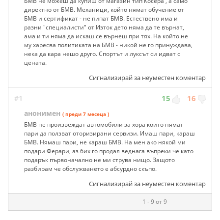
БМВ не можеш да купиш от магазин тип Косера , а само
директно от БМВ. Механици, който нямат обучение от
БМВ и сертификат - не пипат БМВ. Естествено има и
разни "специалисти" от Изток дето няма да те върнат,
ама и ти няма да искаш се върнеш при тях. На който не
му харесва политиката на БМВ - никой не го принуждава,
нека да кара нешо друго. Спортът и луксът си идват с
цената.
Сигнализирай за неуместен коментар
#1
15
16
анонимен
( преди 7 месеца )
БМВ не произвеждат автомобили за хора които нямат
пари да ползват оторизирани сервизи. Имаш пари, караш
БМВ. Нямаш пари, не караш БМВ. На мен ако някой ми
подари Ферари, аз бих го продал веднага въпреки че като
подарък първоначално не ми струва нищо. Защото
разбирам че обслужването е абсурдно скъпо.
Сигнализирай за неуместен коментар
1 - 9 от 9