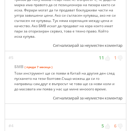
марка има правото да се позиционира на пазара както си
иска. Ферари могат да ти продават боклудживи части на
ултра завишени цени. Ако си съгласен купуваш, ако не си
съгласен не купуваш. Тук няма корелация между цена и
качество. Ако БМВ искат да продават на хора които имат
пари за оторизиран сервиз, това е тяхно право. Който
иска купува.
Сигнализирай за неуместен коментар
#5
11
1
БМВ
( преди 7 месеца )
Този инструмент ще се появи в Китай на другия ден след
пускането на тези болтове.Също можеш да си го
направиш сам,друг е въпросът че това ще са нови коли и
до масовата им поява у нас ще мине мнооого време.
Сигнализирай за неуместен коментар
#4
5
6