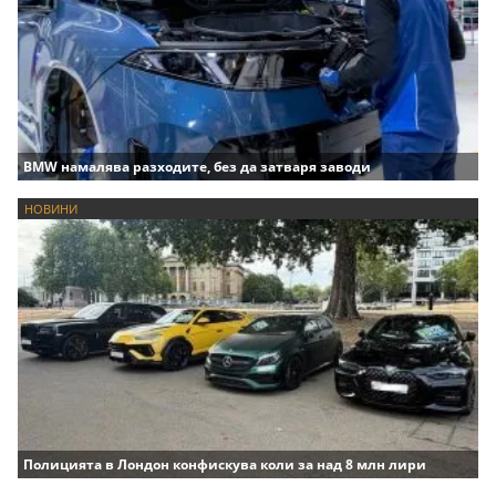
BMW намалява разходите, без да затваря заводи
НОВИНИ
Полицията в Лондон конфискува коли за над 8 млн лири