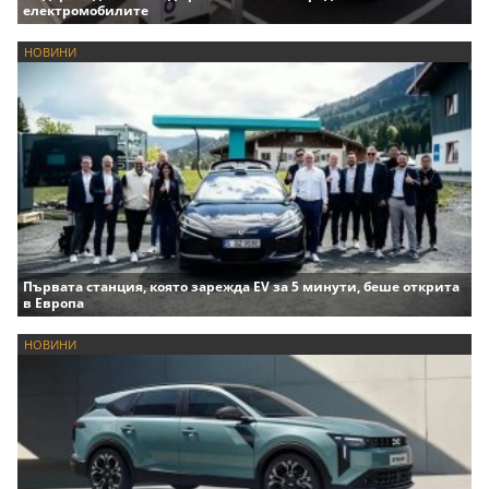
електромобилите
НОВИНИ
Първата станция, която зарежда EV за 5 минути, беше открита
в Европа
НОВИНИ