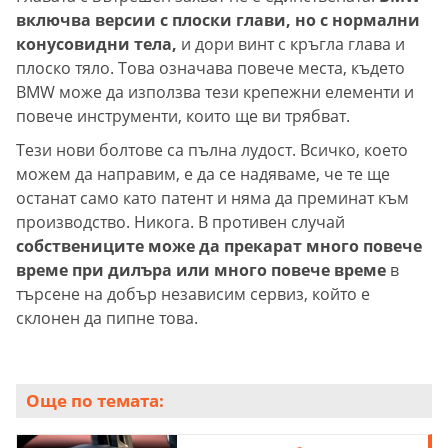
включва версии с плоски глави, но с нормални
конусовидни тела,
и дори винт с кръгла глава и
плоско тяло. Това означава повече места, където
BMW може да използва тези крепежни елементи и
повече инструменти, които ще ви трябват.
Тези нови болтове са пълна лудост. Всичко, което
можем да направим, е да се надяваме, че те ще
останат само като патент и няма да преминат към
производство. Никога. В противен случай
собствениците може да прекарат много повече
време при дилъра или много повече време
в
търсене на добър независим сервиз, който е
склонен да пипне това.
Още по темата: