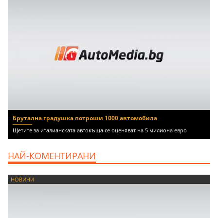
Брутална градушка потроши 1000 автомобила
Щетите за италианската автокъща се оценяват на 5 милиона евро
НАЙ-КОМЕНТИРАНИ
НОВИНИ