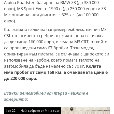
Alpina Roadster, базиран на BMW Z8 (до 380 000
евро), M3 Sport Evo от 1990 г. (до 250 000 евро) и Z3
M с опционалния двигател с 325 к.с. (до 100 000
евро).
Колекцията включва например емблематичния M3
CSL в класическо сребристо, чиято цена се очаква
да достигне 160 000 евро, и седана M3 CRT, от който
са произведени само 67 бройки. Този модел,
ориентиран към пистата, се отличава с широкото си
използване на карбон, което помага теглото на
автомобила да бъде намалено със 70 кг.
Колата
има пробег от само 168 км, а очакваната цена е
до 220 000 евро.
Всички автомобили от търга - вижте в
галерията:
1
1
1
1
1
1
1
1
1
1
1
1
1
1
1
1
1
1
1
1
1
1
от
от
от
от
от
от
от
от
от
от
от
от
от
от
от
от
от
от
от
от
от
от
22
22
22
22
22
22
22
22
22
22
22
22
22
22
22
22
22
22
22
22
22
22
Най-доброто от M на търг
Най-доброто от M на търг
Най-доброто от M на търг
Най-доброто от M на търг
Най-доброто от M на търг
Най-доброто от M на търг
Най-доброто от M на търг
Най-доброто от M на търг
Най-доброто от M на търг
Най-доброто от M на търг
Най-доброто от M на търг
Най-доброто от M на търг
Най-доброто от M на търг
Най-доброто от M на търг
Най-доброто от M на търг
Най-доброто от M на търг
Най-доброто от M на търг
Най-доброто от M на търг
Най-доброто от M на търг
Най-доброто от M на търг
Най-доброто от M на търг
Най-доброто от M на търг