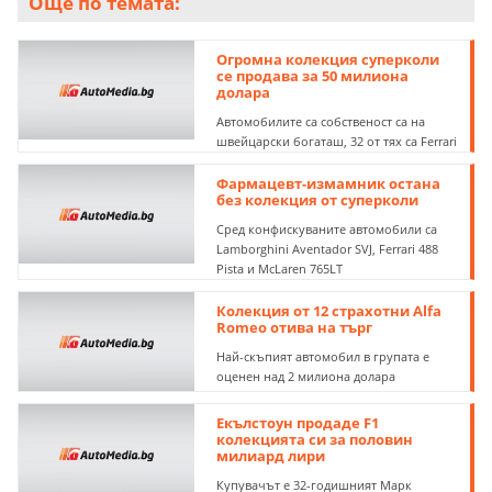
Още по темата:
Огромна колекция суперколи
се продава за 50 милиона
долара
Автомобилите са собственост са на
швейцарски богаташ, 32 от тях са Ferrari
Фармацевт-измамник остана
без колекция от суперколи
Сред конфискуваните автомобили са
Lamborghini Aventador SVJ, Ferrari 488
Pista и McLaren 765LT
Колекция от 12 страхотни Alfa
Romeo отива на търг
Най-скъпият автомобил в групата е
оценен над 2 милиона долара
Екълстоун продаде F1
колекцията си за половин
милиард лири
Купувачът е 32-годишният Марк