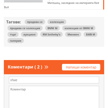
Матешиц, наследник на империята Red
Bull
Тагове:
продава се
колекция
продава се колекция
BMW M
колекция от BMW M
търг
аукцион
RM Sotheby's
Мюнхен
БМВ М
галерия
Коментари ( 2 )
Напиши коментар