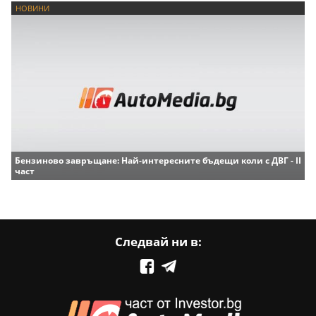
НОВИНИ
Бензиново завръщане: Най-интересните бъдещи коли с ДВГ - II
част
Следвай ни в: