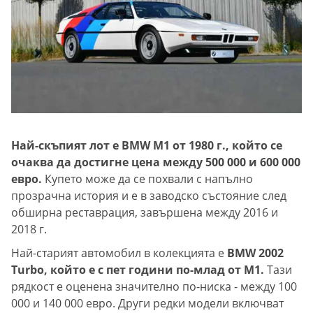
Най-скъпият лот е BMW M1 от 1980 г., който се
очаква да достигне цена между 500 000 и 600 000
евро.
Купето може да се похвали с напълно
прозрачна история и е в заводско състояние след
обширна реставрация, завършена между 2016 и
2018 г.
Най-старият автомобил в колекцията е
BMW 2002
Turbo, който е с пет години по-млад от M1.
Тази
рядкост е оценена значително по-ниска - между 100
000 и 140 000 евро. Други редки модели включват