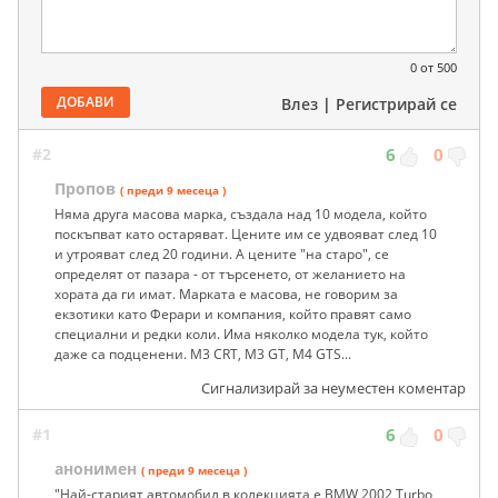
0
от 500
ДОБАВИ
Влез
|
Регистрирай се
#2
6
0
Пропов
( преди 9 месеца )
Няма друга масова марка, създала над 10 модела, който
поскъпват като остаряват. Цените им се удвояват след 10
и утрояват след 20 години. А цените "на старо", се
определят от пазара - от търсенето, от желанието на
хората да ги имат. Марката е масова, не говорим за
екзотики като Ферари и компания, който правят само
специални и редки коли. Има няколко модела тук, който
даже са подценени. M3 CRT, M3 GT, M4 GTS...
Сигнализирай за неуместен коментар
#1
6
0
анонимен
( преди 9 месеца )
"Най-старият автомобил в колекцията е BMW 2002 Turbo,