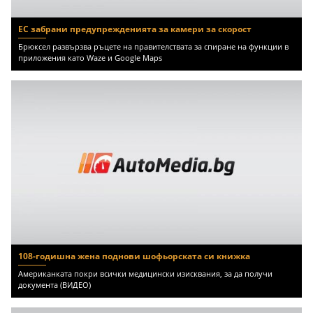
ЕС забрани предупрежденията за камери за скорост
Брюксел развързва ръцете на правителствата за спиране на функции в
приложения като Waze и Google Maps
108-годишна жена поднови шофьорската си книжка
Американката покри всички медицински изисквания, за да получи
документа (ВИДЕО)