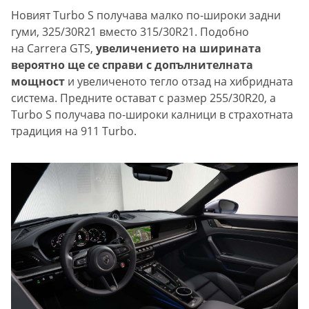
Новият Turbo S получава малко по-широки задни
гуми, 325/30R21 вместо 315/30R21. Подобно
на Carrera GTS,
увеличението на ширината
вероятно ще се справи с допълнителната
мощност
и увеличеното тегло отзад на хибридната
система. Предните остават с размер 255/30R20, а
Turbo S получава по-широки калници в страхотната
традиция на 911 Turbo.