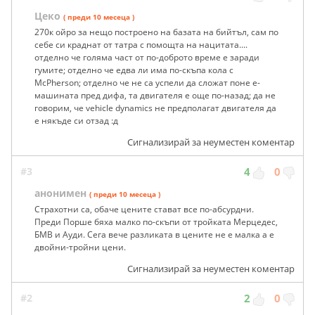
Цеко
( преди 10 месеца )
270к ойро за нещо построено на базата на бийтъл, сам по
себе си краднат от татра с помощта на нацитата....
отделно че голяма част от по-доброто време е заради
гумите; отделно че едва ли има по-скъпа кола с
McPherson; отделно че не са успели да сложат поне е-
машината пред дифа, та двигателя е още по-назад; да не
говорим, че vehicle dynamics не предполагат двигателя да
е някъде си отзад :д
Сигнализирай за неуместен коментар
#3
4
0
анонимен
( преди 10 месеца )
Страхотни са, обаче цените стават все по-абсурдни.
Преди Порше бяха малко по-скъпи от тройката Мерцедес,
БМВ и Ауди. Сега вече разликата в цените не е малка а е
двойни-тройни цени.
Сигнализирай за неуместен коментар
#2
2
0