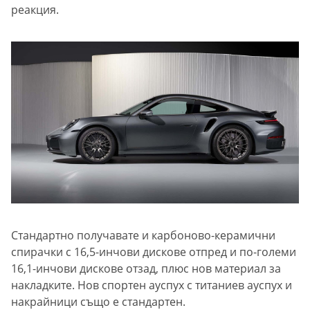
реакция.
Стандартно получавате и карбоново-керамични
спирачки с 16,5-инчови дискове отпред и по-големи
16,1-инчови дискове отзад, плюс нов материал за
накладките. Нов спортен ауспух с титаниев ауспух и
накрайници също е стандартен.