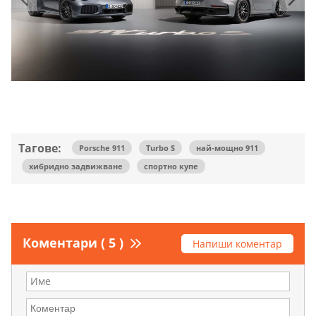
Тагове:
Porsche 911
Turbo S
най-мощно 911
хибридно задвижване
спортно купе
Коментари ( 5 )
Напиши коментар