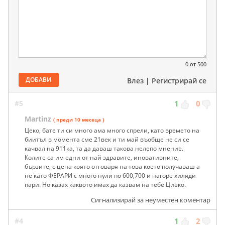
0
от 500
ДОБАВИ
Влез
|
Регистрирай се
#5
1
0
Martinz
( преди 10 месеца )
Цеко, бате ти си много ама много спрели, като времето на
биитъл в момента сме 21век и ти май въобще не си се
качвал на 911ка, та да даваш такова нелепо мнение.
Колите са им едни от най здравите, иновативните,
бързите, с цена която отговаря на това което получаваш а
не като ФЕРАРИ с много нули по 600,700 и нагоре хиляди
пари. Но казах каквото имах да казвам на тебе Циеко.
Сигнализирай за неуместен коментар
#4
1
2