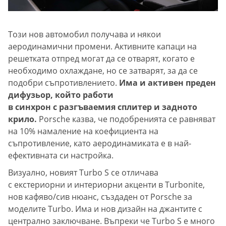
Този нов автомобил получава и някои
аеродинамични промени. Активните капаци на
решетката отпред могат да се отварят, когато е
необходимо охлаждане, но се затварят, за да се
подобри съпротивлението.
Има и активен преден
дифузьор, който работи
в синхрон с разгъваемия сплитер и задното
крило.
Porsche казва, че подобренията се равняват
на 10% намаление на коефициента на
съпротивление, като аеродинамиката е в най-
ефективната си настройка.
Визуално, новият Turbo S се отличава
с екстериорни и интериорни акценти в Turbonite,
нов кафяво/сив нюанс, създаден от Porsche за
моделите Turbo. Има и нов дизайн на джантите с
централно заключване. Въпреки че Turbo S е много