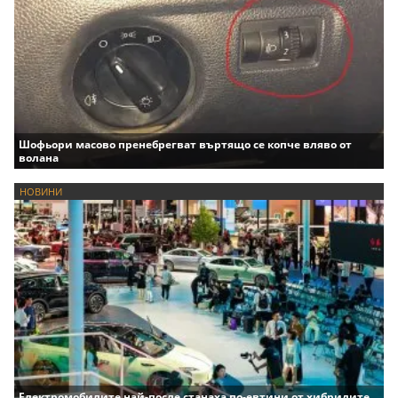
Шофьори масово пренебрегват въртящо се копче вляво от
волана
НОВИНИ
Електромобилите най-после станаха по-евтини от хибридите