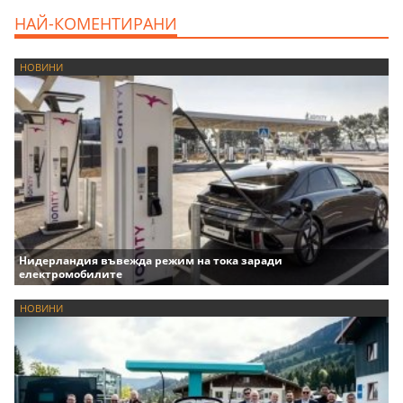
НАЙ-КОМЕНТИРАНИ
НОВИНИ
Нидерландия въвежда режим на тока заради
електромобилите
НОВИНИ