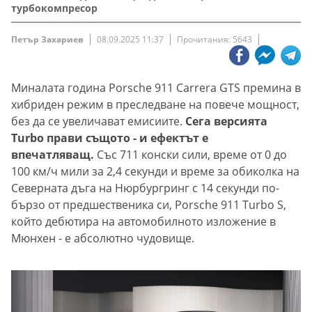
турбокомпресор
Петър Захариев
08.09.2025 11:37
Прочитания: 5643
Миналата година Porsche 911 Carrera GTS премина в
хибриден режим в преследване на повече мощност,
без да се увеличават емисиите.
Сега версията
Turbo прави същото - и ефектът е
впечатляващ.
Със 711 конски сили, време от 0 до
100 км/ч мили за 2,4 секунди и време за обиколка на
Северната дъга на Нюрбургринг с 14 секунди по-
бързо от предшественика си, Porsche 911 Turbo S,
който дебютира на автомобилното изложение в
Мюнхен - е абсолютно чудовище.