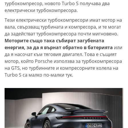
турбокомпресор, новото Turbo S получава два
електрически турбокомпресора.
Тези електрически турбокомпресори имат мотор на
вала, свързващ турбината и компресора, и те могат
да задействат турбокомпресора почти мигновено.
Моторите също така събират загубената
енергия, за да я върнат обратно в батерията
или
да я насочат към тяговия двигател. Това е същият
мотор, който Porsche използва за турбокомпресора
на GTS, но турбинните и компресорните колела на
Turbo S са малко по-малки тук.