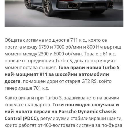
Общата системна мощност е 711 к.с., която се
постига между 6750 и 7000 об/мин и 800 Нм въртящ
момент между 2300 и 6000 об/мин. Това е с 61 к.с.
повече от предишния Turbo S, докато въртящият
момент остава същият.
Това прави новия Turbo S
най-мощният 911 за шосейни автомобили
досега
, по-мощен дори от стария GT2 RS, който
генерираше 701 к.с.
Както винаги при Turbo S, задвижването на всички
колела е стандартно.
Този нов модел получава и
най-новата версия на Porsche Dynamic Chassis
Control (PDCC),
регулируеми стабилизиращи щанги,
които работят от 400-волтовата система за по-бърза