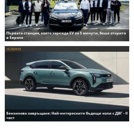
Първата станция, която зарежда EV за 5 минути, беше открита
в Европа
НОВИНИ
Бензиново завръщане: Най-интересните бъдещи коли с ДВГ - II
част