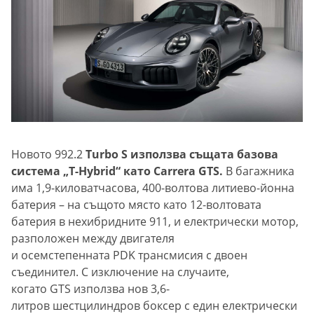
Новото 992.2
Turbo S използва същата базова
система „T-Hybrid“ като Carrera GTS.
В багажника
има 1,9-киловатчасова, 400-волтова литиево-йонна
батерия – на същото място като 12-волтовата
батерия в нехибридните 911, и електрически мотор,
разположен между двигателя
и осемстепенната PDK трансмисия с двоен
съединител. С изключение на случаите,
когато GTS използва нов 3,6-
литров шестцилиндров боксер с един електрически