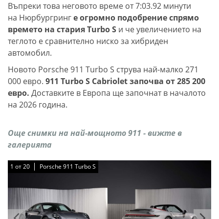
Въпреки това неговото време от 7:03.92 минути
на Нюрбургринг
е огромно подобрение спрямо
времето на стария Turbo S
и че увеличението на
теглото е сравнително ниско за хибриден
автомобил.
Новото Porsche 911 Turbo S струва най-малко 271
000 евро.
911 Turbo S Cabriolet започва от 285 200
евро.
Доставките в Европа ще започнат в началото
на 2026 година.
Още снимки на най-мощното 911 - вижте в
галерията
1
1
1
1
1
1
1
1
1
1
1
1
1
1
1
1
1
1
1
1
от
от
от
от
от
от
от
от
от
от
от
от
от
от
от
от
от
от
от
от
20
20
20
20
20
20
20
20
20
20
20
20
20
20
20
20
20
20
20
20
Porsche 911 Turbo S
Porsche 911 Turbo S
Porsche 911 Turbo S
Porsche 911 Turbo S
Porsche 911 Turbo S
Porsche 911 Turbo S
Porsche 911 Turbo S
Porsche 911 Turbo S
Porsche 911 Turbo S
Porsche 911 Turbo S
Porsche 911 Turbo S
Porsche 911 Turbo S
Porsche 911 Turbo S
Porsche 911 Turbo S
Porsche 911 Turbo S
Porsche 911 Turbo S
Porsche 911 Turbo S
Porsche 911 Turbo S
Porsche 911 Turbo S
Porsche 911 Turbo S