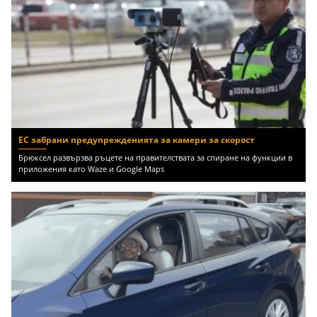
ЕС забрани предупрежденията за камери за скорост
Брюксел развързва ръцете на правителствата за спиране на функции в
приложения като Waze и Google Maps