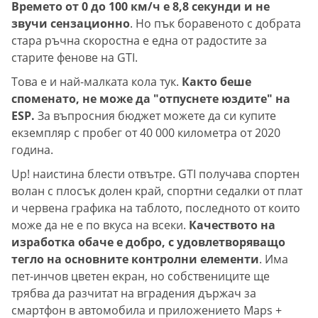
Времето от 0 до 100 км/ч е 8,8 секунди и не
звучи сензационно
. Но пък боравеното с добрата
стара ръчна скоростна е една от радостите за
старите фенове на GTI.
Това е и най-малката кола тук.
Както беше
споменато, не може да "отпуснете юздите" на
ESP.
За въпросния бюджет можете да си купите
екземпляр с пробег от 40 000 километра от 2020
година.
Up! наистина блести отвътре. GTI получава спортен
волан с плосък долен край, спортни седалки от плат
и червена графика на таблото, последното от които
може да не е по вкуса на всеки.
Качеството на
изработка обаче е добро, с удовлетворяващо
тегло на основните контролни елементи
. Има
пет-инчов цветен екран, но собствениците ще
трябва да разчитат на вградения държач за
смартфон в автомобила и приложението Maps +