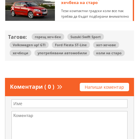
хечбека на старо
Тези компактни градски коли все пак
трябва да бъдат подбирани внимателно
Тагове:
горещ хеч-бек
Suzuki Swift Sport
Volkswagen up! GTI
Ford Fiesta ST-Line
хот-хечове
хечбеци
употребявани автомобили
коли на старо
Коментари ( 0 )
Напиши коментар