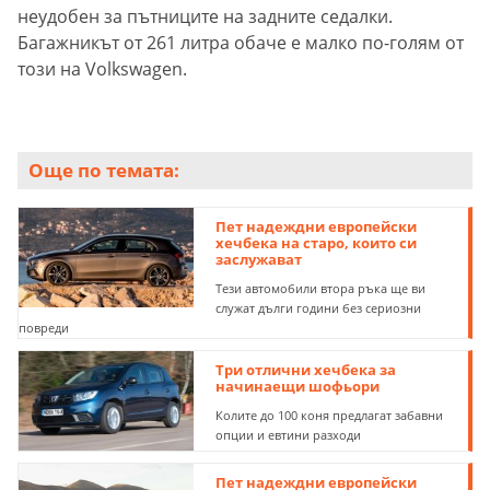
неудобен за пътниците на задните седалки.
Багажникът от 261 литра обаче е малко по-голям от
този на Volkswagen.
Още по темата:
Пет надеждни европейски
хечбека на старо, които си
заслужават
Тези автомобили втора ръка ще ви
служат дълги години без сериозни
повреди
Три отлични хечбека за
начинаещи шофьори
Колите до 100 коня предлагат забавни
опции и евтини разходи
Пет надеждни европейски