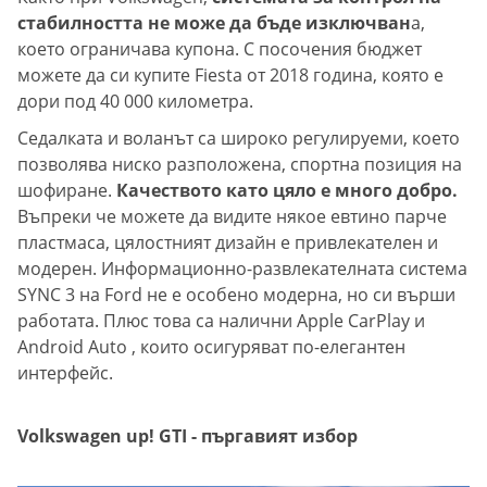
стабилността не може да бъде изключван
а,
което ограничава купона. С посочения бюджет
можете да си купите Fiesta от 2018 година, която е
дори под 40 000 километра.
Седалката и воланът са широко регулируеми, което
позволява ниско разположена, спортна позиция на
шофиране.
Качеството като цяло е много добро.
Въпреки че можете да видите някое евтино парче
пластмаса, цялостният дизайн е привлекателен и
модерен. Информационно-развлекателната система
SYNC 3 на Ford не е особено модерна, но си върши
работата. Плюс това са налични Apple CarPlay и
Android Auto , които осигуряват по-елегантен
интерфейс.
Volkswagen up! GTI - пъргавият избор