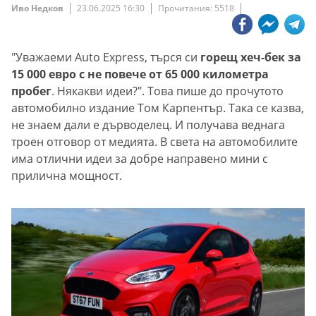
Иво Недков
23.06.2025 16:30
Прочитания: 5518
"Уважаеми Auto Express, търся си
горещ хеч-бек за
15 000 евро с не повече от 65 000 километра
пробег
. Някакви идеи?". Това пише до прочутото
автомобилно издание Том Карпентър. Така се казва,
не знаем дали е дърводелец. И получава веднага
троен отговор от медията. В света на автомобилите
има отлични идеи за добре направено мини с
прилична мощност.