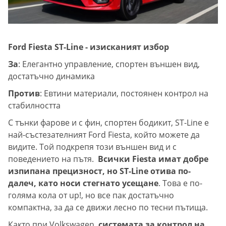
Ford Fiesta ST-Line - изисканият избор
За
: Елегантно управление, спортен външен вид,
достатъчно динамика
Против
: Евтини материали, постоянен контрол на
стабилността
С тънки фарове и с фин, спортен бодикит, ST-Line е
най-състезателният Ford Fiesta, който можете да
видите. Той подкрепя този външен вид и с
поведението на пътя.
Всички Fiesta имат добре
изпипана прецизност, но ST-Line отива по-
далеч, като носи стегнато усещане
. Това е по-
голяма кола от up!, но все пак достатъчно
компактна, за да се движи лесно по тесни пътища.
Както при Volkswagen,
системата за контрол на