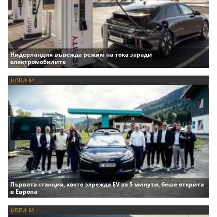
Нидерландия въвежда режим на тока заради
електромобилите
НОВИНИ
Първата станция, която зарежда EV за 5 минути, беше открита
в Европа
НОВИНИ