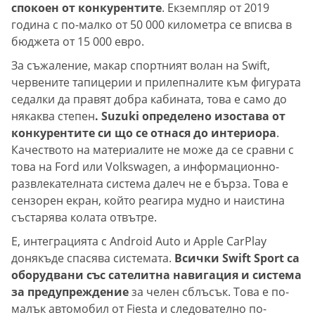
спокоен от конкурентите
. Екземпляр от 2019
година с по-малко от 50 000 километра се вписва в
бюджета от 15 000 евро.
За съжаление, макар спортният волан на Swift,
червените тапицерии и прилепналите към фигурата
седалки да правят добра кабината, това е само до
някаква степен
. Suzuki определено изостава от
конкурентите си що се отнася до интериора
.
Качеството на материалите не може да се сравни с
това на Ford или Volkswagen, а информационно-
развлекателната система далеч не е бърза. Това е
сензорен екран, който реагира мудно и наистина
състарява колата отвътре.
Е, интеграцията с Android Auto и Apple CarPlay
донякъде спасява системата.
Всички Swift Sport са
оборудвани със сателитна навигация и система
за предупреждение
за челен сблъсък. Това е по-
малък автомобил от Fiesta и следователно по-