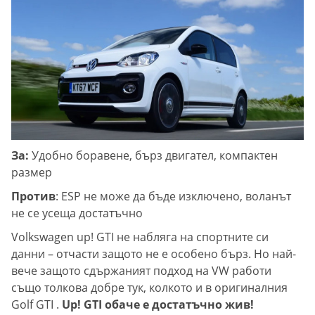
За:
Удобно боравене, бърз двигател, компактен
размер
Против
: ESP не може да бъде изключено, воланът
не се усеща достатъчно
Volkswagen up! GTI не набляга на спортните си
данни – отчасти защото не е особено бърз. Но най-
вече защото сдържаният подход на VW работи
също толкова добре тук, колкото и в оригиналния
Golf GTI .
Up! GTI обаче е достатъчно жив!