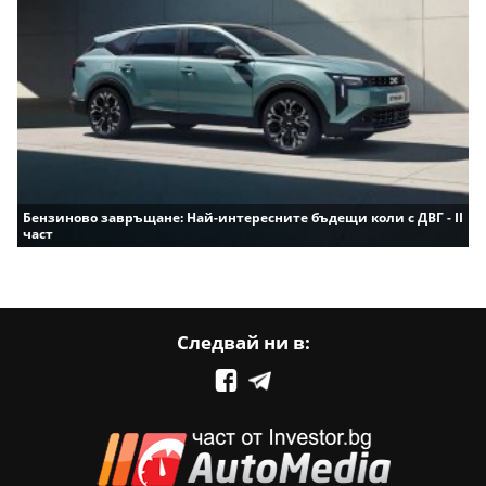
Бензиново завръщане: Най-интересните бъдещи коли с ДВГ - II
част
Следвай ни в: