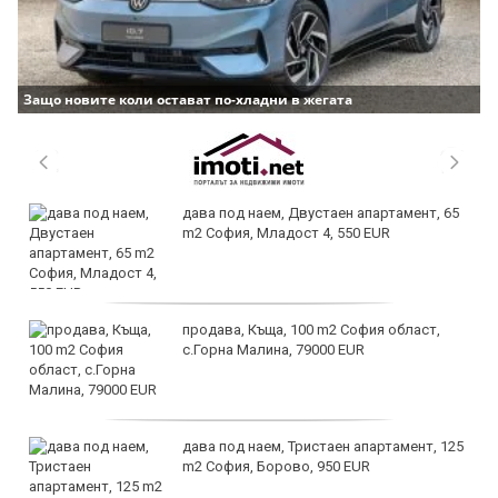
Защо новите коли остават по-хладни в жегата
дава под наем, Двустаен апартамент, 65
m2 София, Младост 4, 550 EUR
продава, Къща, 100 m2 София област,
с.Горна Малина, 79000 EUR
дава под наем, Тристаен апартамент, 125
m2 София, Борово, 950 EUR