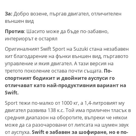
За:
Добро возене, пъргав двигател, отличителен
външен вид
Против
: Шасито може да бъде по-забавно,
интериорът е остарял
Оригиналният Swift Sport на Suzuki стана незабавен
хит благодарение на фънки външен вид, пъргавото
управление и якия двигател. А тази версия на
третото поколение остава почти същата.
По-
спортният бодикит и двойните ауспуси го
отличават като най-продуктивния вариант на
Swift.
Sport тежи по-малко от 1000 кг, а 1,4-литровият му
двигател развива 138 к.с. Той има приличен тласък в
средния диапазон на оборотите, въпреки че някои
може да са разочаровани от липсата на шумен звук
от ауспуха.
Swift е забавен за шофиране, но е по-