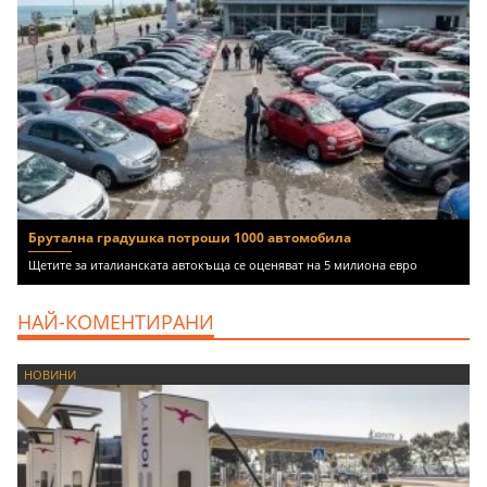
Брутална градушка потроши 1000 автомобила
Щетите за италианската автокъща се оценяват на 5 милиона евро
НАЙ-КОМЕНТИРАНИ
НОВИНИ