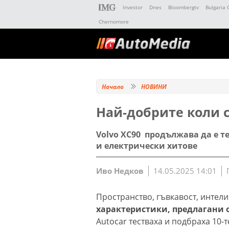
Investor
Dnes
Bloombergtv
Bulgaria 
Chernomore
Начало
НОВИНИ
Най-добрите коли с
Volvo XC90 продължава да е т
и електрически хитове
Иво Недков
14.05.2025 14:01
Пространство, гъвкавост, интел
характеристики, предлагани 
Autocar тестваха и подбраха 10-