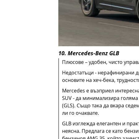
10. Mercedes-Benz GLB
Плюсове – удобен, чисто упра
Недостатъци - нерафинирани д
основите на хеч-бека, трудност
Mercedes е възприел интересна
SUV - да минимализира голяма 
(GLS). Също така да вкара седе
ли го очаквате.
GLB изглежда елегантен и прак
неясна. Предлага се като бензи
бензинов AMG 35, който заимст