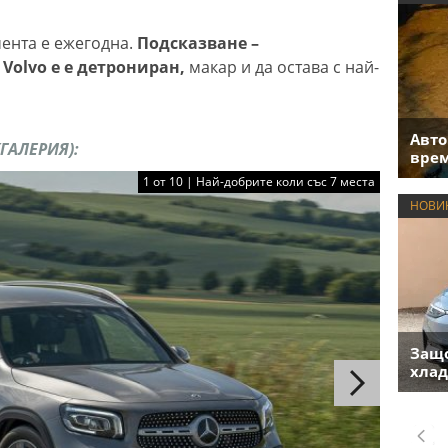
ента е ежегодна.
Подсказване –
olvo e е детрониран,
макар и да остава с най-
Авто
(ГАЛЕРИЯ):
врем
1 от 10 | Най-добрите коли със 7 места
НОВИ
Защо
хлад