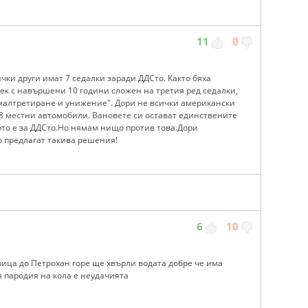
11
0
чки други имат 7 седалки заради ДДСто. Както бяха
век с навършени 10 години сложен на третия ред седалки,
 малтретиране и унижение". Дори не всички американски
-8 местни автомобили. Вановете си остават единствените
ото е за ДДСто.Но нямам нищо против това.Дори
 предлагат такива решения!
6
10
вица до Петрохан горе ще хвърли водата добре че има
 пародия на кола е неудачията