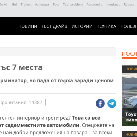
On Air
Gol
Tialoto
Az-jenata
Puls
Teenproblem
Automedia
Imoti.net
Rabota
НОВИНИ
ТЕСТ ДРАЙВ
ИСТОРИИ
ТЕХНИКА
ПОЛЕЗ
ПОСЛ
ъс 7 места
НОВИ
ерминатор, но пада от върха заради ценови
Прочитания: 14387
Toyo
игентен интериор и трети ред?
Това са все
кило
от седемместните автомобили
. Спецовете на
те най-добри предложения на пазара – за всеки
НОВИ