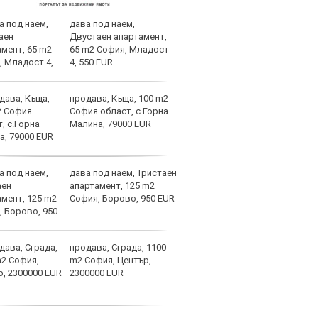
дава под наем,
Спор
Двустаен апартамент,
днес
65 m2 София, Младост
4, 550 EUR
продава, Къща, 100 m2
Мачо
София област, с.Горна
теле
Малина, 79000 EUR
авгу
дава под наем, Тристаен
Вела
апартамент, 125 m2
Левс
София, Борово, 950 EUR
наре
продава, Сграда, 1100
Коси
m2 София, Център,
взем
2300000 EUR