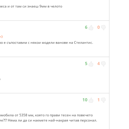
реса и от там си знаеш 9мм в челото
6
0
 )
оро е съпоставим с някои модели ванове на Стелантис.
5
4
а
10
1
мобила от 5358 мм, която го прави тесен на повечето
ие?!? Няма ли да си наемете най-накрая читав персонал.