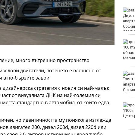
Двоен ръст на чревните
инфекции за седмица
във Варненско
Вечерен крос ще се
проведе тази събота в
Морската градина на
Варна
вление, много вътрешно пространство
изелови двигатели, возенето е влошено от
Тази събота: откриват
и в по-бързите завои
ловния сезон за пернат
дивеч
 дизайнерска стратегия с новия си най-малък
част от визуалната ДНК на най-големия си
м места стандартно в автомобил, от който едва
ФК Девня гостува на
Атлетик (Провадия) за
Аматьорската купа
тичен, но идентичността му понякога изглежда
нов двигател 200, дизел 200d, дизел 220d или
ва своя 2.0-литров четирицилиндров турбо