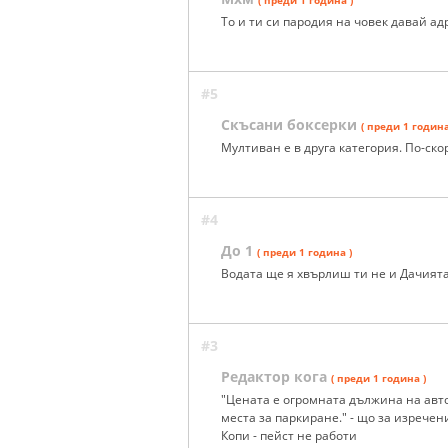
( преди 1 година )
То и ти си пародия на човек давай ад
#5
Скъсани боксерки
( преди 1 година
Мултиван е в друга категория. По-ск
#4
До 1
( преди 1 година )
Водата ще я хвърлиш ти не и Дачият
#3
Редактор кога
( преди 1 година )
"Цената е огромната дължина на авто
места за паркиране." - що за изречен
Копи - пейст не работи