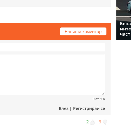
Бенз
инте
Напиши коментар
част
0
от 500
Влез
|
Регистрирай се
2
3