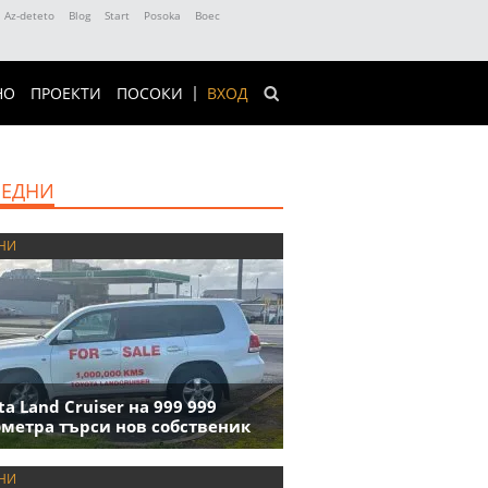
Az-deteto
Blog
Start
Posoka
Boec
НО
ПРОЕКТИ
ПОСОКИ
ВХОД
ЕДНИ
НИ
ta Land Cruiser на 999 999
метра търси нов собственик
НИ