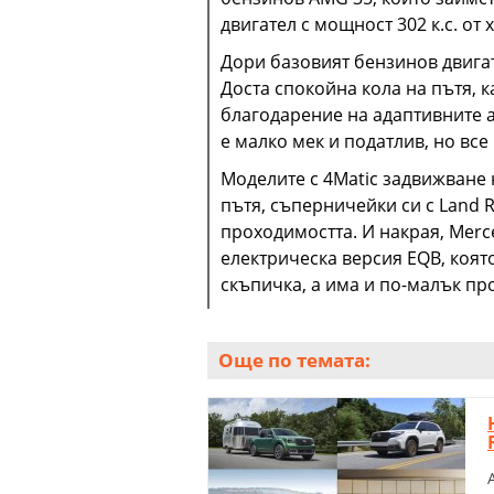
двигател с мощност 302 к.с. от 
Дори базовият бензинов двига
Доста спокойна кола на пътя, 
благодарение на адаптивните 
е малко мек и податлив, но все
Моделите с 4Matic задвижване 
пътя, съперничейки си с Land 
проходимостта. И накрая, Merc
електрическа версия EQB, която
скъпичка, а има и по-малък про
Още по темата: