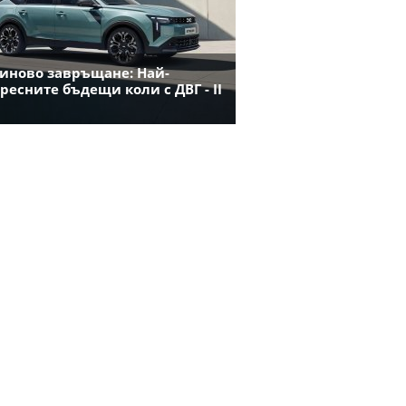
иново завръщане: Най-
ресните бъдещи коли с ДВГ - II