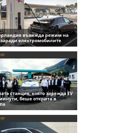
ерландия въвежда режим на
 заради електромобилите
НИ
ата станция, която зарежда EV
 минути, беше открита в
па
НИ