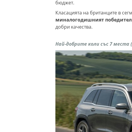
бюджет.
Класацията на британците в сегм
миналогодишният победител V
добри качества.
Най-добрите коли със 7 места 