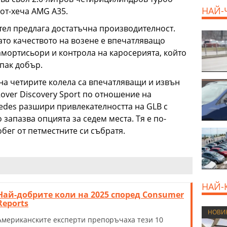
НАЙ-
хот-хеча AMG A35.
тел предлага достатъчна производителност.
като качеството на возене е впечатляващо
амортисьори и контрола на каросерията, който
 пак добър.
на четирите колела са впечатляващи и извън
Rover Discovery Sport по отношение на
edes разшири привлекателността на GLB с
 запазва опцията за седем места. Тя е по-
бег от петместните си събратя.
НАЙ-
Най-добрите коли на 2025 според Consumer
Reports
НОВИ
Американските експерти препоръчаха тези 10