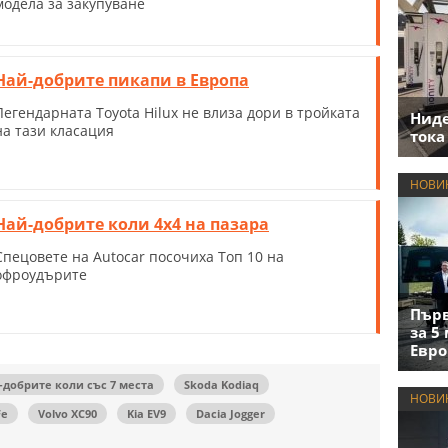
модела за закупуване
Най-добрите пикапи в Европа
Легендарната Toyota Hilux не влиза дори в тройката
Нид
на тази класация
тока
НОВИ
Най-добрите коли 4x4 на пазара
Спецовете на Autocar посочиха Топ 10 на
офроудърите
Първ
за 5
Евро
-добрите коли със 7 места
Skoda Kodiaq
НОВИ
Fe
Volvo XC90
Kia EV9
Dacia Jogger