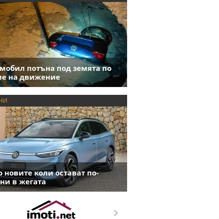
мобил потъна под земята по
е на движение
НИ
 новите коли остават по-
ни в жегата