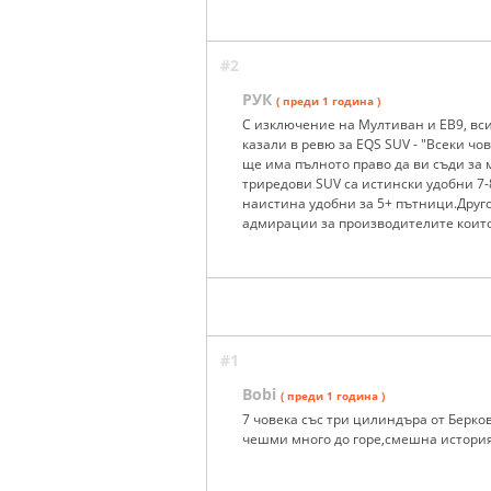
#2
РУК
( преди 1 година )
С изключение на Мултиван и ЕВ9, вси
казали в ревю за EQS SUV - "Всеки чо
ще има пълното право да ви съди за
триредови SUV са истински удобни 7
наистина удобни за 5+ пътници.Друг
адмирации за производителите които
#1
Bobi
( преди 1 година )
7 човека със три цилиндъра от Берко
чешми много до горе,смешна история