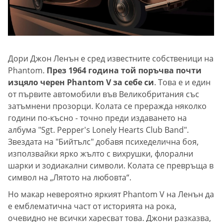
Дори Джон Ленън е сред известните собственици на
Phantom.
През 1964 година той поръчва почти
изцяло черен Phantom V за себе си
. Това е и един
от първите автомобили във Великобритания със
затъмнени прозорци. Колата се преражда няколко
години по-късно - точно преди издаването на
албума "Sgt. Pepper's Lonely Hearts Club Band".
Звездата на "Бийтълс" добавя психеделична боя,
използвайки ярко жълто с вихрушки, флорални
шарки и зодиакални символи. Колата се превръща в
символ на „Лятото на любовта“.
Но макар невероятно яркият Phantom V на Ленън да
е емблематична част от историята на рока,
очевидно не всички харесват това. Джони разказва,