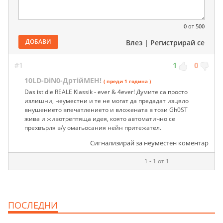
0
от 500
ДОБАВИ
Влез
|
Регистрирай се
#1
1
0
10LD-DiN0-ДртiйМЕН!
( преди 1 година )
Das ist die REALE Klassik - ever & 4ever! Думите са просто
излишни, неуместни и те не могат да предадат изцяло
внушението впечатлението и вложената в този Gh0ST
жива и животрептяща идея, която автоматично се
прехвърля в/у омагьосания нейн притежател.
Сигнализирай за неуместен коментар
1 - 1 от 1
ПОСЛЕДНИ