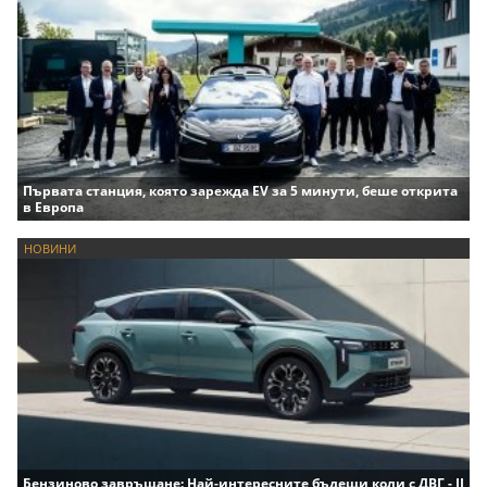
Първата станция, която зарежда EV за 5 минути, беше открита
в Европа
НОВИНИ
Бензиново завръщане: Най-интересните бъдещи коли с ДВГ - II