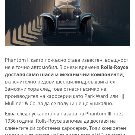
Phantom I, както по-късно става известен, всъщност
не е точно автомобил. В онези времена
Rolls-Royce
доставя само шаси и механични компоненти,
включително редови шестцилиндров двигател.
Заможни хора след това отнасят всичко на
производител на каросерии като Park Ward или HJ
Mulliner & Co, за да се получи нещо уникално.
Едва след пускането на пазара на Phantom III през
1936 година, Rolls-Royce започва да доставя на
клиентите си собствена каросерия. Този конкретен