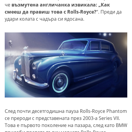
че
възмутена англичанка извикала: „Как
смееш да правиш това с Rolls-Royce?
“. Преди да
удари колата с чадъра си ядосана.
След почти десетгодишна пауза Rolls-Royce Phantom
се прероди с представената през 2003-а Series VII.
Това е първото поколение на пазара, след като BMW