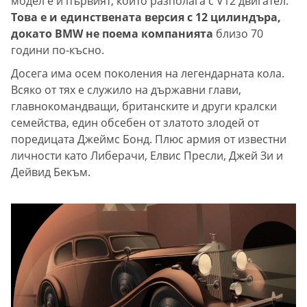
модел е и първият, който разполага с V12 двигател.
Това е и единствената версия с 12 цилиндъра,
докато BMW не поема компанията
близо 70
години по-късно.
Досега има осем поколения на легендарната кола.
Всяко от тях е служило на държавни глави,
главнокомандващи, британските и други кралски
семейства, един обсебен от златото злодей от
поредицата Джеймс Бонд. Плюс армия от известни
личности като Либерачи, Елвис Пресли, Джей Зи и
Дейвид Бекъм.