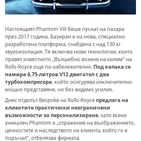
Настоящият Phantom VIII беше пуснат на пазара
през 2017 година. Базиран е на нова, специално
разработена платформа, снабдена с над 130 кг
звукоизолация. Тя включва нови технологии, които
правят известното „Вълшебно возене на килим“ на
Rolls-Royce още по-забележително.
Под капака се
намира 6,75-литров V12 двигател с два
турбокомпресора
, който осигурява изключително
мощно представяне, но без видимо усилие.
Днес отделът Bespoke на Rolls-Royce
предлага на
клиентите практически неограничени
възможности за персонализиране
, като всеки
уникален Phantom е „отражение на въображението,
ценностите и наследството на клиента, който го е
поръчал“, отбелязва фирмата.