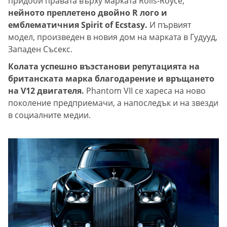
придоби правата върху марката Rolls-Royce,
нейното преплетено двойно R лого и
емблематичния Spirit of Ecstasy.
И първият
модел, произведен в новия дом на марката в Гудууд,
Западен Съсекс.
Колата успешно възстанови репутацията на
британската марка благодарение и връщането
на V12 двигателя.
Phantom VII се хареса на ново
поколение предприемачи, а напоследък и на звезди
в социалните медии.