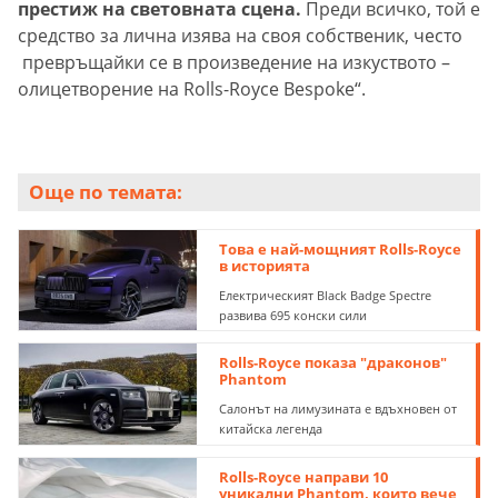
престиж на световната сцена.
Преди всичко, той е
средство за лична изява на своя собственик, често
превръщайки се в произведение на изкуството –
олицетворение на Rolls-Royce Bespoke“.
Още по темата:
Това е най-мощният Rolls-Royce
в историята
Електрическият Black Badge Spectre
развива 695 конски сили
Rolls-Royce показа "драконов"
Phantom
Салонът на лимузината е вдъхновен от
китайска легенда
Rolls-Royce направи 10
уникални Phantom, които вече