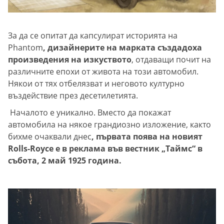
За да се опитат да капсулират историята на
Phantom
, дизайнерите на марката създадоха
произведения на изкуството
, отдаващи почит на
различните епохи от живота на този автомобил.
Някои от тях отбелязват и неговото културно
въздействие през десетилетията.
Началото е уникално. Вместо да покажат
автомобила на някое грандиозно изложение, както
бихме очаквали днес
, първата поява на новият
Rolls-Royce е в реклама във вестник „Таймс“ в
събота, 2 май 1925 година.