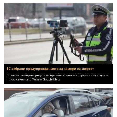
ЕС забрани предупрежденията за камери за скорост
Брюксел развързва ръцете на правителствата за спиране на функции в
приложения като Waze и Google Maps