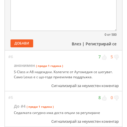
0
от 500
ДОБАВИ
Влез
|
Регистрирай се
#6
7
5
анонимен
( преди 1 година )
S-Class и A8 надеждни. Колегите от Аутомедия се шегуват.
Само Lexus е с що-годе приемлива поддръжка.
Сигнализирай за неуместен коментар
#5
8
0
До #4
( преди 1 година )
Седалката сигурно има доста опции за регулиране
Сигнализирай за неуместен коментар