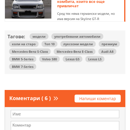
комбита, които все още
привличат
Сред тях няма германски модели, но
има версия на Skyline GT-R
Тагове:
модели
употребявани автомобили
коли на старо
Топ 10
луксозни модели
премиум
Mercedes-Benz S-Class
Mercedes-Benz E-Class
Audi A8
BMW 5-Series
Volvo S80
Lexus GS
Lexus LS
BMW 7-Series
Коментари ( 6 )
Напиши коментар