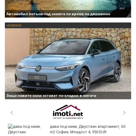
Автомобил потъна под земята по време на движение
НОВИНИ
Защо новите коли остават по-хладни в жегата
дава под наем, Двустаен апартамент, 65
m2 София, Младост 4, 550 EUR