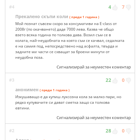
#4
4
7
Прекалено скъпи коли
( преди 1 година )
Мой познат съвсем скоро за консумативи на E-class от
2008г (по окачването) даде 7000 лева. Казва че общо
взето всяка година по толкова дава. Возил съм се в
колата, най-неудобната на която съм се качвал, седалката
е на самия под, непосредствено над асфалта, твърда и
задните ми части се схващат за броени минути от
неудобна поза.
Сигнализирай за неуместен коментар
#3
22
0
анонимен
( преди 1 година )
Изкушаващо е да купиш луксозна кола за малко пари, но
рядко купувачите си дават сметка защо са толкова
евтини.
Сигнализирай за неуместен коментар
#2
28
0