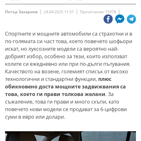
Петър Захариев
24.04.2025 11:51
Прочитания: 15978
Спортните и мощните автомобили са страхотни и в
по-голямата си част това, което повечето шофьори
искат, но луксозните модели са вероятно най-
добрият избор, особено за тези, които използват
колите си ежедневно или при по-дълги пътувания.
Качеството на возене, големият списък от високо
технологични и стандартни функции,
плюс
обикновено доста мощните задвижвания са
това, което ги прави толкова желани
. За
съжаление, това ги прави и много скъпи, като
повечето нови модели се продават за 6-цифрови
суми в евро или долари.