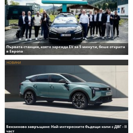
Първата станция, която зарежда EV за 5 минути, беше открита
в Европа
НОВИНИ
Бензиново завръщане: Най-интересните бъдещи коли с ДВГ - II
част