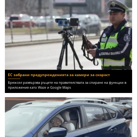
ЕС забрани предупрежденията за камери за скорост
Брюксел развързва ръцете на правителствата за спиране на функции в
приложения като Waze и Google Maps