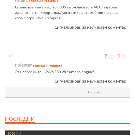
Алекс
( преди 1 година )
Хубаво ще намериш 20 000$ за S-класа или А8.След това
идва скъпата поддръжка.Луксозните автомобили не са за
хора с ограничен бюджет.
Сигнализирай за неуместен коментар
#1
7
5
Polestar
( преди 1 година )
От изброените - Volvo S80 V8 Yamaha engine!
Сигнализирай за неуместен коментар
1 - 6 от 6
ПОСЛЕДНИ
НОВИНИ