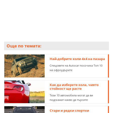
качество на возене ще бъде възпрепятствано, но в
замяна се дава по-рязко и по-завладяващо
шофиране.
Още по темата:
Най-добрите коли 4x4 на пазара
Спецовете на Autocar посочиха Топ 10
на офроудърите
Как да изберете кола, чиято
стойност ще расте
Тези 10 автомобила могат да ви
подскажат какво да търсите
Стари и редки спортни