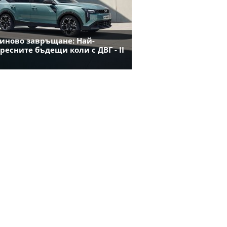
иново завръщане: Най-
ресните бъдещи коли с ДВГ - II