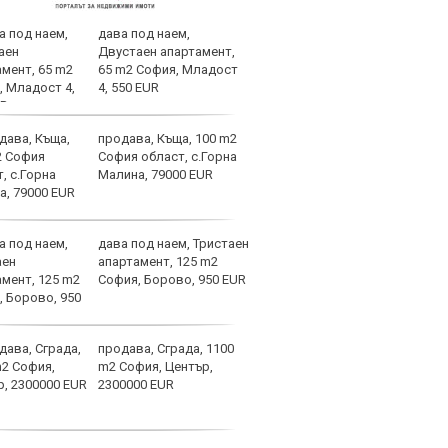
дава под наем,
Зара
Двустаен апартамент,
Алве
65 m2 София, Младост
ЦСКА
4, 550 EUR
продава, Къща, 100 m2
ЦСКА
София област, с.Горна
още 
Малина, 79000 EUR
бом
дава под наем, Тристаен
Оста
апартамент, 125 m2
реши
София, Борово, 950 EUR
Арж
продава, Сграда, 1100
Уулв
m2 София, Център,
Левс
2300000 EUR
Свет