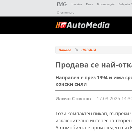
Investor
Dnes
Bloombergtv
Bulgaria 
Chernomore
Начало
НОВИНИ
Продава се най-от
Направен е през 1994 и има с
конски сили
Илиян Стоянов
17.03.2025 14:3
Този компактен пикап, въпреки ч
изключително интересно творени
Автомобилът е произведен във 