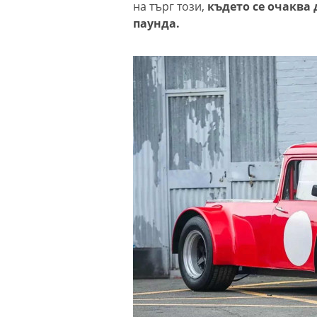
на търг този,
където се очаква д
паунда.