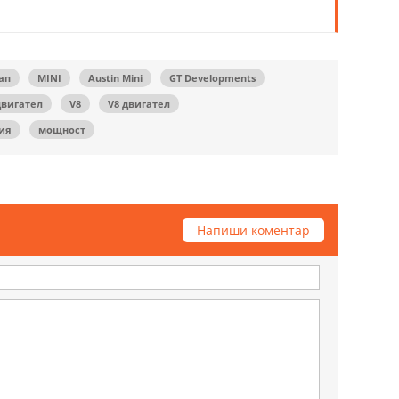
ап
MINI
Austin Mini
GT Developments
двигател
V8
V8 двигател
ия
мощност
Напиши коментар