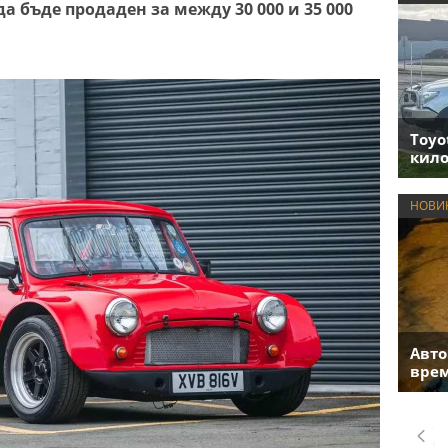
а бъде продаден за между 30 000 и 35 000
Toyo
кило
НОВИ
Авто
врем