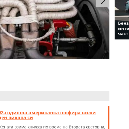
Бенз
инте
част
92-годишна американка шофира всеки
ден пикапа си
Жената взима книжка по време на Втората световна,