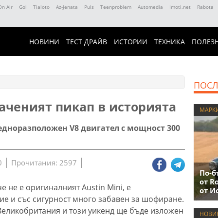
On Air
Gol
Tialoto
Az-jenata
Puls
Teenproblem
Automedia
Imoti.net
Rabota
НОВИНИ
ТЕСТ ДРАЙВ
ИСТОРИИ
ТЕХНИКА
ПОЛЕЗ
ПОСЛ
каченият пикап в историята
МАРК
редноразположен V8 двигател с мощност 300
0
Прочитания: 2597
По-б
от R
е не е оригиналният Austin Mini, е
от И
е и със сигурност много забавен за шофиране.
Великобритания и този уикенд ще бъде изложен
НОВИ