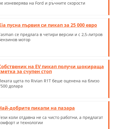
не изневерява на Ford и ръчните скорости
Kia пусна първия си пикап за 25 000 евро
Tasman се предлага в четири версии и с 2,5-литров
бензинов мотор
Собственик на EV пикап получи шокираща
сметка за счупен стоп
Леката щета по Rivian R1T беше оценена на близо
7500 долара
Най-добрите пикапи на пазара
Тези коли отдавна не са чисто работни, а предлагат
комфорт и технологии