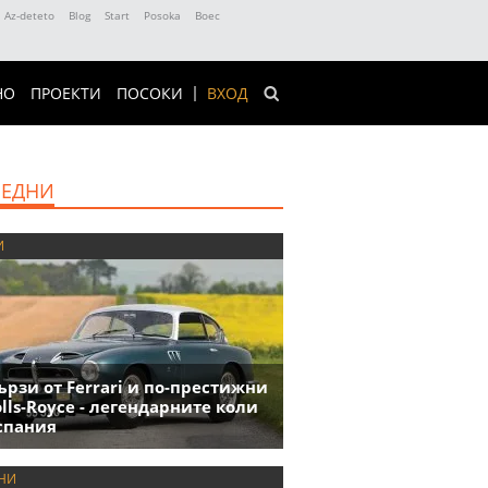
Az-deteto
Blog
Start
Posoka
Boec
НО
ПРОЕКТИ
ПОСОКИ
ВХОД
ЕДНИ
И
ързи от Ferrari и по-престижни
olls-Royce - легендарните коли
спания
НИ