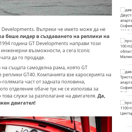
Виц на деня - 8 август
T Developments. Въпреки че името може да не
а беше лидер в създаването на реплики на
Времето във Варна на 8
1994 година GT Developments направи този
август 2026
 инженерни възможности, а сега Iconic
чата да го продаде.
 на същата самоделна рама, която GT
След гонка: Задържаха
е реплики GT40. Компанията взе каросерията на
мъж, у когото са
о-голямата част от задната половина,
намерени 460 000 евро
то отделение обаче тук не се използва за
 това служи за разполагане на двигателя.
Да,
ожен двигател!
Честваме паметта на
свети Емилиан,
Кизикски епископ