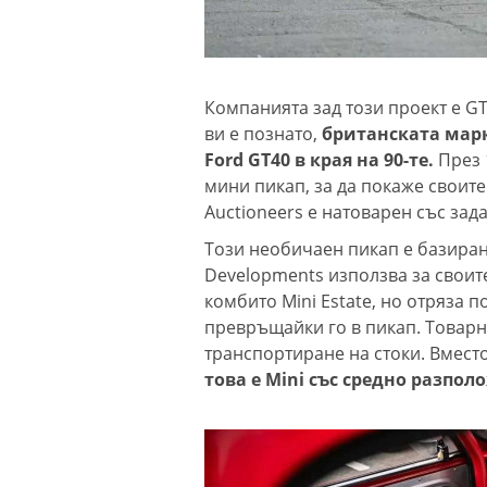
Компанията зад този проект е G
ви е познато,
британската марк
Ford GT40 в края на 90-те.
През 
мини пикап, за да покаже своите
Auctioneers е натоварен със зада
Този необичаен пикап е базиран
Developments използва за своит
комбито Mini Estate, но отряза п
превръщайки го в пикап. Товарно
транспортиране на стоки. Вместо
това е Mini със средно разпол