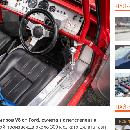
НАЙ-
НАЙ-
итров V8 от Ford, съчетан с петстепенна
НОВИ
ой произвежда около 300 к.с., като цялата тази