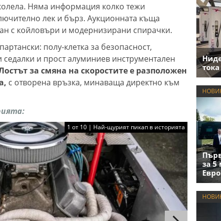
колела. Няма информация колко тежи
ключително лек и бърз. Аукционната къща
ван с койловъри и модернизирани спирачки.
артански: полу-клетка за безопасност,
и седалки и прост алуминиев инструментален
Нид
тока
Лостът за смяна на скоростите е разположен
а,
с отворена връзка, минаваща директно към
НОВИ
рията:
1 от 10 | Най-щурият пикап в историята
Първ
за 5
Евро
НОВИ