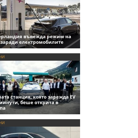
ерландия въвежда режим на
 заради електромобилите
НИ
ата станция, която зарежда EV
 минути, беше открита в
па
НИ