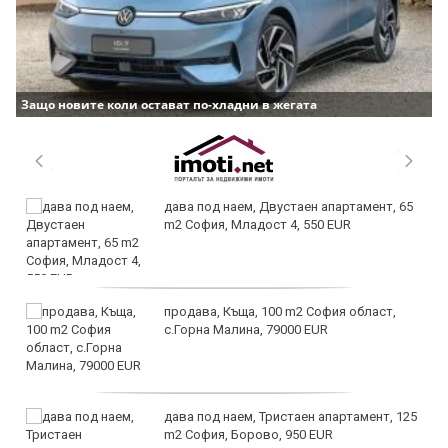
Защо новите коли остават по-хладни в жегата
дава под наем, Двустаен апартамент, 65
m2 София, Младост 4, 550 EUR
продава, Къща, 100 m2 София област,
с.Горна Малина, 79000 EUR
дава под наем, Тристаен апартамент, 125
m2 София, Борово, 950 EUR