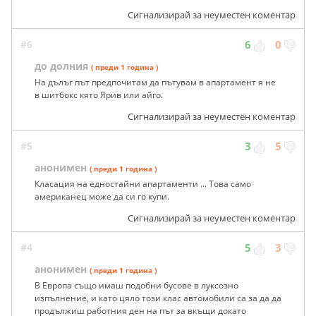
Сигнализирай за неуместен коментар
#6
6
0
до долния
( преди 1 година )
На дълъг път предпочитам да пътувам в апартамент я не
в шитбокс кято Ярив или айго.
Сигнализирай за неуместен коментар
#5
3
5
анонимен
( преди 1 година )
Класация на едностайни апартаменти ... Това само
американец може да си го купи.
Сигнализирай за неуместен коментар
#4
5
3
анонимен
( преди 1 година )
В Европа също имаш подобни бусове в луксозно
изпълнение, и като цяло този клас автомобили са за да да
продължиш работния ден на път за вкъщи докато