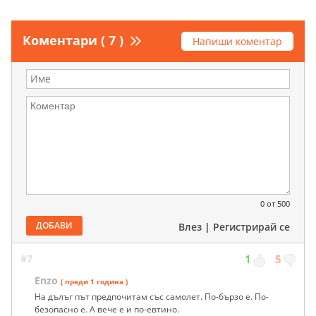
Коментари ( 7 )
Напиши коментар
0
от 500
ДОБАВИ
Влез
|
Регистрирай се
#7
1
5
Enzo
( преди 1 година )
На дълъг път предпочитам със самолет. По-бързо е. По-
безопасно е. А вече е и по-евтино.