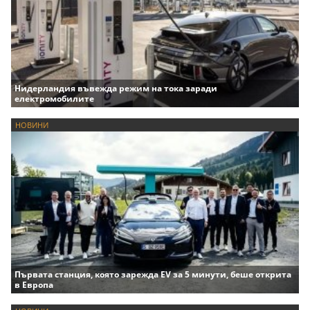
Нидерландия въвежда режим на тока заради
електромобилите
НОВИНИ
Първата станция, която зарежда EV за 5 минути, беше открита
в Европа