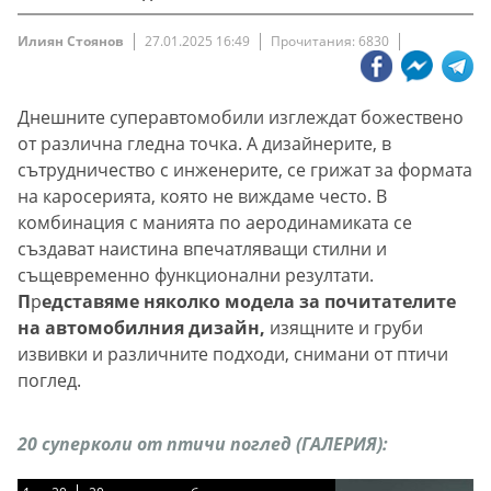
Илиян Стоянов
27.01.2025 16:49
Прочитания: 6830
Днешните суперавтомобили изглеждат божествено
от различна гледна точка. А дизайнерите, в
сътрудничество с инженерите, се грижат за формата
на каросерията, която не виждаме често. В
комбинация с манията по аеродинамиката се
създават наистина впечатляващи стилни и
същевременно функционални резултати.
П
р
едставяме няколко модела за почитателите
на автомобилния дизайн,
изящните и груби
извивки и различните подходи, снимани от птичи
поглед.
20 суперколи от птичи поглед (ГАЛЕРИЯ):