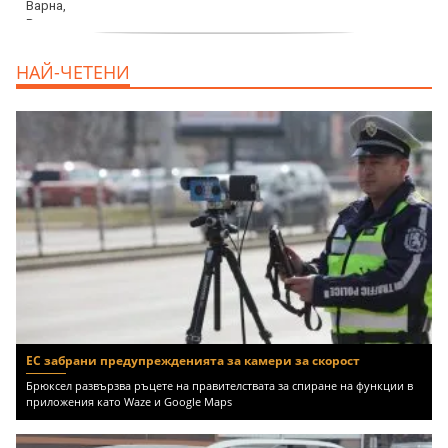
продава, Къща, 370 m2 София област, гр.
НАЙ-ЧЕТЕНИ
Костинброд, 358000 EUR
ЕС забрани предупрежденията за камери за скорост
Брюксел развързва ръцете на правителствата за спиране на функции в
приложения като Waze и Google Maps