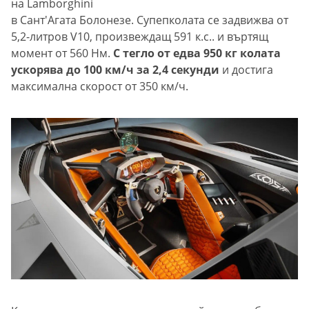
на Lamborghini
в Сант'Агата Болонезе. Супепколата се задвижва от
5,2-литров V10, произвеждащ 591 к.с.. и въртящ
момент от 560 Нм.
С тегло от едва 950 кг колата
ускорява до 100 км/ч за 2,4 секунди
и достига
максимална скорост от 350 км/ч.