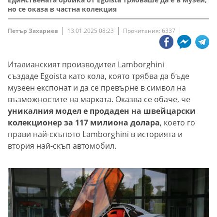
но се оказа в частна колекция
Петър Захариев
13.01.2025 08:23
Прочитания: 6337
Италианският производител Lamborghini
създаде Egoista като кола, която трябва да бъде
музеен експонат и да се превърне в символ на
възможностите на марката. Оказва се обаче, че
уникалния модел е продаден на швейцарски
колекционер за 117 милиона долара
, което го
прави най-скъпото Lamborghini в историята и
втория най-скъп автомобил.