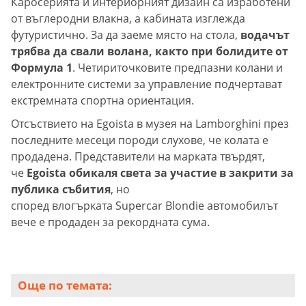
Каросерията и интериорният дизайн са изработени
от въглеродни влакна, а кабината изглежда
футуристично. За да заеме място на стола,
водачът
трябва да свали волана, както при болидите от
Формула 1
. Четириточковите предпазни колани и
електронните системи за управление подчертават
екстремната спортна ориентация.
Отсъствието на Egoista в музея на Lamborghini през
последните месеци породи слухове, че колата е
продадена. Представители на марката твърдят,
че
Egoista обикаля света за участие в закрити за
публика събития
, но
според влогърката Supercar Blondie автомобилът
вече е продаден за рекордната сума.
Още по темата: