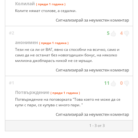
Колилай
( преди 1 година )
Колите нямат столове, а седалки.
Сигнализирай за неуместен коментар
#2
5
4
анонимен
( преди 1 година )
Тези не са ли от ВАГ, явно са способни на всичко, само и
само да не останат без новогодишен бонус, на няколко
милиона джобпарасъ никой не се мръщи.
Сигнализирай за неуместен коментар
#1
11
0
Потвърждение
( преди 1 година )
Потвърждение на поговорката "Това което не може да се
купи с пари, се купува с много пари. "
Сигнализирай за неуместен коментар
1 - 3 от 3