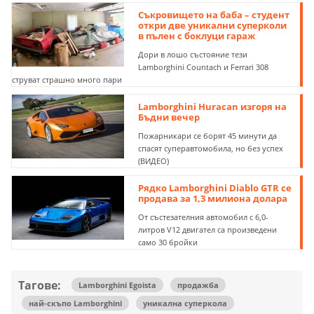
Съкровището на баба – студент
откри две уникални суперколи
в пълен с боклуци гараж
Дори в лошо състояние тези
Lamborghini Countach и Ferrari 308
струват страшно много пари
Lamborghini Huracan изгоря на
Бъдни вечер
Пожарникари се борят 45 минути да
спасят суперавтомобила, но без успех
(ВИДЕО)
Рядко Lamborghini Diablo GTR се
продава за 1,3 милиона долара
От състезателния автомобил с 6,0-
литров V12 двигател са произведени
само 30 бройки
Тагове:
Lamborghini Egoista
продажба
най-скъпо Lamborghini
уникална суперкола