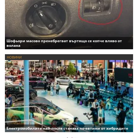
Шофьори масово пренебрегват въртящо се копче вляво от
волана
НОВИНИ
Електромобилите най-после станаха по-евтини от хибридите