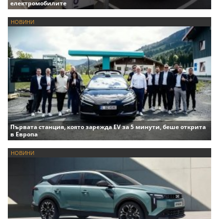
електромобилите
НОВИНИ
Първата станция, която зарежда EV за 5 минути, беше открита
в Европа
НОВИНИ