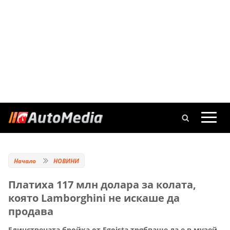
Начало
НОВИНИ
Платиха 117 млн долара за колата,
която Lamborghini не искаше да
продава
Единствената бройка от Egoista трябваше да е в музей,