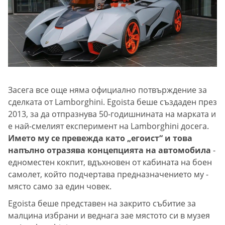
Засега все още няма официално потвърждение за
сделката от Lamborghini. Egoista беше създаден през
2013, за да отпразнува 50-годишнината на марката и
е най-смелият експеримент на Lamborghini досега.
Името му се превежда като „егоист“ и това
напълно отразява концепцията на автомобила
-
едноместен кокпит, вдъхновен от кабината на боен
самолет, който подчертава предназначението му -
място само за един човек.
Egoista беше представен на закрито събитие за
малцина избрани и веднага зае мястото си в музея