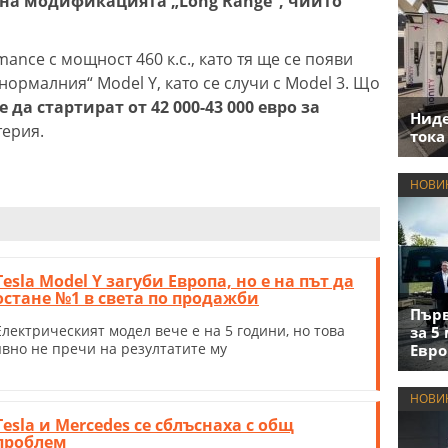
на модификацията „Long Range“, чийто
ance с мощност 460 к.с., като тя ще се появи
нормалния“ Model Y, като се случи с Model 3. Що
е да стартират от 42 000-43 000 евро за
Нид
терия.
тока
НОВИ
Tesla Model Y загуби Европа, но е на път да
остане №1 в света по продажби
Първ
Електрическият модел вече е на 5 години, но това
за 5
явно не пречи на резултатите му
Евро
НОВИ
Tesla и Mercedes се сблъснаха с общ
проблем