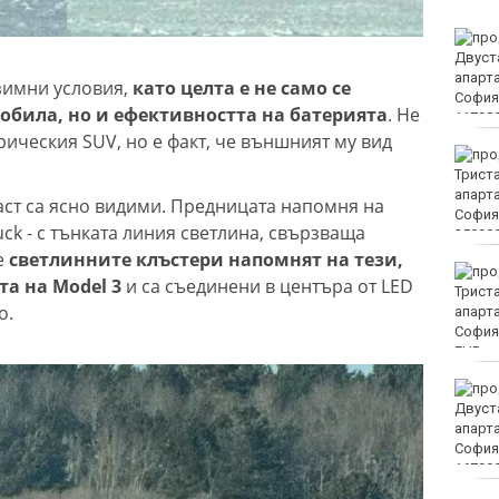
Винисиус Жуниор
преподписа с Реал
(Мадрид)
зимни условия,
като целта е не само се
обила, но и ефективността на батерията
. Не
рическия SUV, но е факт, че външният му вид
ЦСКА удари с 3:0 Макаби
като гост
част са ясно видими. Предницата напомня на
uck - с тънката линия светлина, свързваща
е
светлинните клъстери напомнят на тези,
Тъжна вест! Почина
а на Model 3
и са съединени в центъра от LED
голямо име в
о.
медицината
EUR
Златото стигна до 4295
долара за унция