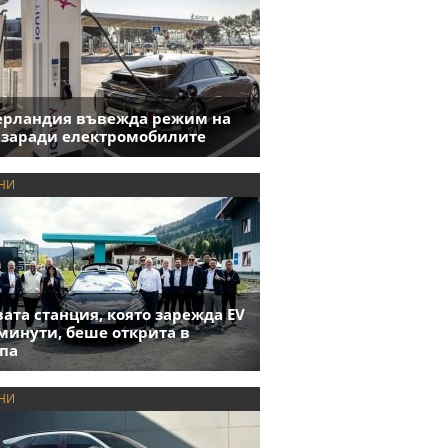
ерландия въвежда режим на
 заради електромобилите
НИ
ата станция, която зарежда EV
 минути, беше открита в
па
НИ