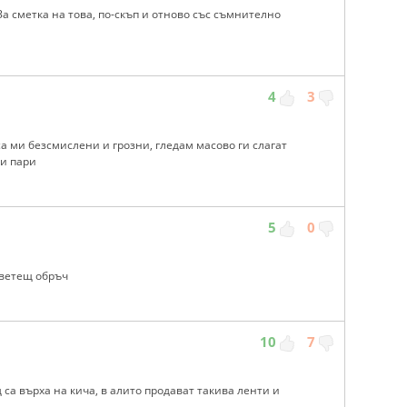
За сметка на това, по-скъп и отново със съмнително
4
3
са ми безсмислени и грозни, гледам масово ги слагат
и пари
5
0
светещ обръч
10
7
са върха на кича, в алито продават такива ленти и