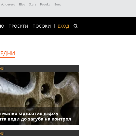
Az-deteto
Blog
Start
Posoka
Boec
НО
ПРОЕКТИ
ПОСОКИ
ВХОД
ЕДНИ
НИ
 малко мръсотия върху
та води до загуба на контрол
НИ