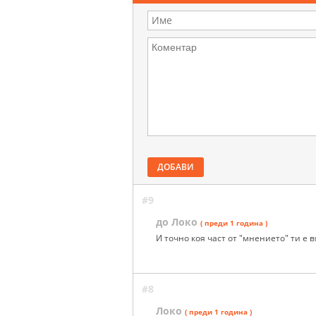
ДОБАВИ
#9
до Локо
( преди 1 година )
И точно коя част от "мнението" ти е 
#8
Локо
( преди 1 година )