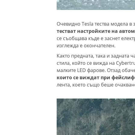
Очевидно Tesla тества модела в 
тестват настройките на автом
се съобщава къде е заснет елект
изглежда е окончателен.
Както предната, така и задната 
стила, който се вижда на Cybertr
малките LED фарове. Отзад обач
които се виждат при фейслифт
лента, което също беше очакван