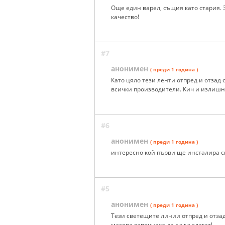
Още един варел, същия като стария. 
качество!
#7
анонимен
( преди 1 година )
Като цяло тези ленти отпред и отзад 
всички производители. Кич и излишн
#6
анонимен
( преди 1 година )
интересно кой първи ще инсталира 
#5
анонимен
( преди 1 година )
Тези светещите линии отпред и отзад 
масова започнаха да си ги слагат!