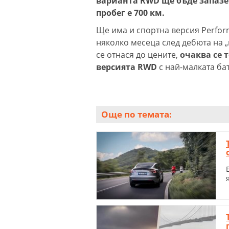
варианта RWD ще бъде запазе
пробег е 700 км.
Ще има и спортна версия Perform
няколко месеца след дебюта на „
се отнася до цените,
очаква се т
версията RWD
с най-малката ба
Още по темата: