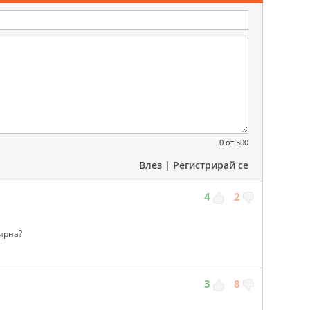
0
от 500
Влез
|
Регистрирай се
4
2
вярна?
3
8