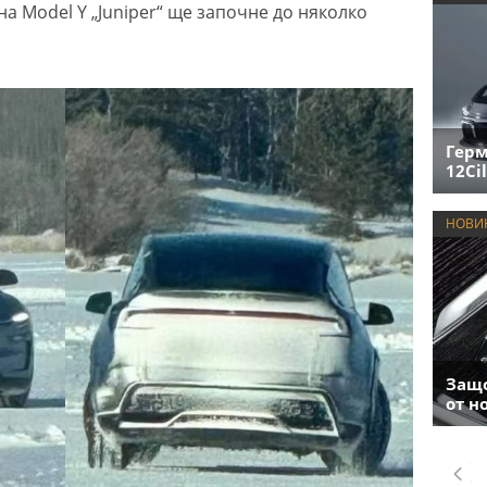
а Model Y „Juniper“ ще започне до няколко
Герм
12Cil
НОВИ
Защо
от н