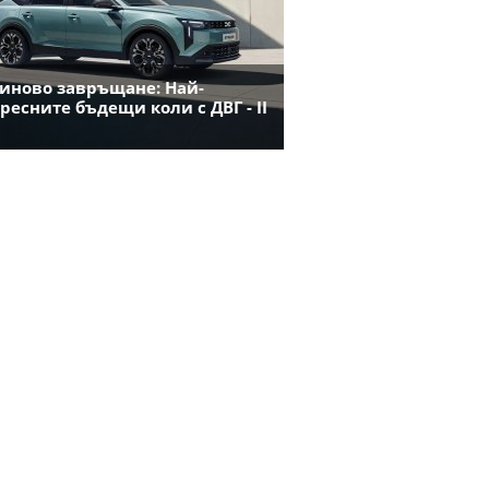
иново завръщане: Най-
ресните бъдещи коли с ДВГ - II