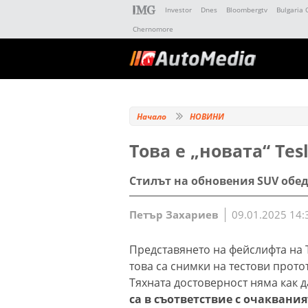
Investor
Dnes
Bloombergtv
Bulgaria 
Chernomore
Начало
НОВИНИ
Това е „новата“ Tes
Стилът на обновения SUV обеди
Петър Захариев
09.01.2025 14:
Представянето на фейслифта на T
това са снимки на тестови прото
Тяхната достоверност няма как д
са в съответствие с очаквани