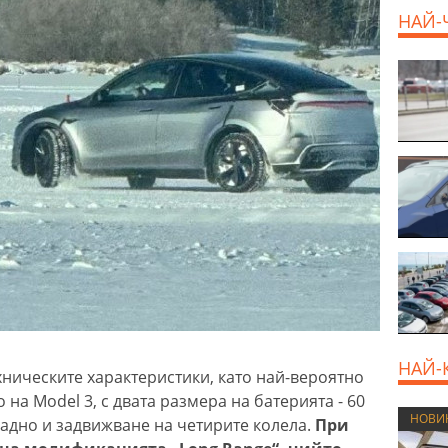
НАЙ-
800 E
НАЙ-
хническите характеристики, като най-вероятно
на Model 3, с двата размера на батерията - 60
НОВИ
задно и задвижване на четирите колела.
При