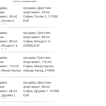
продава, Двустаен
Левс
апартамент, 59 m2
тежк
София, Люлин 3, 117000
нача
EUR
Бълг
продава, Тристаен
Левс
апартамент, 89 m2
Пло
София, Младост 4,
250000 EUR
продава, Тристаен
Лошо
апартамент, 116 m2
ще п
София, Манастирски
във 
ливади Запад, 319000
продава, Двустаен
Брун
апартамент, 68 m2
меди
София, Дружба 1, 167900
Севе
EUR