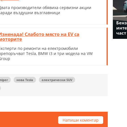
Двата производители обявиха сервизни акции
заради въздушни възглавници
Бенз
инте
част
Изненада! Слабото място на EV са
моторите
Експерти по ремонти на електромобили
препоръчват Tesla, BMW i3 и три модела на VW
Group
niper
нова Tesla
електрически SUV
Напиши коментар