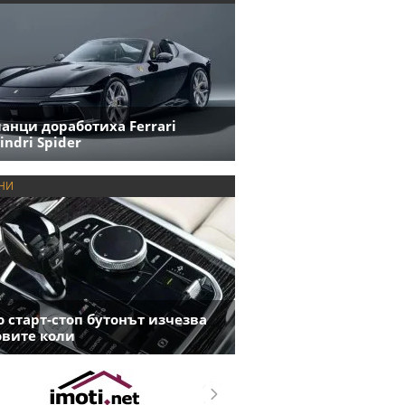
анци доработиха Ferrari
indri Spider
НИ
 старт-стоп бутонът изчезва
овите коли