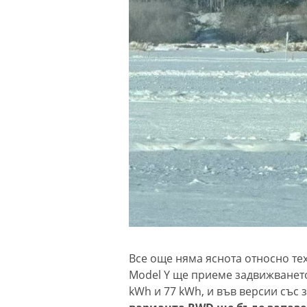
Все още няма яснота относно те
Model Y ще приеме задвижването 
kWh и 77 kWh, и във версии със 