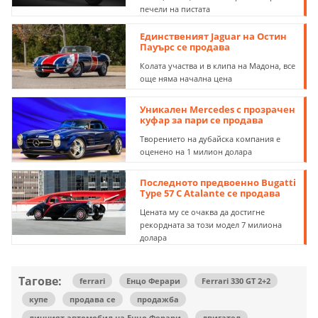
печели на пистата
Единственият Jaguar на Остин
Пауърс се продава
Колата участва и в клипа на Мадона, все
още няма начална цена
Уникален Mercedes с прозрачен
куфар за пари се продава
Творението на дубайска компания е
оценено на 1 милион долара
Последното предвоенно Bugatti
Type 57 C Atalante се продава
Цената му се очаква да достигне
рекордната за този модел 7 милиона
долара
Тагове:
ferrari
Енцо Ферари
Ferrari 330 GT 2+2
купе
продава се
продажба
личният автомобил на Енцо Ферари
двигател