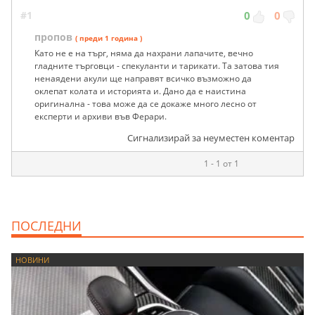
#1
0
0
пропов
( преди 1 година )
Като не е на търг, няма да нахрани лапачите, вечно
гладните търговци - спекуланти и тарикати. Та затова тия
ненаядени акули ще направят всичко възможно да
оклепат колата и историята и. Дано да е наистина
оригинална - това може да се докаже много лесно от
експерти и архиви във Ферари.
Сигнализирай за неуместен коментар
1 - 1 от 1
ПОСЛЕДНИ
НОВИНИ