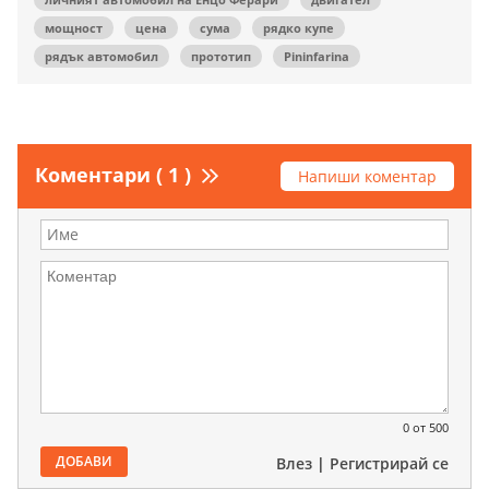
мощност
цена
сума
рядко купе
рядък автомобил
прототип
Pininfarina
Коментари ( 1 )
Напиши коментар
0
от 500
ДОБАВИ
Влез
|
Регистрирай се