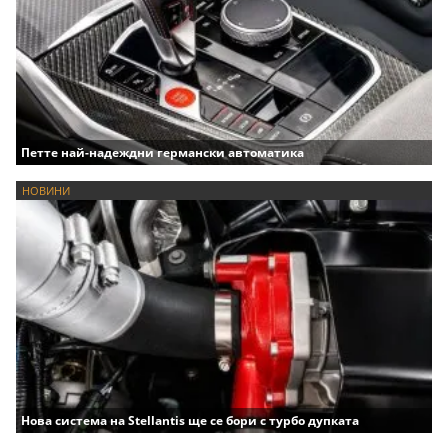
Петте най-надеждни германски автоматика
НОВИНИ
Нова система на Stellantis ще се бори с турбо дупката