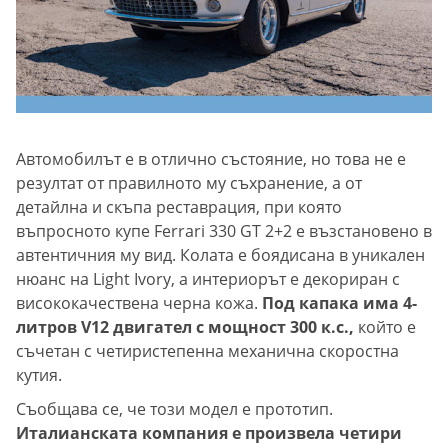
Автомобилът е в отлично състояние, но това не е
резултат от правилното му съхранение, а от
детайлна и скъпа реставрация, при която
въпросното купе Ferrari 330 GT 2+2 е възстановено в
автентичния му вид. Колата е боядисана в уникален
нюанс на Light Ivory, а интериорът е декориран с
висококачествена черна кожа.
Под капака има 4-
литров V12 двигател с мощност 300 к.с.,
който е
съчетан с четиристепенна механична скоростна
кутия.
Съобщава се, че този модел е прототип.
Италианската компания е произвела четири