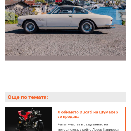
Още по темата:
Любимото Ducati на Шумахер
се продава
Ferrari участва в създаването на
мотоциклета, с който Лорис Капироси