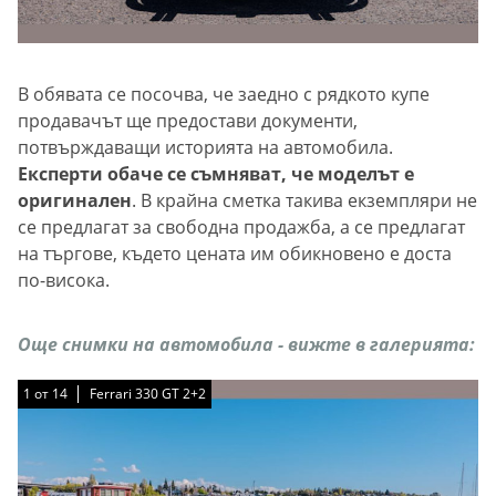
В обявата се посочва, че заедно с рядкото купе
продавачът ще предостави документи,
потвърждаващи историята на автомобила.
Експерти обаче се съмняват, че моделът е
оригинален
. В крайна сметка такива екземпляри не
се предлагат за свободна продажба, а се предлагат
на търгове, където цената им обикновено е доста
по-висока.
Още снимки на автомобила - вижте в галерията:
1
1
1
1
1
1
1
1
1
1
1
1
1
1
от
от
от
от
от
от
от
от
от
от
от
от
от
от
14
14
14
14
14
14
14
14
14
14
14
14
14
14
Ferrari 330 GT 2+2
Ferrari 330 GT 2+2
Ferrari 330 GT 2+2
Ferrari 330 GT 2+2
Ferrari 330 GT 2+2
Ferrari 330 GT 2+2
Ferrari 330 GT 2+2
Ferrari 330 GT 2+2
Ferrari 330 GT 2+2
Ferrari 330 GT 2+2
Ferrari 330 GT 2+2
Ferrari 330 GT 2+2
Ferrari 330 GT 2+2
Ferrari 330 GT 2+2