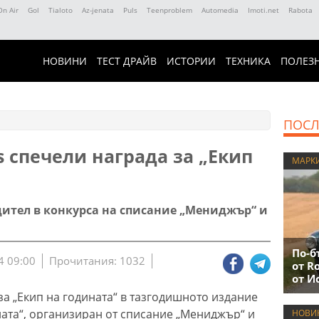
On Air
Gol
Tialoto
Az-jenata
Puls
Teenproblem
Automedia
Imoti.net
Rabota
НОВИНИ
ТЕСТ ДРАЙВ
ИСТОРИИ
ТЕХНИКА
ПОЛЕЗ
ПОСЛ
s спечели награда за „Екип
МАРК
дител в конкурса на списание „Мениджър“ и
По-б
4 09:00
Прочитания: 1032
от R
от И
за „Екип на годината“ в тазгодишното издание
ата“, организиран от списание „Мениджър“ и
НОВИ