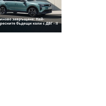
иново завръщане: Най-
ресните бъдещи коли с ДВГ - II