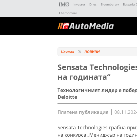
Investor
Dnes
Bloombergtv
Bulgaria 
Chernomore
Начало
НОВИНИ
Sensata Technologie
на годината“
Технологичният лидер е побе
Deloitte
Платена публикация
08.11.202
Sensata Technologies грабна при
на конкурса „Мениджър на годин