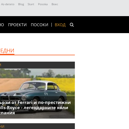
Az-deteto
Blog
Start
Posoka
Boec
НО
ПРОЕКТИ
ПОСОКИ
ВХОД
ЕДНИ
И
ързи от Ferrari и по-престижни
olls-Royce - легендарните коли
спания
НИ