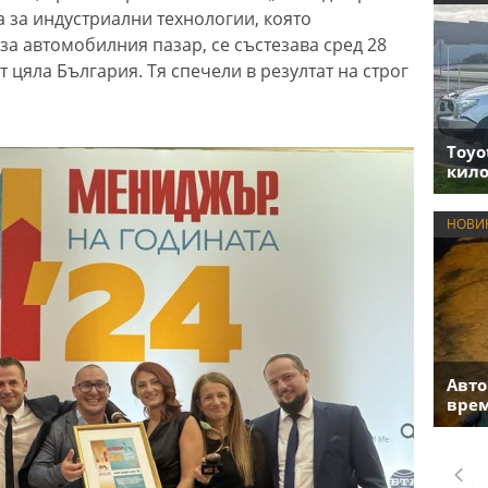
а за индустриални технологии, която
за автомобилния пазар, се състезава сред 28
 цяла България. Тя спечели в резултат на строг
Toyo
кило
НОВИ
Авто
врем