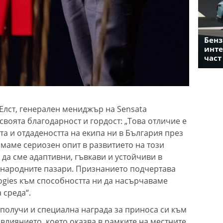
Бенз
инте
част
Елст, генерален мениджър на Sensata
 своята благодарност и гордост: „Това отличие е
та и отдадеността на екипа ни в България през
Имаме сериозен опит в развитието на този
е да сме адаптивни, гъвкави и устойчиви в
ународните пазари. Признанието подчертава
ogies към способността ни да насърчаваме
 среда“.
 получи и специална награда за приноса си към
влиянието, което оказва в рамките на местните