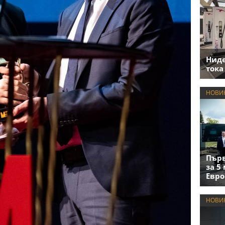
Нид
тока
НОВИ
Първ
за 5
Евро
НОВИ