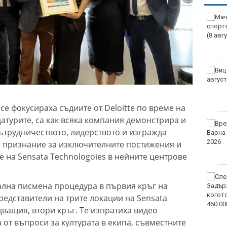
се фокусираха съдиите от Deloitte по време на
атурите, са как всяка компания демонстрира и
ътрудничеството, лидерството и изгражда
е признание за изключителните постижения и
е на Sensata Technologoies в нейните центрове
лна писмена процедура в първия кръг на
редставители на трите локации на Sensata
едващия, втори кръг. Те изпратиха видео
 от въпроси за културата в екипа, съвместните