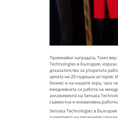
Приемайки наградата, Томи вер 
Technologies в България, изрази
доказателство за упоритата рабо
цялата ни 20-годишна история. 
бизнес и на нашите хора, така ч
ежедневната си работа на межд
ангажимента на Sensata Technol
съвместна и иновативна работна
Sensata Technologies в България
развитието на регионите заради 