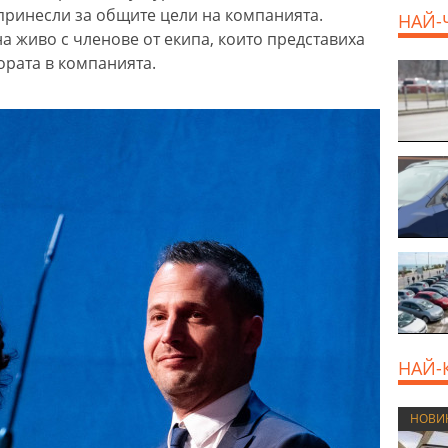
опринесли за общите цели на компанията.
НАЙ-
а живо с членове от екипа, които представиха
хората в компанията.
НАЙ-
НОВИ