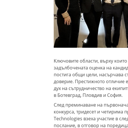
Kлючовите области, върху които 
задълбочената оценка на кандид
постига общи цели, насърчава с
доверие. Престижното отличие 
дух на сътрудничество на екипит
в Ботевград, Пловдив и София.
След преминаване на първонача
конкурса, тридесет и четирима п
Technologies взеха участие в сл
послание, в отговор на поредица