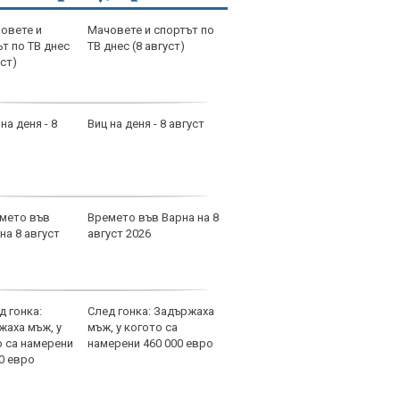
Мачовете и спортът по
дава
ТВ днес (8 август)
Двус
65 m
4, 5
Виц на деня - 8 август
прод
Софи
Мали
Времето във Варна на 8
дава
август 2026
апар
Софи
След гонка: Задържаха
прод
мъж, у когото са
m2 С
намерени 460 000 евро
2300