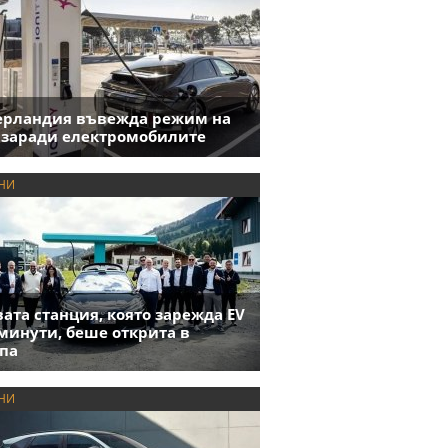
ерландия въвежда режим на
 заради електромобилите
НИ
ата станция, която зарежда EV
 минути, беше открита в
па
НИ