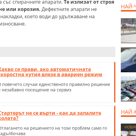
а със спирачните апарати.
Те излизат от строя
НАЙ-
не или корозия.
Дефектните апарати не
накладки, което води до удължаване на
износване.
Какво се прави, ако автоматичната
скоростна кутия влезе в авариен режим
В повечето случаи единственото правилно решение
е незабавно посещение на сервиз
НАЙ-
Стартерът не се върти - как да запалите
колата?
НОВИ
Отлагането на решението на този проблем само го
задълбочава