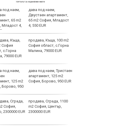
дава под наем,
Спор
Двустаен апартамент,
днес
65 m2 София, Младост
4, 550 EUR
продава, Къща, 100 m2
Мачо
София област, с.Горна
теле
Малина, 79000 EUR
авгу
дава под наем, Тристаен
Вела
апартамент, 125 m2
Левс
София, Борово, 950 EUR
наре
продава, Сграда, 1100
Коси
m2 София, Център,
взем
2300000 EUR