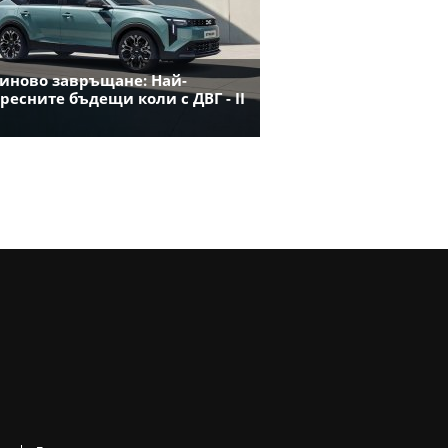
иново завръщане: Най-
ресните бъдещи коли с ДВГ - II