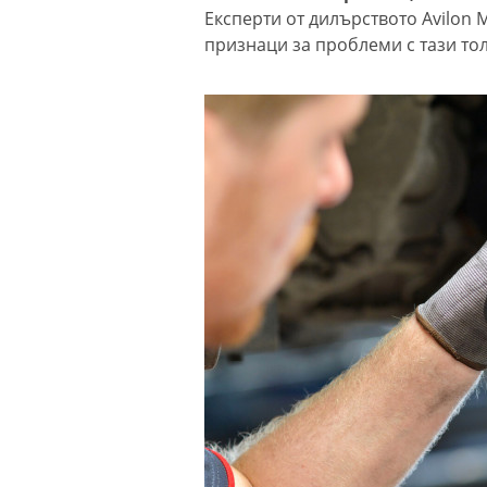
Експерти от дилърството Avilon 
признаци за проблеми с тази то