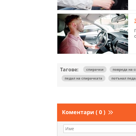
Тагове:
спирачки
повреда на 
педал на спирачката
потънал педа
Коментари ( 0 )