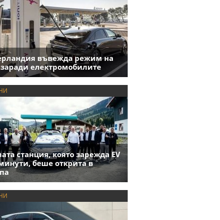
ерландия въвежда режим на
 заради електромобилите
НИ
ата станция, която зарежда EV
 минути, беше открита в
па
НИ