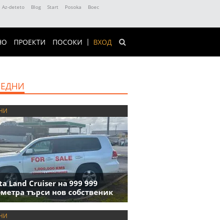
Az-deteto
Blog
Start
Posoka
Boec
НО
ПРОЕКТИ
ПОСОКИ
ВХОД
ЕДНИ
НИ
ta Land Cruiser на 999 999
метра търси нов собственик
НИ