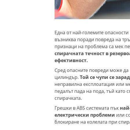
Една от най-големите опасности 
възниква поради повреда на тръ
признаци на проблема са мек пе
спирачната течност в резерв
ефективност.
Сред опасните повреди може да 
цилиндър.
Той се чупи се зар
неправилна експлоатация или ме
педалът пада на пода, тъй като 
спирачката.
Грешки в ABS системата пък
най
електрически проблеми
или со
блокиране на колелата при спира