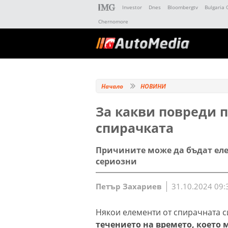
Investor
Dnes
Bloombergtv
Bulgaria 
Chernomore
Начало
НОВИНИ
За какви повреди 
спирачката
Причините може да бъдат еле
сериозни
Петър Захариев
31.10.2024 09:
Някои елементи от спирачната 
течението на времето, което 