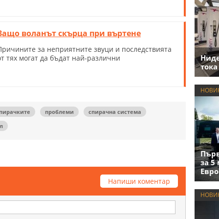
Защо воланът скърца при въртене
Причините за неприятните звуци и последствията
Нид
от тях могат да бъдат най-различни
тока
НОВИ
спирачките
проблеми
спирачна система
л
Първ
за 5
Евро
Напиши коментар
НОВИ