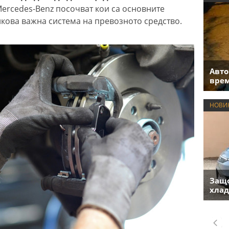
Mercedes-Benz посочват кои са основните
лкова важна система на превозното средство.
Авто
врем
НОВИ
Защо
хлад