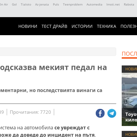
On Air
Gol
Tialoto
Az-jenata
Puls
Teenproblem
Automedia
Imoti.net
Rabota
НОВИНИ
ТЕСТ ДРАЙВ
ИСТОРИИ
ТЕХНИКА
ПОЛЕЗ
ПОСЛ
подсказва мекият педал на
НОВИ
ментарни, но последствията винаги са
39
Прочитания: 7720
Toyo
кило
система на автомобила
се увреждат с
може да доведе до инцидент на пътя
.
НОВИ