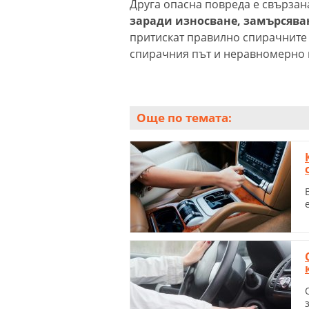
Друга опасна повреда е свързан
заради износване, замърсява
притискат правилно спирачните 
спирачния път и неравномерно 
Още по темата: