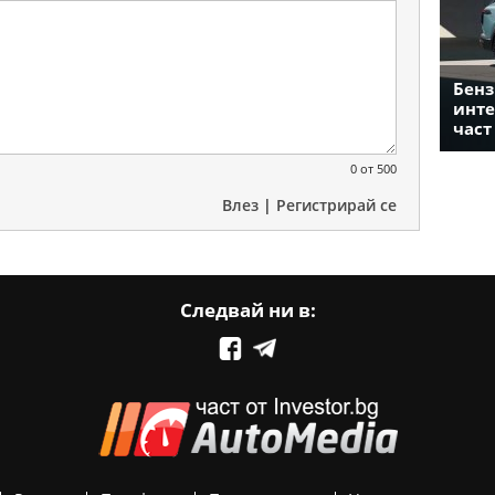
Бенз
инте
част
0
от 500
Влез
|
Регистрирай се
Следвай ни в: