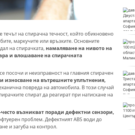
Двоен ръст на чревните
инфекции за седмица
във Варненско
е течът на спирачна течност, който обикновено
бите, маркучите или връзките. Основните
Вечерен крос ще се
дал на спирачката,
намаляване на нивото на
проведе тази събота в
Морската градина на
оара и влошаване на спирачната
Варна
се посочи и неизправност на главния спирачен
Тази събота: откриват
ловния сезон за пернат
ади износване на вътрешните уплътнения,
дивеч
ханична повреда на автомобила. В този случай
спирачките спират да реагират при натискане на
ФК Девня гостува на
Атлетик (Провадия) за
-често възникват поради дефектни сензори,
Аматьорската купа
фтуерен проблем. Дефектният ABS води до
не и загуба на контрол.