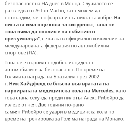
безопасност на FIA днес в Монца. Случилото се
разследва от Aston Martiп, като можем да
потвърдим, че шофьорът и пътникът са добре.
На
пистата има още кола за сигурност, така че
това няма да повлия е на събитието
през уикенда
“, се казва в официално изявление на
международната федерация по автомобилни
спортове (FIA).
Това не е първият подобен инцидент с
автомобилите за безопасност. По време на
Голямата награда на Бразилия през 2002
г.
Ник Хайдфелд се блъсна във вратата на
паркираната медицинска кола на Mercedes,
като
това стана секунда преди пилотът Алекс Рибейро да
излезе от нея. Две години по-рано
самият Рибейро се удари в медицинска кола по
време на тренировка за Голяма награда на Монако.