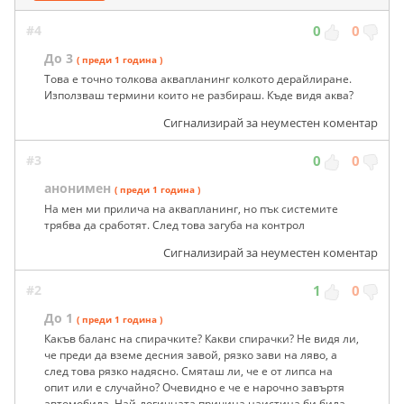
#4
0
0
До 3
( преди 1 година )
Това е точно толкова аквапланинг колкото дерайлиране.
Използваш термини които не разбираш. Къде видя аква?
Сигнализирай за неуместен коментар
#3
0
0
анонимен
( преди 1 година )
На мен ми прилича на аквапланинг, но пък системите
трябва да сработят. След това загуба на контрол
Сигнализирай за неуместен коментар
#2
1
0
До 1
( преди 1 година )
Какъв баланс на спирачките? Какви спирачки? Не видя ли,
че преди да вземе десния завой, рязко зави на ляво, а
след това рязко надясно. Смяташ ли, че е от липса на
опит или е случайно? Очевидно е че е нарочно завъртя
автомобила. Най-логичната причина наистина би била