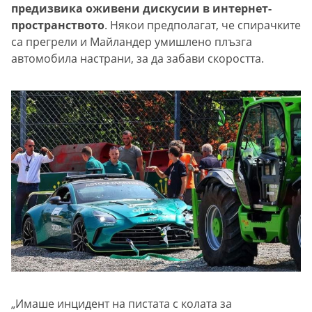
предизвика оживени дискусии в интернет-
пространството
. Някои предполагат, че спирачките
са прегрели и Майландер умишлено плъзга
автомобила настрани, за да забави скоростта.
„Имаше инцидент на пистата с колата за