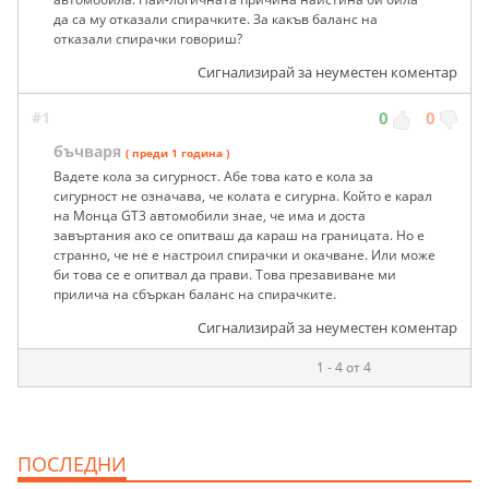
да са му отказали спирачките. За какъв баланс на
отказали спирачки говориш?
Сигнализирай за неуместен коментар
#1
0
0
бъчваря
( преди 1 година )
Вадете кола за сигурност. Абе това като е кола за
сигурност не означава, че колата е сигурна. Който е карал
на Монца GT3 автомобили знае, че има и доста
завъртания ако се опитваш да караш на границата. Но е
странно, че не е настроил спирачки и окачване. Или може
би това се е опитвал да прави. Това презавиване ми
прилича на сбъркан баланс на спирачките.
Сигнализирай за неуместен коментар
1 - 4 от 4
ПОСЛЕДНИ