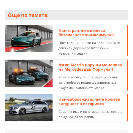
Още по темата:
Най-странните коли за
безопасност във Формула 1
През години начело на колоната са се
движили дори малолитражки и
невзрачни седани
Aston Martin наруши монопола
на Mercedes във Формула 1
Колата за сигурност и медицинският
автомобил за новия шампионат ще
бъдат на британската марка
Най-забележителните коли за
сигурност в историята
Сред тях има и една машина, за която е
по-добре да забравим