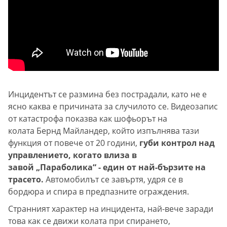
Инцидентът се размина без пострадали, като не е
ясно каква е причината за случилото се. Видеозапис
от катастрофа показва как шофьорът на
колата Бернд Майландер, който изпълнява тази
функция от повече от 20 години,
губи контрол над
управлението, когато влиза в
завой „Параболика“ - един от най-бързите на
трасето.
Автомобилът се завъртя, удря се в
бордюра и спира в предпазните ограждения.
Странният характер на инцидента, най-вече заради
това как се движи колата при спирането,