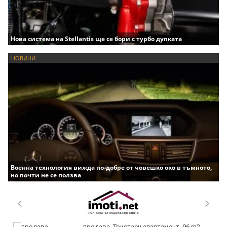
Нова система на Stellantis ще се бори с турбо дупката
НОВИНИ
Военна технология вижда по-добре от човешко око в тъмното,
но почти не се ползва
продава, Тристаен апартамент, 96 m2