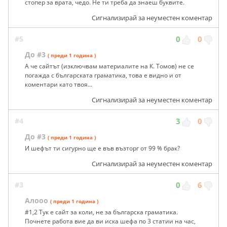
стопер за врата, чедо. Не ти треба да знаеш буквите.
Сигнализирай за неуместен коментар
#5
0
0
До #3
( преди 1 година )
А че сайтът (изключвам материалите на К. Томов) не се
погажда с българската граматика, това е видно и от
коментари като твоя...
Сигнализирай за неуместен коментар
#4
3
0
До #3
( преди 1 година )
И шефът ти сигурно ще е във възторг от 99 % брак?
Сигнализирай за неуместен коментар
#3
0
6
Алооо
( преди 1 година )
#1,2 Тук е сайт за коли, не за българска граматика.
Почнете работа вие да ви иска шефа по 3 статии на час,