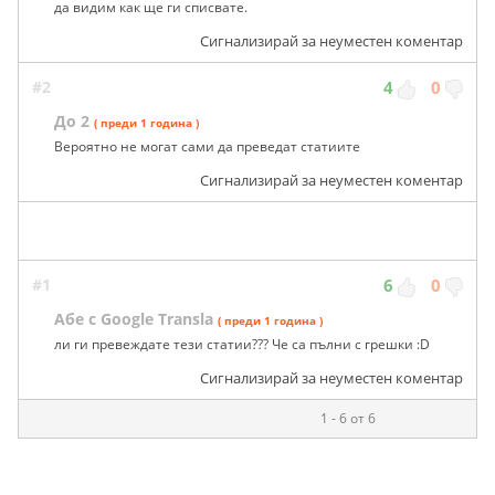
да видим как ще ги списвате.
Сигнализирай за неуместен коментар
#2
4
0
До 2
( преди 1 година )
Вероятно не могат сами да преведат статиите
Сигнализирай за неуместен коментар
#1
6
0
Абе с Google Transla
( преди 1 година )
ли ги превеждате тези статии??? Че са пълни с грешки :D
Сигнализирай за неуместен коментар
1 - 6 от 6