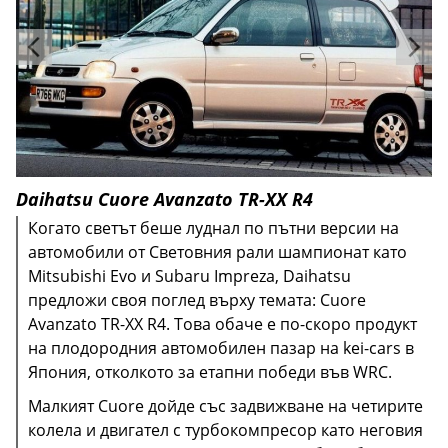
Daihatsu Cuore Avanzato TR-XX R4
Когато светът беше луднал по пътни версии на
автомобили от Световния рали шампионат като
Mitsubishi Evo и Subaru Impreza, Daihatsu
предложи своя поглед върху темата: Cuore
Avanzato TR-XX R4. Това обаче е по-скоро продукт
на плодородния автомобилен пазар на kei-cars в
Япония, отколкото за етапни победи във WRC.
В стандартна форма T5 беше с предно задвижване,
Малкият Cuore дойде със задвижване на четирите
Подобреното окачване за Ralliart осигури
Fabia vRS също се справяше пъргаво. Заедно с
Този вид мощност означаваше, че ускорението от
Volkswagen не стигна толкова далеч, че да
Седанът R36 можеше да ускори от 0 до 100 u; в час
предлагащ 220 к.с. И все пак, ускорение от 0-100 за
колела и двигател с турбокомпресор като неговия
прилично управление, но беше твърде малко Colt
И все пак Twingo беше повече от сбора на своите
това, Skoda беше удобна и пестелива на гориво.
0 до 100 км в час за 8,9 секунди, а максималната
Zafira VXR дойде с 2,0-литров турбо двигател с 237