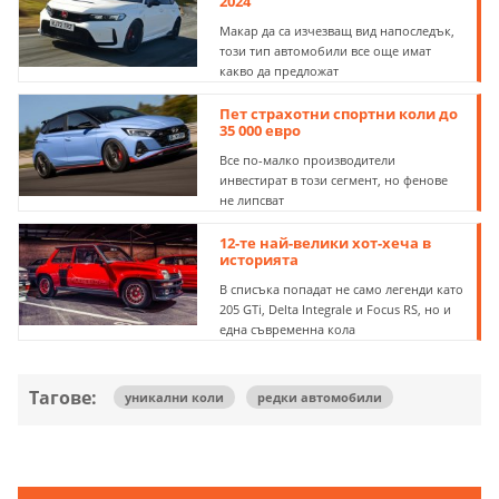
2024
Макар да са изчезващ вид напоследък,
този тип автомобили все още имат
какво да предложат
Пет страхотни спортни коли до
35 000 евро
Все по-малко производители
инвестират в този сегмент, но фенове
не липсват
12-те най-велики хот-хеча в
историята
В списъка попадат не само легенди като
205 GTi, Delta Integrale и Focus RS, но и
една съвременна кола
Тагове:
уникални коли
редки автомобили