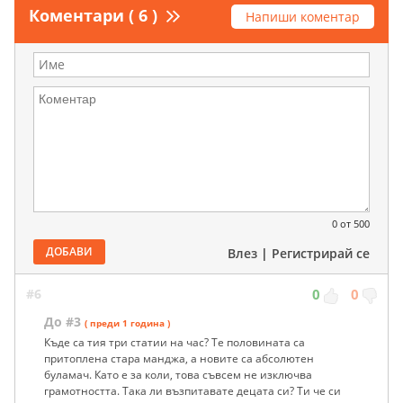
Коментари ( 6 )
Напиши коментар
0
от 500
ДОБАВИ
Влез
|
Регистрирай се
#6
0
0
До #3
( преди 1 година )
Къде са тия три статии на час? Те половината са
притоплена стара манджа, а новите са абсолютен
буламач. Като е за коли, това съвсем не изключва
грамотността. Така ли възпитавате децата си? Ти че си