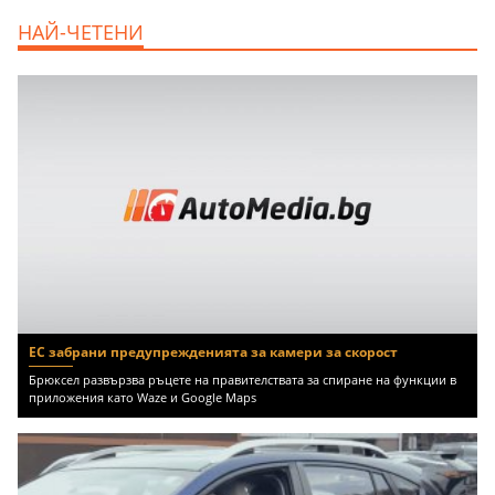
дава под наем, Двустаен апартамент, 70
НАЙ-ЧЕТЕНИ
m2 София, Манастирски Ливади, 800 EUR
ЕС забрани предупрежденията за камери за скорост
Брюксел развързва ръцете на правителствата за спиране на функции в
приложения като Waze и Google Maps