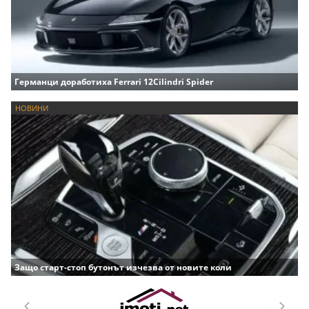
Германци доработиха Ferrari 12Cilindri Spider
НОВИНИ
Защо старт-стоп бутонът изчезва от новите коли