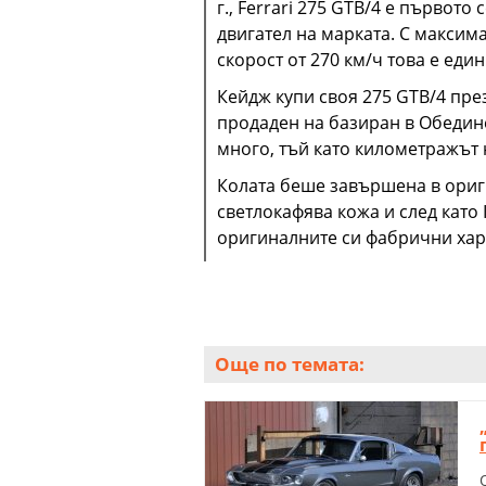
г., Ferrari 275 GTB/4 е първот
двигател на марката. С максим
скорост от 270 км/ч това е еди
Кейдж купи своя 275 GTB/4 през 
продаден на базиран в Обедине
много, тъй като километражът н
Колата беше завършена в ориги
светлокафява кожа и след като
оригиналните си фабрични хар
Още по темата: