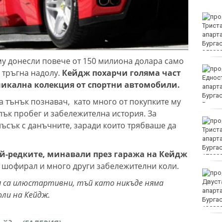
Убитият мъж на
Младежкия хълм в
Пловдив е от Кричим
 му донесли повече от 150 милиона долара само
Кола се преобърна по
у тръгна надолу.
Кейдж похарчи голяма част
таван на тротоар
уникална колекция от спортни автомобили.
а тънък познавач, като много от покупките му
лък пробег и забележителна история. За
Това са последните дни,
ъсък с данъчните, заради които трябваше да
в които цените ще се
изписват в лева и в
евро по закон
ай-редките, минавали през гаража на Кейдж
е шофирал и много други забележителни коли.
Хванаха за ден 29
ия са илюстартивни, тъй като никъде няма
шофьори с алкохол или
наркотици
ли на Кейдж.