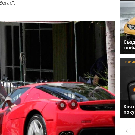
егас“.
Създ
глоб
НОВИ
Коя 
поку