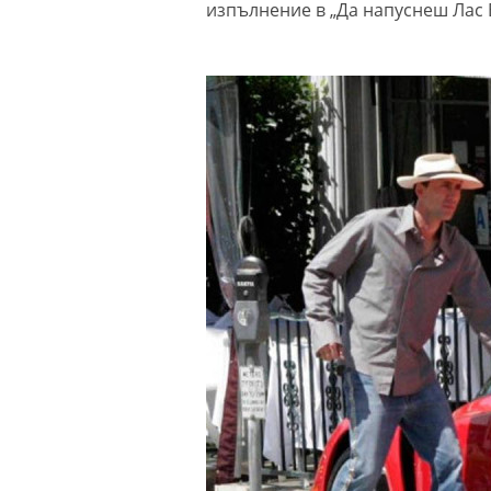
изпълнение в „Да напуснеш Лас В