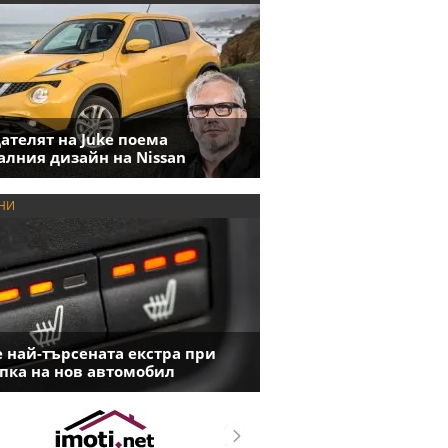
ателят на Juke поема
алния дизайн на Nissan
НИ
е най-търсената екстра при
пка на нов автомобил