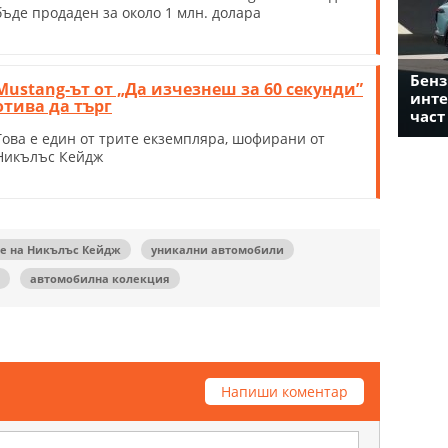
бъде продаден за около 1 млн. долара
Бенз
Mustang-ът от „Да изчезнеш за 60 секунди”
инте
отива да търг
част
Това е един от трите екземпляра, шофирани от
Никълъс Кейдж
е на Никълъс Кейдж
уникални автомобили
автомобилна колекция
Напиши коментар