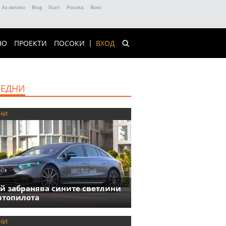
Az-deteto
Blog
Start
Posoka
Boec
НО
ПРОЕКТИ
ПОСОКИ
ВХОД
ЕДНИ
НИ
й забранява сините светлини
втопилота
НИ