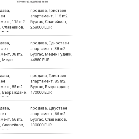
продава, Тристаен
Спор
апартамент, 115 m2
днес
Бургас, Славейков,
258000 EUR
продава, Едностаен
Мачо
апартамент, 38 m2
теле
Бургас, Меден Рудник,
авгу
44880 EUR
продава, Тристаен
ЦСКА
апартамент, 85 m2
ценн
Бургас, Възраждане,
Пана
170000 EUR
продава, Двустаен
Левс
апартамент, 66 m2
Евер
Бургас, Славейков,
130000 EUR