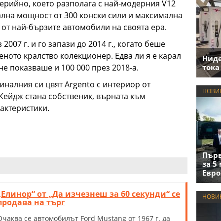
о серийно, което разполага с най-модерния V12
ална мощност от 300 конски сили и максимална
н от най-бързите автомобили на своята ера.
2007 г. и го запази до 2014 г., когато беше
ното кралство колекционер. Едва ли я е карал
Нид
тока
е показваше и 100 000 през 2018-а.
налния си цвят Argento с интериор от
НОВИ
 Кейдж стана собственик, върната към
актеристики.
Първ
за 5
Евро
„Елинор“ от „Да изчезнеш за 60 секунди“ се
НОВИ
продава на търг
Очаква се автомобилът Ford Mustang от 1967 г. да