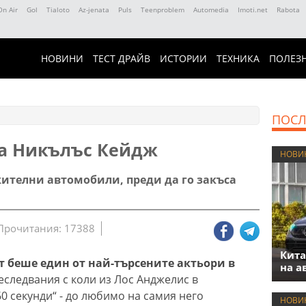
On Air
Gol
Tialoto
Az-jenata
Puls
Teenproblem
Automedia
Imoti.net
Rabota
НОВИНИ
ТЕСТ ДРАЙВ
ИСТОРИИ
ТЕХНИКА
ПОЛЕЗ
ПОСЛ
на Никълъс Кейдж
НОВИ
жителни автомобили, преди да го закъса
Прочитания: 17388
Кита
 беше един от най-търсените актьори в
на а
еследвания с коли из Лос Анджелис в
0 секунди“ - до любимо на самия него
НОВИ