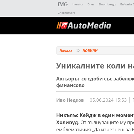
Investor
Dnes
Bloombergtv
Bulgaria 
Chernomore
Начало
НОВИНИ
Уникалните коли 
Актьорът се сдоби със забеле
финансово
Иво Недков
05.06.2024 15:53
Никълъс Кейдж в един момент
Холивуд
. От вълнуващите му пр
емблематичия „Да изчезнеш за 6