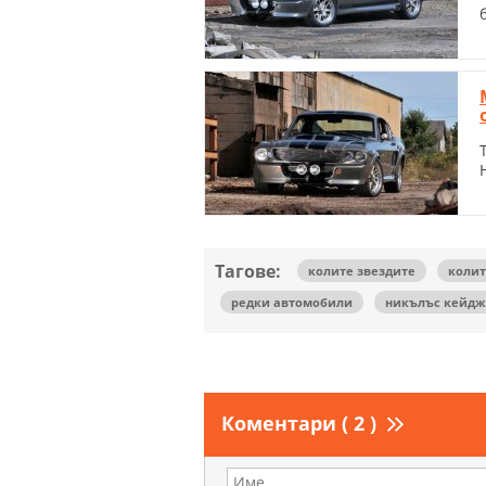
Тагове:
колите звездите
колит
редки автомобили
никълъс кейдж
Коментари ( 2 )