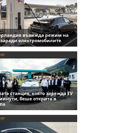
ерландия въвежда режим на
 заради електромобилите
НИ
ата станция, която зарежда EV
 минути, беше открита в
па
НИ