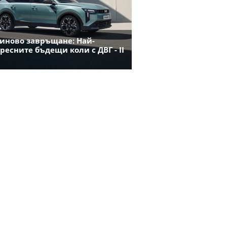
иново завръщане: Най-
ресните бъдещи коли с ДВГ - II