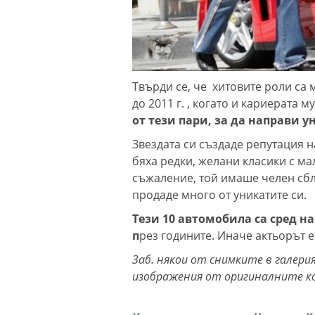
Твърди се, че хитовите роли са
до 2011 г. , когато и кариерата м
от тези пари, за да направи 
Звездата си създаде репутация н
бяха редки, желани класики с ма
съжаление, той имаше челен сбл
продаде много от уникатите си.
Тези 10 автомобила са сред н
п
рез годините. Иначе актьорът 
Заб. някои от снимките в галер
изображения от оригиналните ко