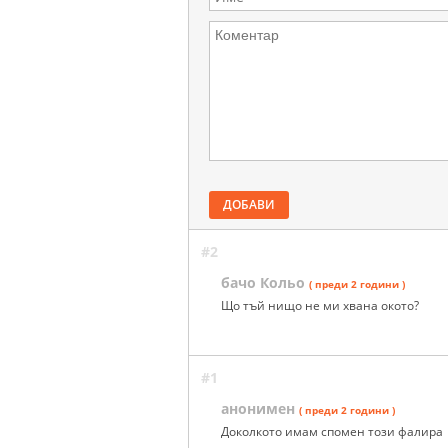
ДОБАВИ
#2
бачо Кольо
( преди 2 години )
Що тъй нищо не ми хвана окото?
#1
анонимен
( преди 2 години )
Доколкото имам спомен този фалира