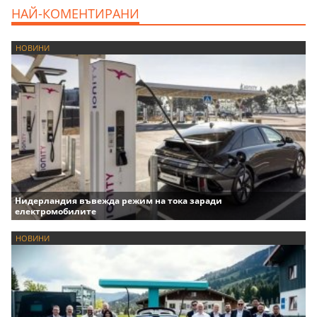
НАЙ-КОМЕНТИРАНИ
НОВИНИ
Нидерландия въвежда режим на тока заради
електромобилите
НОВИНИ