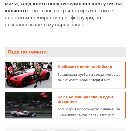
мача, след което получи сериозна контузия на
коляното
- скъсване на кръстна връзка. Той се
върна към тренировки през февруари, но
възстановяването му върви бавно.
Още по темата:
Любимите коли на Нeймар
Бразилската футболна звезда има също
така самолет, хеликоптери и яхта
Как Льо Ман разплака един
шампион
Хосе Мария Лопес участва в инцидента,
предрешил изхода на състезанието