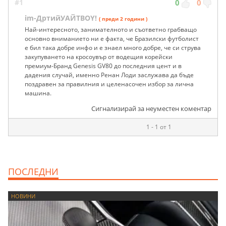
#1
0
0
im-ДртийУАЙТBOY!
( преди 2 години )
Най-интересното, занимателното и съответно грабващо
основно вниманието ни е факта, че Бразилски футболист
е бил така добре инфо и е знаел много добре, че си струва
закупуването на кросоувър от водещия корейски
премиум-Бранд Genesis GV80 до последния цент и в
дадения случай, именно Ренан Лоди заслужава да бъде
поздравен за правилния и целенасочен избор за лична
машина.
Сигнализирай за неуместен коментар
1 - 1 от 1
ПОСЛЕДНИ
НОВИНИ