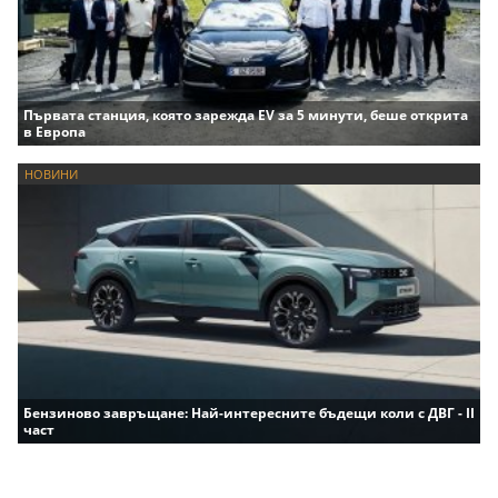
Първата станция, която зарежда EV за 5 минути, беше открита
в Европа
НОВИНИ
Бензиново завръщане: Най-интересните бъдещи коли с ДВГ - II
част