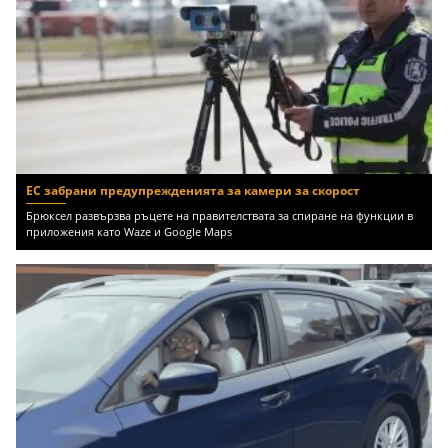
ЕС забрани предупрежденията за камери за скорост
Брюксел развързва ръцете на правителствата за спиране на функции в
приложения като Waze и Google Maps