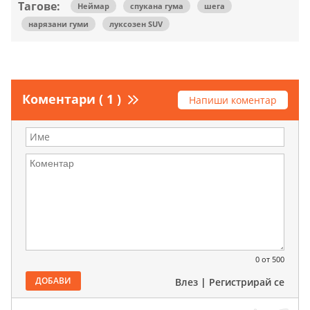
Тагове:
Неймар
спукана гума
шега
нарязани гуми
луксозен SUV
Коментари ( 1 )
Напиши коментар
0
от 500
ДОБАВИ
Влез
|
Регистрирай се