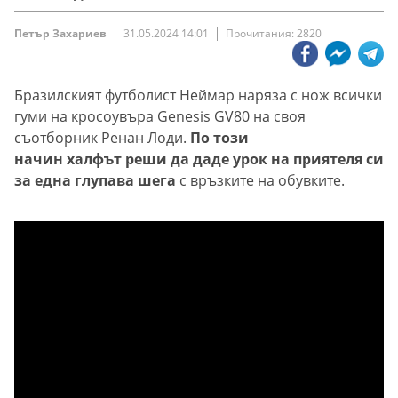
Петър Захариев
31.05.2024 14:01
Прочитания: 2820
Бразилският футболист Неймар наряза с нож всички
гуми на кросоувъра Genesis GV80 на своя
съотборник Ренан Лоди.
По този
начин халфът реши да даде урок на приятеля си
за една глупава шега
с връзките на обувките.