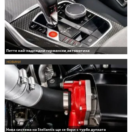
Петте най-надеждни германски автоматика
НОВИНИ
Нова система на Stellantis ще се бори с турбо дупката