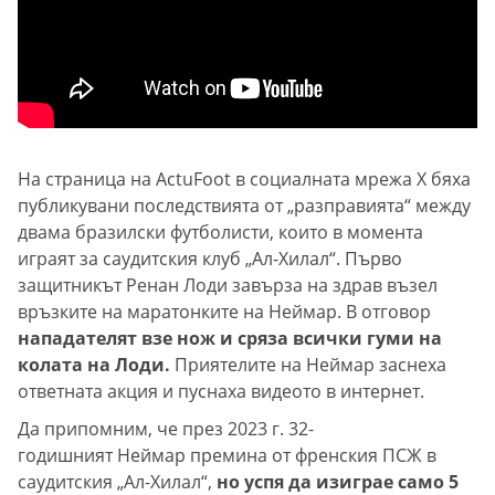
На страница на ActuFoot в социалната мрежа X бяха
публикувани последствията от „разправията“ между
двама бразилски футболисти, които в момента
играят за саудитския клуб „Ал-Хилал“. Първо
защитникът Ренан Лоди завърза на здрав възел
връзките на маратонките на Неймар. В отговор
нападателят взе нож и сряза всички гуми на
колата на Лоди.
Приятелите на Неймар заснеха
ответната акция и пуснаха видеото в интернет.
Да припомним, че през 2023 г. 32-
годишният Неймар премина от френския ПСЖ в
саудитския „Ал-Хилал“,
но успя да изиграе само 5