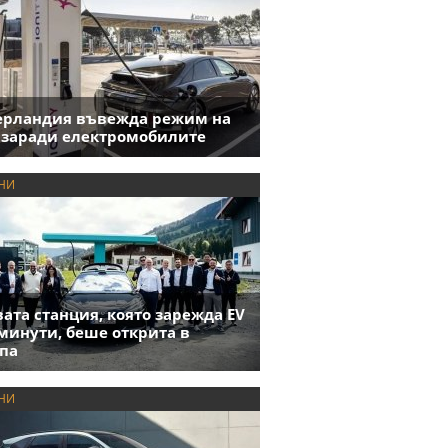
ерландия въвежда режим на
 заради електромобилите
НИ
ата станция, която зарежда EV
 минути, беше открита в
па
НИ