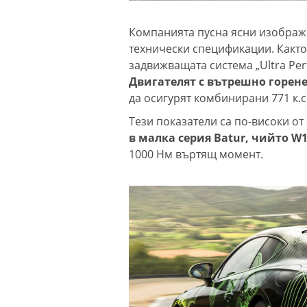
Компанията пусна ясни изображ
технически спецификации. Както
задвижващата система „Ultra Per
Двигателят с вътрешно горене
да осигурят комбинирани 771 к.с
Тези показатели са по-високи от
в малка серия Batur, чийто W1
1000 Нм въртящ момент.