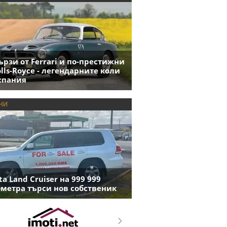
ързи от Ferrari и по-престижни
olls-Royce - легендарните коли
спания
НИ
ta Land Cruiser на 999 999
метра търси нов собственик