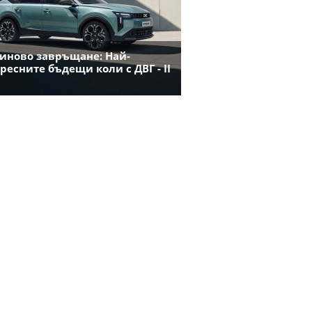
иново завръщане: Най-
ресните бъдещи коли с ДВГ - II