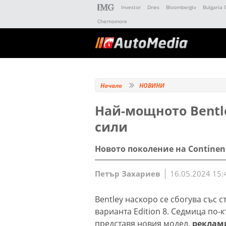
Investor
Dnes
Bloombergtv
Bulgaria 
Chernomore
Начало
НОВИНИ
Най-мощното Bentl
сили
Новото поколение на Continen
Петър Захариев
16.05.2024 15:
Bentley наскоро се сбогува със с
варианта Edition 8. Седмица по-
представя новия модел,
реклам