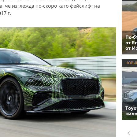
та, че изглежда по-скоро като фейслифт на
17 г.
По-б
от R
от И
НОВИ
Toyo
кило