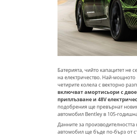
Батерията, чийто капацитет не с
на електричество. Най-мощното 
четирите колела с векторно ра
включват амортисьори с двое
приплъзване и 48V електриче
подобрения ще превърнат новия 
автомобил Bentley в 105-годишн
Данните за производителността 
автомобил ще бъде по-бърз от ст