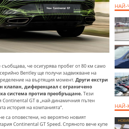
НАЙ-
е съобщава, че осигурява пробег от 80 км само
серийно Bentley ще получи задвижване на
зпределение на въртящия момент.
Други екстри
н клапан, диференциал с ограничено
ска система против преобръщане.
Тези
Continental GT в „най-динамичния пътен
НАЙ-
ата история на компанията“.
не са оповестени, но вероятно новият
НОВИ
ария Continental GT Speed. Спряното вече купе