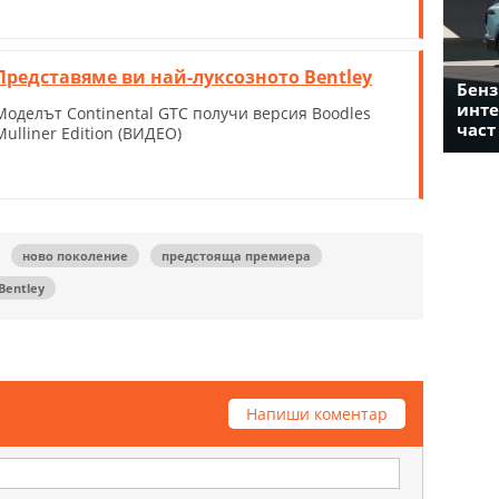
Представяме ви най-луксозното Bentley
Бенз
инте
Моделът Continental GTC получи версия Boodles
част
Mulliner Edition (ВИДЕО)
ново поколение
предстояща премиера
Bentley
Напиши коментар