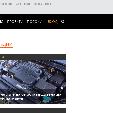
Az-deteto
Blog
Start
Posoka
Boec
НО
ПРОЕКТИ
ПОСОКИ
ВХОД
ЕДНИ
НИ
но ли е да се оставя дизела да
ти на място
И