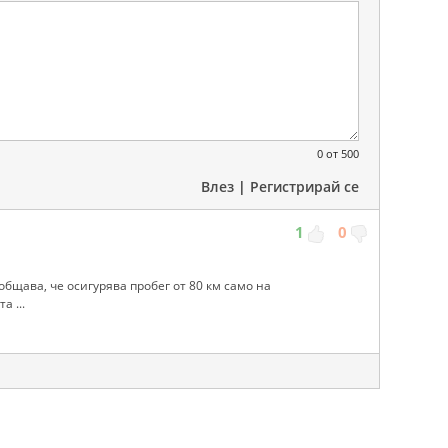
0
от 500
Влез
|
Регистрирай се
1
0
общава, че осигурява пробег от 80 км само на
а ...