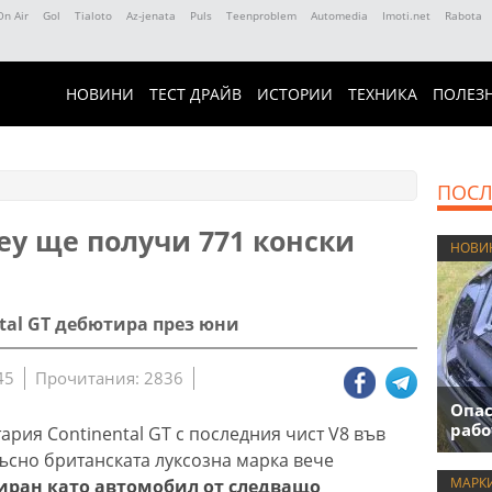
On Air
Gol
Tialoto
Az-jenata
Puls
Teenproblem
Automedia
Imoti.net
Rabota
НОВИНИ
ТЕСТ ДРАЙВ
ИСТОРИИ
ТЕХНИКА
ПОЛЕЗ
ПОСЛ
ey ще получи 771 конски
НОВИ
tal GT дебютира през юни
45
Прочитания: 2836
Опас
рабо
тария Continental GT с последния чист V8 във
късно британската луксозна марка вече
МАРК
иран като автомобил от следващо