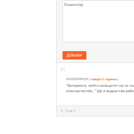
ДОБАВИ
#1
анонимен
( преди 2 години )
"Батерията, чийто капацитет не се съ
електричество. " Ще я видим тая работ
1 - 1 от 1