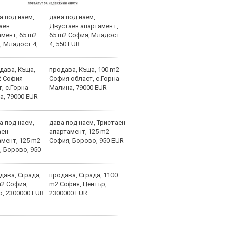
дава под наем,
Лека
Двустаен апартамент,
игра
65 m2 София, Младост
трев
4, 550 EUR
продава, Къща, 100 m2
Асен
София област, с.Горна
левс
Малина, 79000 EUR
дава под наем, Тристаен
Лаза
апартамент, 125 m2
тран
София, Борово, 950 EUR
продава, Сграда, 1100
Само
m2 София, Център,
оста
2300000 EUR
Янев