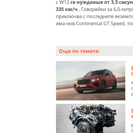
с W12
се нуждаеше от 3,5 секун
335 км/ч
.. Говорейки за 6,0-ли
приключва с последните екземпл
има нов Continental GT Speed, т
Още по темата: