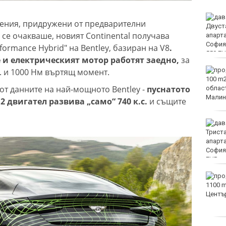
Варненката Тея
ения, придружени от предварителни
Николова: Ще покажа
 се очакваше, новият Continental получава
най-доброто на
европейското по
formance Hybrid" на Bentley, базиран на V8
.
плуване в Париж
 и електрическият мотор работят заедно,
за
Пьотр Нестеров е на
. и 1000 Нм въртящ момент.
полуфинал на турнира в
 от данните на най-мощното Bentley -
пуснатото
Пловдив
2 двигател развива „само“ 740 к.с.
и същите
От ПСС излязоха с
няколко препоръки към
туристите в планината
Оранжев код за опасни
жеги в 21 области днес