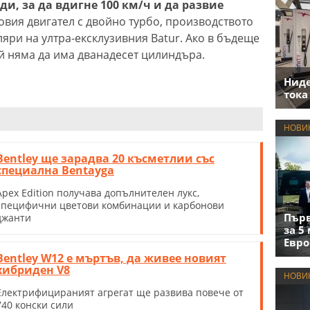
ди, за да вдигне 100 км/ч и да развие
тровия двигател с двойно турбо, производството
яри на ултра-ексклузивния Batur. Ако в бъдеще
ой няма да има дванадесет цилиндъра.
Нид
тока
НОВИ
Bentley ще зарадва 20 късметлии със
специална Bentayga
Apex Edition получава допълнителен лукс,
специфични цветови комбинации и карбонови
Първ
джанти
за 5
Евро
Bentley W12 е мъртъв, да живее новият
хибриден V8
НОВИ
Електрифицираният агрегат ще развива повече от
740 конски сили