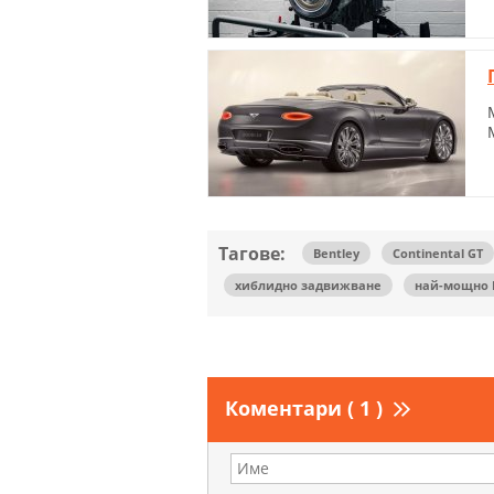
Тагове:
Bentley
Continental GT
хиблидно задвижване
най-мощно 
Коментари ( 1 )