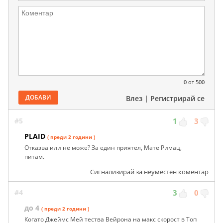
0
от 500
ДОБАВИ
Влез
|
Регистрирай се
#5
1
3
PLAID
( преди 2 години )
Отказва или не може? За един приятел, Мате Римац,
питам.
Сигнализирай за неуместен коментар
#4
3
0
до 4
( преди 2 години )
Когато Джеймс Мей тества Вейрона на макс скорост в Топ