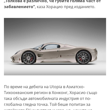
„
Толкова е различно, че губите голяма част от
забавлението“
, каза Хорацио пред изданието.
По време на дебюта на Utopia в Азиатско-
Тихоокеанския регион в Хонконг, Хорасио също
така обсъди автомобилната индустрия от по-
глобална гледна точка. Той беше попитан за