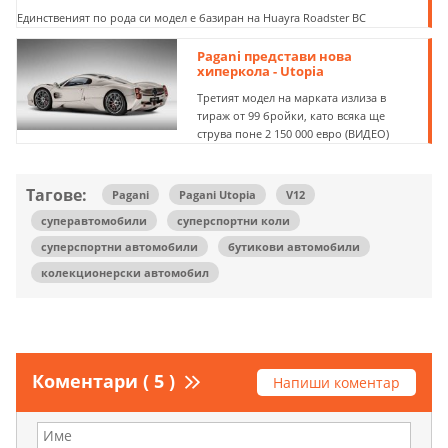
Единственият по рода си модел е базиран на Huayra Roadster BC
Pagani представи нова
хиперкола - Utopia
Третият модел на марката излиза в
тираж от 99 бройки, като всяка ще
струва поне 2 150 000 евро (ВИДЕО)
Тагове:
Pagani
Pagani Utopia
V12
суперавтомобили
суперспортни коли
суперспортни автомобили
бутикови автомобили
колекционерски автомобил
Коментари ( 5 )
Напиши коментар