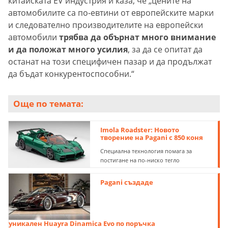
китайската EV индустрия и каза, че „цените на
автомобилите са по-евтини от европейските марки
и следователно производителите на европейски
автомобили
трябва да обърнат много внимание
и да положат много усилия
, за да се опитат да
останат на този специфичен пазар и да продължат
да бъдат конкурентоспособни.“
Още по темата:
Imola Roadster: Новото
творение на Pagani с 850 коня
Специална технология помага за
постигане на по-ниско тегло
Pagani създаде
уникален Huayra Dinamica Evo по поръчка