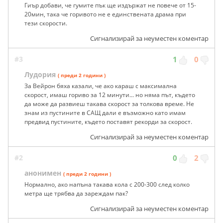
Гиър добави, че гумите пък ще издържат не повече от 15-
20мин, така че горивото не е единствената драма при
тези скорости.
Сигнализирай за неуместен коментар
#3
1
0
Лудория
( преди 2 години )
За Вейрон бяха казали, че ако караш с максимална
скорост, имаш гориво за 12 минути... но няма път, където
да може да развиеш такава скорост за толкова време. Не
знам из пустините в САЩ дали е възможно като имам
предвид пустините, където поставят рекорди за скорост.
Сигнализирай за неуместен коментар
#2
0
2
анонимен
( преди 2 години )
Нормално, ако напъна такава кола с 200-300 след колко
метра ще трябва да зареждам пак?
Сигнализирай за неуместен коментар