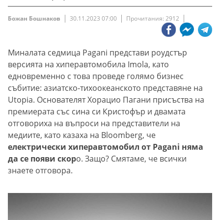
Божан Бошнаков
30.11.2023 07:00
Прочитания: 2912
Миналата седмица Pagani представи роудстър
версията на хиперавтомобила Imola, като
едновременно с това проведе голямо бизнес
събитие: азиатско-тихоокеанското представяне на
Utopia. Основателят Хорацио Пагани присъства на
премиерата със сина си Кристофър и двамата
отговориха на въпроси на представители на
медиите, като казаха на Bloomberg, че
електрически хиперавтомобил от Pagani няма
да се появи скор
о. Защо? Смятаме, че всички
знаете отговора.