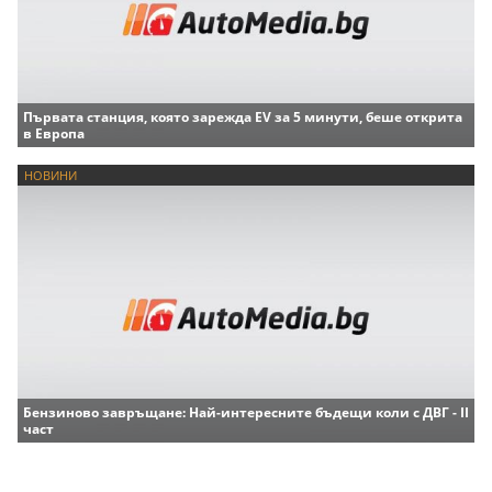
Първата станция, която зарежда EV за 5 минути, беше открита
в Европа
НОВИНИ
Бензиново завръщане: Най-интересните бъдещи коли с ДВГ - II
част