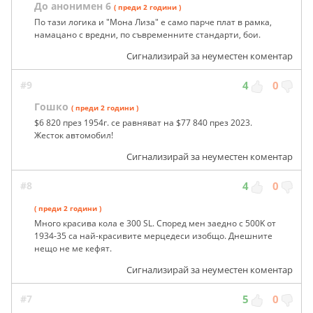
До анонимен 6
( преди 2 години )
По тази логика и "Мона Лиза" е само парче плат в рамка,
намацано с вредни, по съвременните стандарти, бои.
Сигнализирай за неуместен коментар
#9
4
0
Гошко
( преди 2 години )
$6 820 през 1954г. се равняват на $77 840 през 2023.
Жесток автомобил!
Сигнализирай за неуместен коментар
#8
4
0
( преди 2 години )
Много красива кола е 300 SL. Според мен заедно с 500K от
1934-35 са най-красивите мерцедеси изобщо. Днешните
нещо не ме кефят.
Сигнализирай за неуместен коментар
#7
5
0