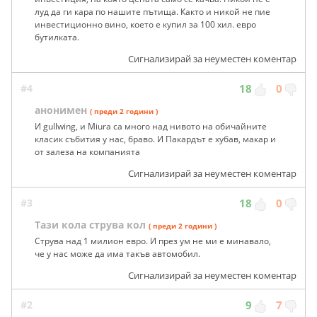
луд да ги кара по нашите пътища. Както и никой не пие
инвестиционно вино, което е купил за 100 хил. евро
бутилката.
Сигнализирай за неуместен коментар
#4
18
0
анонимен
( преди 2 години )
И gullwing, и Miura са много над нивото на обичайните
класик събития у нас, браво. И Пакардът е хубав, макар и
от залеза на компанията
Сигнализирай за неуместен коментар
#3
18
0
Тази кола струва кол
( преди 2 години )
Струва над 1 милион евро. И през ум не ми е минавало,
че у нас може да има такъв автомобил.
Сигнализирай за неуместен коментар
#2
9
7