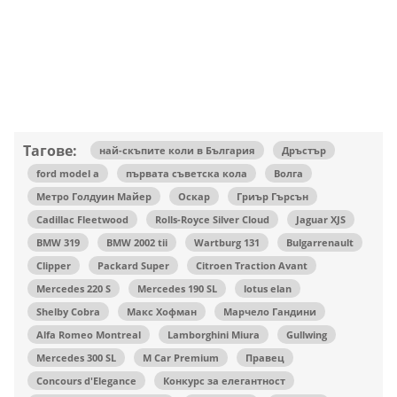
Тагове:
най-скъпите коли в България
Дръстър
ford model a
първата съветска кола
Волга
Метро Голдуин Майер
Оскар
Гриър Гърсън
Cadillac Fleetwood
Rolls-Royce Silver Cloud
Jaguar XJS
BMW 319
BMW 2002 tii
Wartburg 131
Bulgarrenault
Clipper
Packard Super
Citroen Traction Avant
Mercedes 220 S
Mercedes 190 SL
lotus elan
Shelby Cobra
Макс Хофман
Марчело Гандини
Alfa Romeo Montreal
Lamborghini Miura
Gullwing
Mercedes 300 SL
M Car Premium
Правец
Concours d'Elegance
Конкурс за елегантност