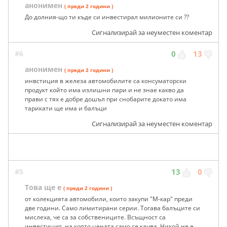
анонимен
( преди 2 години )
До долния-що ти къде си инвестирал милионите си ??
Сигнализирай за неуместен коментар
#6
0
13
анонимен
( преди 2 години )
инвстиция в железа автомобилите са консуматорски
продукт който има излишни пари и не знае какво да
прави с тях е добре дошъл при снобарите докато има
тарикати ще има и балъци
Сигнализирай за неуместен коментар
#5
13
0
Това ще е
( преди 2 години )
от колекцията автомобили, които закупи "М-кар" преди
две години. Само лимитирани серии. Тогава балъците си
мислеха, че са за собствениците. Всъщност са
инвестиция, на която цената само се качва. Никой не е