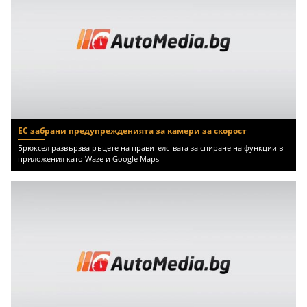
ЕС забрани предупрежденията за камери за скорост
Брюксел развързва ръцете на правителствата за спиране на функции в
приложения като Waze и Google Maps