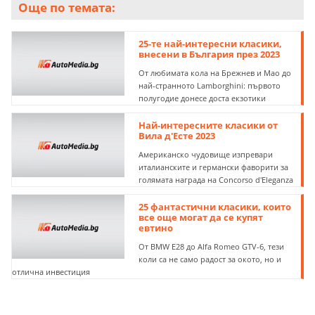
Още по темата:
25-те най-интересни класики,
внесени в България през 2023
От любимата кола на Брежнев и Мао до
най-странното Lamborghini: първото
полугодие донесе доста екзотики
Най-интересните класики от
Вила д'Eсте 2023
Американско чудовище изпревари
италианските и германски фаворити за
голямата награда на Concorso d'Eleganza
25 фантастични класики, които
все още могат да се купят
евтино
От BMW E28 до Alfa Romeo GTV-6, тези
коли са не само радост за окото, но и
отлична инвестиция