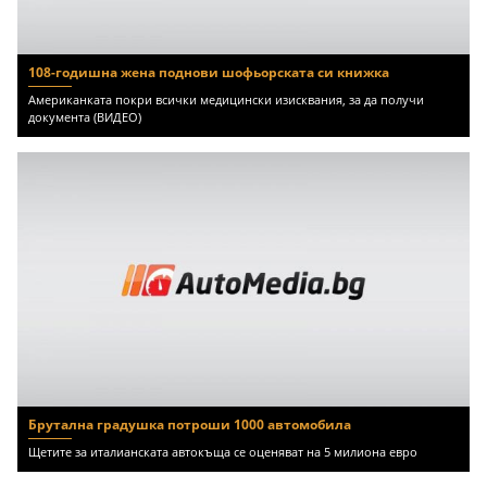
108-годишна жена поднови шофьорската си книжка
Американката покри всички медицински изисквания, за да получи
документа (ВИДЕО)
Брутална градушка потроши 1000 автомобила
Щетите за италианската автокъща се оценяват на 5 милиона евро