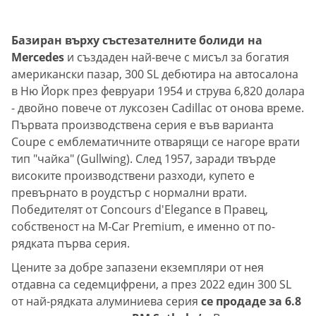
Базиран върху състезателните болиди на
Mercedes
и създаден най-вече с мисъл за богатия
американски пазар, 300 SL дебютира на автосалона
в Ню Йорк през февруари 1954 и струва 6,820 долара
- двойно повече от луксозен Cadillac от онова време.
Първата производствена серия е във варианта
Coupe с емблематичните отварящи се нагоре врати
тип "чайка" (Gullwing). След 1957, заради твърде
високите производствени разходи, купето е
превърнато в роудстър с нормални врати.
Победителят от Concours d'Elegance в Правец,
собственост на M-Car Premium, е именно от по-
рядката първа серия.
Цените за добре запазени екземпляри от нея
отдавна са седемцифрени, а през 2022 един 300 SL
от най-рядката алуминиева серия
се продаде за 6.8