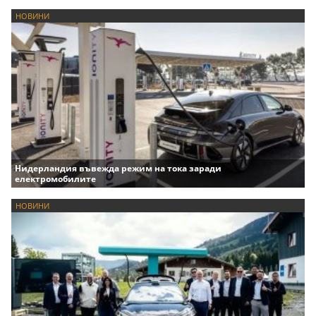
НОВИНИ
Нидерландия въвежда режим на тока заради
електромобилите
НОВИНИ