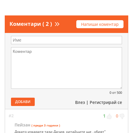
Коментари ( 2 )
Напиши коментар
0
от 500
ДОБАВИ
Влез
|
Регистрирай се
#2
1
0
Пейзан
( преди 3 години )
Докато изкарате тази Дачия, китайците ще ,,убият"