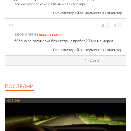
всичко европейско с евтини електрокари.
Сигнализирай за неуместен коментар
#1
8
4
анонимен
( преди 3 години )
60бона за сапунерка без екстри с пробег 200км не мерси
Сигнализирай за неуместен коментар
1 - 2 от 2
ПОСЛЕДНИ
НОВИНИ