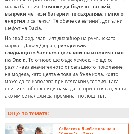
малка батерия.
Тя може да бъде от натрий,
въпреки че тези батерии не съхраняват много
енергия
и са тежки. Те обаче са евтини“, допълни
шефът на Dacia.
На свой ред, главният дизайнер на румънската
марка – Давид Дюран,
разкри как
следващото Sandero ще се впише в новия стил
на Dacia
. То отново ще бъде хечбек, но ще се
различава значителното от сегашното поколение
на модела, като целта е това да бъде кола, която
може да се използва при всякакви условия. Така
нейните собственици няма да се притесняват, дори
ако им се наложи да преминат по лош път.
Още по темата:
Себастиян Льоб се връща в
"Дакар" с... Dacia