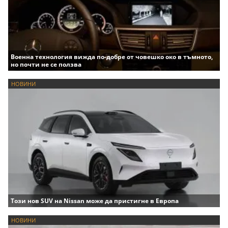
Военна технология вижда по-добре от човешко око в тъмното,
но почти не се ползва
НОВИНИ
Този нов SUV на Nissan може да пристигне в Европа
НОВИНИ