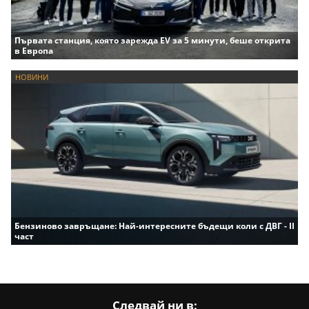
Първата станция, която зарежда EV за 5 минути, беше открита
в Европа
НОВИНИ
Бензиново завръщане: Най-интересните бъдещи коли с ДВГ - II
част
Следвай ни в: