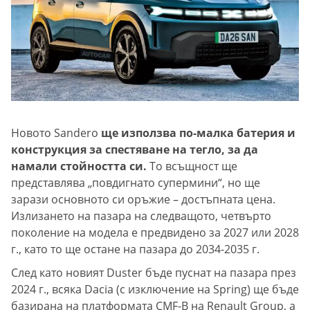
Новото Sandero
ще използва по-малка батерия и
конструкция за спестяване на тегло, за да
намали стойността си.
То всъщност ще
представлява „повдигнато супермини“, но ще
зарази основното си оръжие – достъпната цена.
Излизането на пазара на следващото, четвърто
поколение на модела е предвидено за 2027 или 2028
г., като то ще остане на пазара до 2034-2035 г.
След като новият Duster бъде пуснат на пазара през
2024 г., всяка Dacia (с изключение на Spring) ще бъде
базирана на платформата CMF-B на Renault Group, а