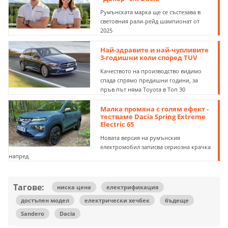
Румънската марка ще се състезава в
световния рали-рейд шампионат от
2025
Най-здравите и най-чупливите
3-годишни коли според TUV
Качеството на производство видимо
спада спрямо предишни години, за
пръв път няма Toyota в Топ 30
Малка промяна с голям ефект -
тестваме Dacia Spring Extreme
Electric 65
Новата версия на румънския
електромобил записва сериозна крачка
напред
Тагове:
ниска цена
електрификация
достъпен модел
електрически хечбек
бъдеще
Sandero
Dacia