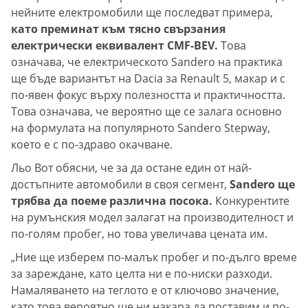
нейните електромобили ще последват примера,
като преминат към тясно свързания
електрически еквивалент CMF-BEV.
Това
означава, че електрическото Sandero на практика
ще бъде вариантът на Dacia за Renault 5, макар и с
по-явен фокус върху полезността и практичността.
Това означава, че вероятно ще се залага основно
на формулата на популярното Sandero Stepway,
което е с по-здраво окачване.
Льо Вот обясни, че за да остане един от най-
достъпните автомобили в своя сегмент,
Sandero ще
трябва да поеме различна посока.
Конкурентите
на румънския модел залагат на производителност и
по-голям пробег, но това увеличава цената им.
„Ние ще изберем по-малък пробег и по-дълго време
за зареждане, като целта ни е по-ниски разходи.
Намаляването на теглото е от ключово значение,
като това вероятно ще ни накара да поставим и по-