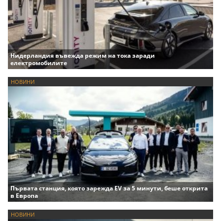
Нидерландия въвежда режим на тока заради
електромобилите
НОВИНИ
Първата станция, която зарежда EV за 5 минути, беше открита
в Европа
НОВИНИ