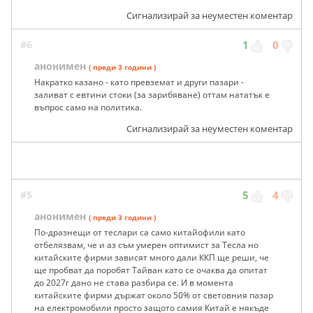
Сигнализирай за неуместен коментар
#6
1
0
анонимен
( преди 3 години )
Накратко казано - като превземат и други пазари -
заливат с евтини стоки (за зарибяване) оттам нататък е
въпрос само на политика.
Сигнализирай за неуместен коментар
#5
5
4
анонимен
( преди 3 години )
По-дразнещи от теслари са само китайофили като
отбелязвам, че и аз съм умерен оптимист за Тесла но
китайските фирми зависят много дали ККП ще реши, че
ще пробват да поробят Тайван като се очаква да опитат
до 2027г дано не става разбира се. И в момента
китайските фирми държат около 50% от световния пазар
на електромобили просто защото самия Китай е някъде