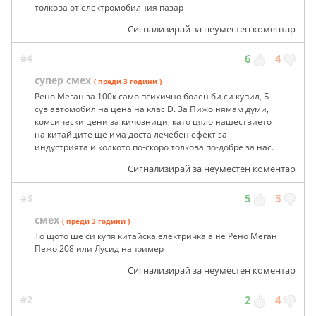
толкова от електромобилния пазар
Сигнализирай за неуместен коментар
#4
6
4
супер смех
( преди 3 години )
Рено Меган за 100к само психично болен би си купил, Б
сув автомобил на цена на клас D. За Пижо нямам думи,
комсически цени за кичозници, като цяло нашествието
на китайците ще има доста лечебен ефект за
индустрията и колкото по-скоро толкова по-добре за нас.
Сигнализирай за неуместен коментар
#3
5
3
смех
( преди 3 години )
То щото ше си купя китайска електричка а не Рено Меган
Пежо 208 или Лусид например
Сигнализирай за неуместен коментар
#2
2
4