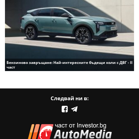
Бензиново завръщане: Най-интересните бъдещи коли с ДВГ - II
част
Следвай ни в: