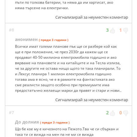
пъти по толкова батерии, та няма да им хартисат, ако
няма търсене на електрички.
Сигнализирай за неуместен коментар
#8
3
1
анонимен
( преди 3 години )
Всички имат големи планове пък ще се разбере кой как
ще е при положение, че през 2030г да кажем ще се
продават 40-50 милиона електромобила годишно и ако
вярваме на плановете и на китайците и на Тесла излиза,
че за другите не остава нищо щото те така планирали. То
и Лексус планира 1 милион електромобила годишно
тогава ама е ясно, че е в рамките на фантастиката ако
сме реалисти защото особено при премиумите има
предостатъчно желаещи марки да правят и стари и нови..
Сигнализирай за неуместен коментар
#7
2
0
До долния
( преди 3 години )
Що бе кое му е кичозното на Пежото.Тва че си сбъркан и
така ти се вижда на мен па не ми се вижда