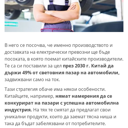
В него се посочва, че именно производството и
доставката на електрически превозни ще бъде
посоката, в която поемат китайските производители.
Те са си поставили за цел
през 2030 г. Китай да
държи 49% от световния пазар на автомобили,
задвижвани само на ток.
Тази стратегия обаче има някои особености.
Китайците, например,
нямат намерения да се
конкурират на пазари с успешна автомобилна
индустрия.
На тях те смятат да предлагат свои
уникални продукти, които да заемат тясна ниша и
така да бъдат забелязвани от потребителите.