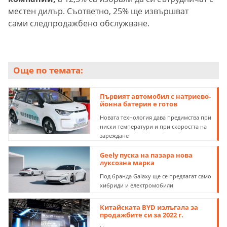
местен дилър. Съответно, 25% ще извършват
сами следпродажбено обслужване.
Още по темата:
Първият автомобил с натриево-
йонна батерия е готов
Новата технология дава предимства при
ниски температури и при скоростта на
зареждане
Geely пуска на пазара нова
луксозна марка
Под бранда Galaxy ще се предлагат само
хибриди и електромобили
Китайската BYD излъгала за
продажбите си за 2022 г.