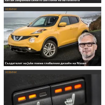
Китай забранява сините светлини на автопилота
НОВИНИ
Създателят на Juke поема глобалния дизайн на Nissan
НОВИНИ