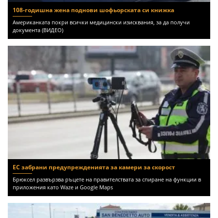
108-годишна жена поднови шофьорската си книжка
Американката покри всички медицински изисквания, за да получи
документа (ВИДЕО)
ЕС забрани предупрежденията за камери за скорост
Брюксел развързва ръцете на правителствата за спиране на функции в
приложения като Waze и Google Maps