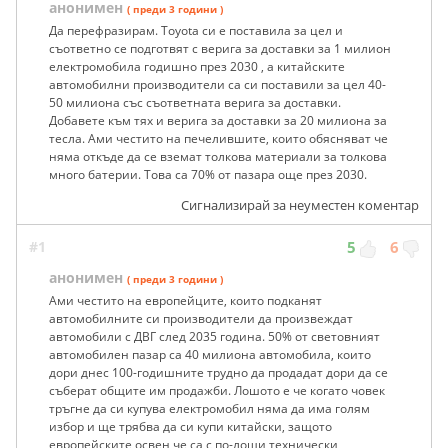
анонимен
( преди 3 години )
Да перефразирам. Toyota си е поставила за цел и
съответно се подготвят с верига за доставки за 1 милион
електромобила годишно през 2030 , а китайските
автомобилни производители са си поставили за цел 40-
50 милиона със съответната верига за доставки.
Добавете към тях и верига за доставки за 20 милиона за
тесла. Ами честито на печелившите, които обясняват че
няма откъде да се вземат толкова материали за толкова
много батерии. Това са 70% от пазара още през 2030.
Сигнализирай за неуместен коментар
#1
5
6
анонимен
( преди 3 години )
Ами честито на европейците, които подканят
автомобилните си производители да произвеждат
автомобили с ДВГ след 2035 година. 50% от световният
автомобилен пазар са 40 милиона автомобила, които
дори днес 100-годишните трудно да продадат дори да се
съберат общите им продажби. Лошото е че когато човек
тръгне да си купува електромобил няма да има голям
избор и ще трябва да си купи китайски, защото
европейските освен че са с по-лоши технически