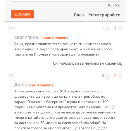
0
от 500
ДОБАВИ
Влез
|
Регистрирай се
#10
1
1
Хвалипръц
( преди 3 години )
Ха-ха, празноглавите тесла фенчета си изживяват като
ясновидци.. А фуулс-селф драйвинга и милионите робо-
таксита на Илонката коя година да ги очакваме?
Сигнализирай за неуместен коментар
#9
3
2
До 8
( преди 3 години )
А при положение че през 2030 година повечето от
шофьорите ще търсят да си купят електромобил, но
заради "кризата с батериите" toyota и останалите 100-
годишни не могат да им предложат, какъв мислиш че ще
е изборът и защо мислиш че няма да се купува най-много
тесла и китайци, които още от сега са предвидили верига
за доставки за 60 милиона електромобила общо? На
практика тогава за енергетиката ще трябват още два