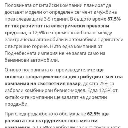
Половината от китайски компании планират да
доставят модели от определен сегмент в чужбина
през следващите 3-5 години. В същото време
87,5%
от тях разчитат на електрически превозни
средства,
а 12,5% се стремят към баланс между
електрически автомобили и автомобили с двигатели
с вътрешно горене. Нито една компания от
Поднебесната империя не не залага само на
бензинови автомобили.
Отново половината от производителите
ще
сключат споразумение за дистрибуция с местна
компания на съответния пазар,
докато 25% са
избрали комбиниран бизнес-модел. Едва 12,5% от
китайските компании ще залагат на директни
продажби.
При следпродажбеното обслужване
62,5% ще
разчитат на сътрудничество с местни
компании,
а 12,5% са избрали да си сътрудничат с