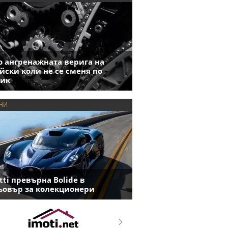
 ангренажната верига на
йски коли не се сменя по
фик
НИ
tti превърна Bolide в
овър за колекционери