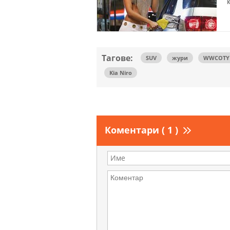
Тагове:
SUV
жури
WWCOTY
Kia Niro
Коментари ( 1 )