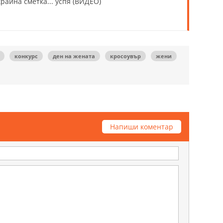
крайна сметка... успя (ВИДЕО)
конкурс
ден на жената
кросоувър
жени
Напиши коментар