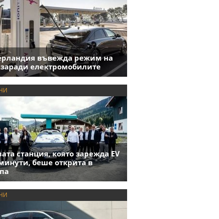
ерландия въвежда режим на
 заради електромобилите
НИ
ата станция, която зарежда EV
 минути, беше открита в
па
НИ