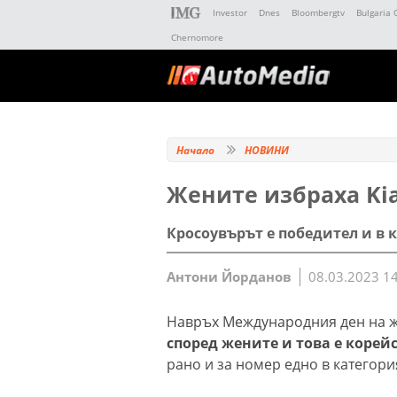
Investor
Dnes
Bloombergtv
Bulgaria 
Chernomore
Начало
НОВИНИ
Жените избраха Kia 
Кросоувърът е победител и в 
Антони Йорданов
08.03.2023 1
Навръх Международния ден на ж
според жените и това е корейс
рано и за номер едно в категори