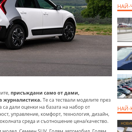
продава, Къща, 370 m2
НАЙ-
София област, гр.
Костинброд, 358000 EUR
ните,
присъждани само от дами,
а журналистика.
Те са тествали моделите през
а са дали оценки на базата на набор от
НАЙ-
ост, управление, комфорт, технология, дизайн,
 околната среда и съотношение цена/качество.
НОВИ
ки модел, Семеен SUV, Голям автомобил, Голям