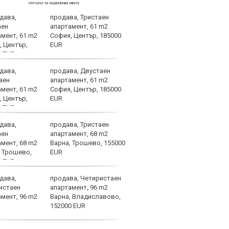
Симеон Наковски преди
SENSHI 33: Няма слаби
бойци, ще заложа на
всичко!
Саръбоюков: Нямам
никакъв резултат в
главата си
Кой ще вкарва с глава?
Атлетико продава
Сьорлот
Левски без петима
контузени срещу Локо
днес