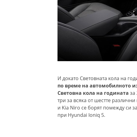
И докато Световната кола на год
по време на автомобилното и
Световна кола на годината
за 
три за всяка от шестте различни 
и Kia Niro се борят помежду си з
при Hyundai Ioniq 5.