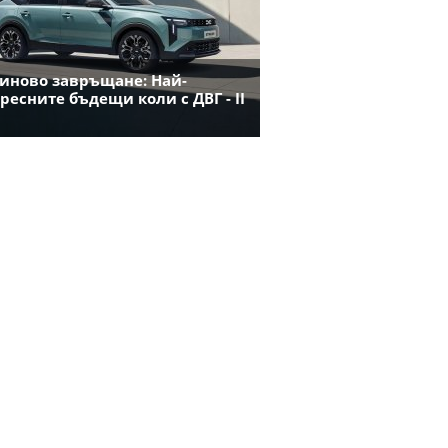
иново завръщане: Най-
ресните бъдещи коли с ДВГ - II