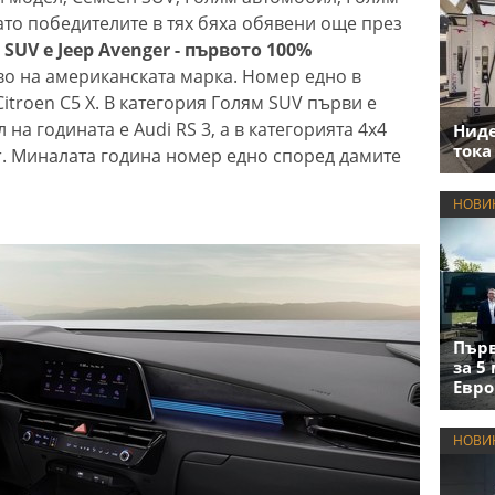
ато победителите в тях бяха обявени още през
SUV е Jeep Avenger - първото 100%
во на американската марка. Номер едно в
itroen C5 X. В категория Голям SUV първи е
 на годината е Audi RS 3, а в категорията 4х4
Нид
тока
r. Миналата година номер едно според дамите
НОВИ
Първ
за 5
Евро
НОВИ