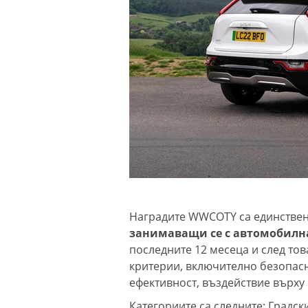
Наградите WWCOTY са единстве
занимаващи се с автомобилн
последните 12 месеца и след тов
критерии, включително безопасн
ефективност, въздействие върху
Категориите са следните: Градс