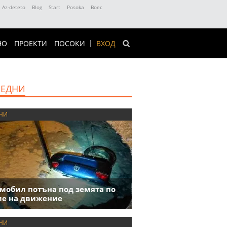
Az-deteto
Blog
Start
Posoka
Boec
НО
ПРОЕКТИ
ПОСОКИ
ВХОД
ЕДНИ
НИ
мобил потъна под земята по
е на движение
НИ