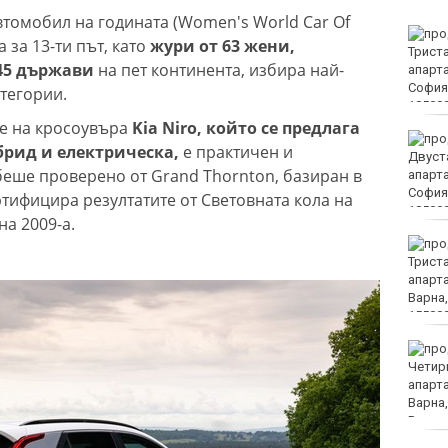
втомобил на годината (Women's World Car Of
 не се
продава, Тристаен
 за 13-ти път, като
жури от 63 жени,
газ в
апартамент, 61 m2
45 държави
на пет континента, избира най-
София, Център, 185000
EUR
атегории.
е на кросоувъра
Kia Niro, който се предлага
еста
продава, Двустаен
брид и електрическа,
е практичен и
ежи за
апартамент, 61 m2
беше проверено от Grand Thornton, базиран в
Пловдив
София, Център, 185000
EUR
ртифицира резултатите от Световната кола на
на 2009-а.
ъв
продава, Тристаен
Х зове:
апартамент, 68 m2
Не
Варна, Трошево, 155000
EUR
150 тона
продава, Четиристаен
и държави
апартамент, 96 m2
Варна, Владиславово,
152000 EUR