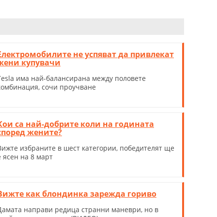
Електромобилите не успяват да привлекат
жени купувачи
Tesla има най-балансирана между половете
комбинация, сочи проучване
Кои са най-добрите коли на годината
според жените?
Вижте избраните в шест категории, победителят ще
е ясен на 8 март
Вижте как блондинка зарежда гориво
Дамата направи редица странни маневри, но в