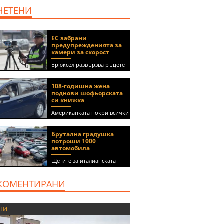
ЧЕТЕНИ
ЕС забрани
предупрежденията за
камери за скорост
Брюксел развързва ръцете
на правителствата за
спиране на функции в
108-годишна жена
приложения като Waze и
поднови шофьорската
Google Maps
си книжка
Американката покри всички
медицински изисквания, за
да получи документа
Брутална градушка
(ВИДЕО)
потроши 1000
автомобила
Щетите за италианската
автокъща се оценяват на 5
милиона евро
КОМЕНТИРАНИ
НИ