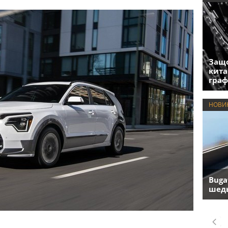
Защо
кита
гра
НОВИ
Buga
шедь