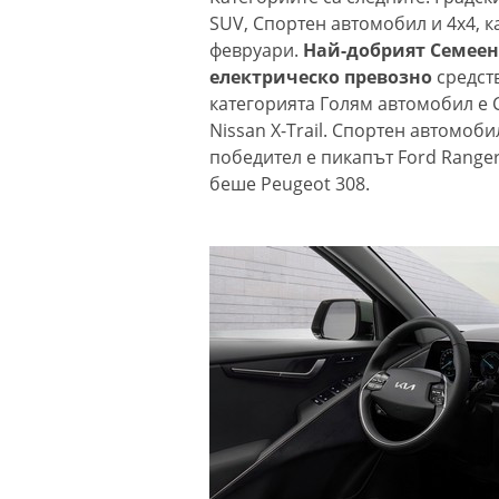
SUV, Спортен автомобил и 4х4, к
февруари.
Най-добрият Семеен 
електрическо превозно
средст
категорията Голям автомобил е C
Nissan X-Trail. Спортен автомобил
победител е пикапът Ford Range
беше Peugeot 308.