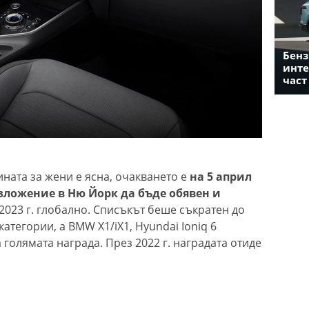
Бенз
инте
част
ината за жени е ясна, очакването е
на 5 април
зложение в Ню Йорк да бъде обявен и
2023 г. глобално. Списъкът беше съкратен до
категории, а BMW X1/iX1, Hyundai Ioniq 6
а голямата награда. През 2022 г. наградата отиде