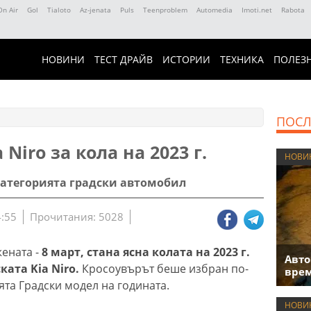
On Air
Gol
Tialoto
Az-jenata
Puls
Teenproblem
Automedia
Imoti.net
Rabota
НОВИНИ
ТЕСТ ДРАЙВ
ИСТОРИИ
ТЕХНИКА
ПОЛЕЗ
ПОСЛ
Niro за кола на 2023 г.
НОВИ
категорията градски автомобил
4:55
Прочитания: 5028
ената -
8 март, стана ясна колата на 2023 г.
Авто
ката Kia Niro.
Кросоувърът беше избран по-
врем
ята Градски модел на годината.
НОВИ