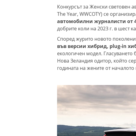
Конкурсът за Женски световен а
"Грийнпийс": Да
The Year, WWCOTY) се организира
добива нефт и 
автомобилни журналисти от 
Черно море
добрите коли на 2023 г. в шест к
Според журито новото поколени
Оставиха в ар
във версии хибрид, plug-in хи
петимата млад
екологичен модел. Гласуването 
убийството в 
Нова Зеландия одитор, който се
годината на жените от началото 
След случая в
Варненско, БАБ
Не купувайте! 
докосвайте!
Сигнализирайте!
БАБХ спря над 
стоки от трет
за юли