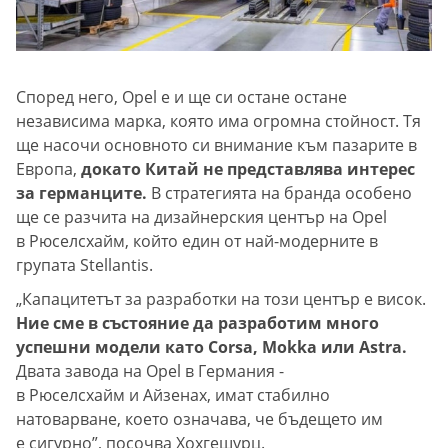
Според него, Opel е и ще си остане остане
независима марка, която има огромна стойност. Тя
ще насочи основното си внимание към пазарите в
Европа,
докато Китай не представлява интерес
за германците.
В стратегията на бранда особено
ще се разчита на дизайнерския център на Opel
в Рюселсхайм, който един от най-модерните в
групата Stellantis.
„Капацитетът за разработки на този център е висок.
Ние сме в състояние да разработим много
успешни модели като Corsa, Mokka или Astra.
Двата завода на Opel в Германия -
в Рюселсхайм и Айзенах, имат стабилно
натоварване, което означава, че бъдещето им
е сигурно”, посочва Хохгешурц.