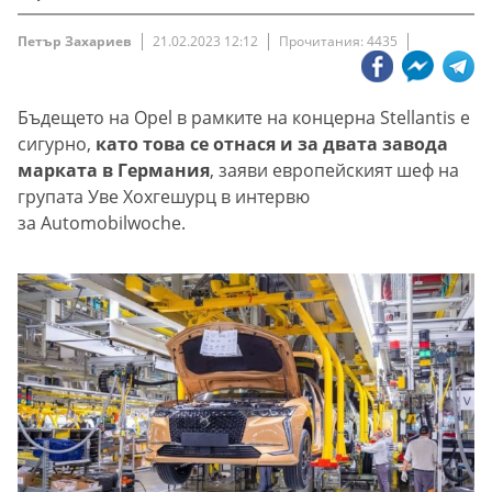
Петър Захариев
21.02.2023 12:12
Прочитания: 4435
Бъдещето на Opel в рамките на концерна Stellantis е
сигурно,
като това се отнася и за двата завода
марката в Германия
, заяви европейският шеф на
групата Уве Хохгешурц в интервю
за Automobilwoche.