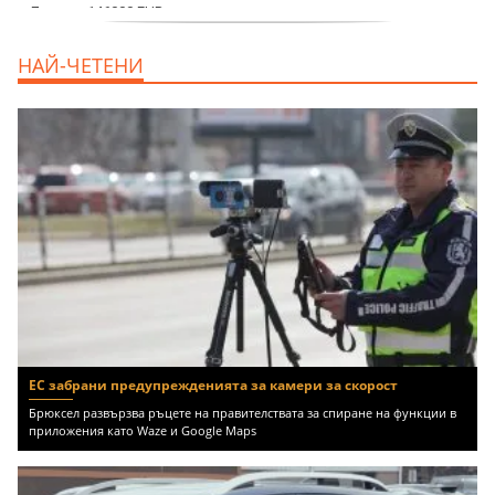
дава под наем, Офис, 100 m2 София,
НАЙ-ЧЕТЕНИ
Център, 800 EUR
ЕС забрани предупрежденията за камери за скорост
Брюксел развързва ръцете на правителствата за спиране на функции в
приложения като Waze и Google Maps