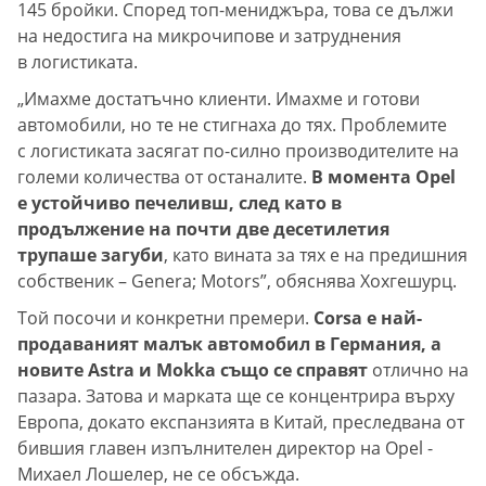
145 бройки. Според топ-мениджъра, това се дължи
на недостига на микрочипове и затруднения
в логистиката.
„Имахме достатъчно клиенти. Имахме и готови
автомобили, но те не стигнаха до тях. Проблемите
с логистиката засягат по-силно производителите на
големи количества от останалите.
В момента Opel
е устойчиво печеливш, след като в
продължение на почти две десетилетия
трупаше загуби
, като вината за тях е на предишния
собственик – Genera; Motors”, обяснява Хохгешурц.
Той посочи и конкретни премери.
Corsa е най-
продаваният малък автомобил в Германия, а
новите Astra и Mokka също се справят
отлично на
пазара. Затова и марката ще се концентрира върху
Европа, докато експанзията в Китай, преследвана от
бившия главен изпълнителен директор на Opel -
Михаел Лошелер, не се обсъжда.