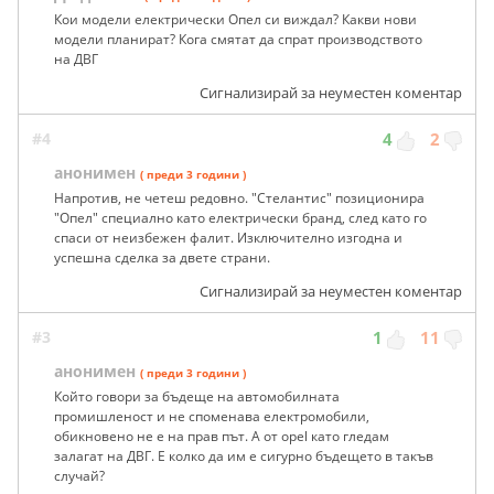
Кои модели електрически Опел си виждал? Какви нови
модели планират? Кога смятат да спрат производството
на ДВГ
Сигнализирай за неуместен коментар
#4
4
2
анонимен
( преди 3 години )
Напротив, не четеш редовно. "Стелантис" позиционира
"Опел" специално като електрически бранд, след като го
спаси от неизбежен фалит. Изключително изгодна и
успешна сделка за двете страни.
Сигнализирай за неуместен коментар
#3
1
11
анонимен
( преди 3 години )
Който говори за бъдеще на автомобилната
промишленост и не споменава електромобили,
обикновено не е на прав път. А от opel като гледам
залагат на ДВГ. Е колко да им е сигурно бъдещето в такъв
случай?