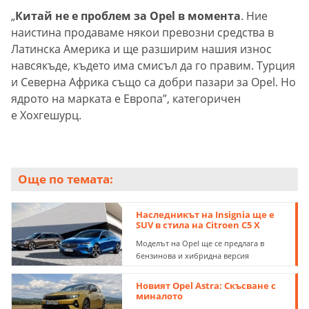
„
Китай не е проблем за Opel в момента
. Ние
наистина продаваме някои превозни средства в
Латинска Америка и ще разширим нашия износ
навсякъде, където има смисъл да го правим. Турция
и Северна Африка също са добри пазари за Opel. Но
ядрото на марката е Европа”, категоричен
е Хохгешурц.
Още по темата:
Наследникът на Insignia ще е
SUV в стила на Citroen C5 X
Моделът на Opel ще се предлага в
бензинова и хибридна версия
Новият Opel Astra: Скъсване с
миналото