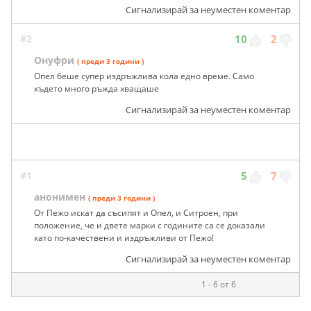
Сигнализирай за неуместен коментар
#2
10
2
Онуфри
( преди 3 години )
Опел беше супер издръжлива кола едно време. Само
където много ръжда хващаше
Сигнализирай за неуместен коментар
#1
5
7
анонимен
( преди 3 години )
От Пежо искат да съсипят и Опел, и Ситроен, при
положение, че и двете марки с годините са се доказали
като по-качествени и издръжливи от Пежо!
Сигнализирай за неуместен коментар
1 - 6 от 6