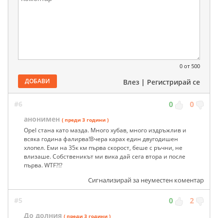
0
от 500
ДОБАВИ
Влез
|
Регистрирай се
#6
0
0
анонимен
( преди 3 години )
Opel стана като мазда. Много хубав, много издръжлив и
всяка година фалирва!Вчера карах един двугодишен
хлопел. Еми на 35к км първа скорост, беше с ръчни, не
влизаше. Собственикът ми вика дай сега втора и после
първа. WTF?!?
Сигнализирай за неуместен коментар
#5
0
2
До долния
( преди 3 години )