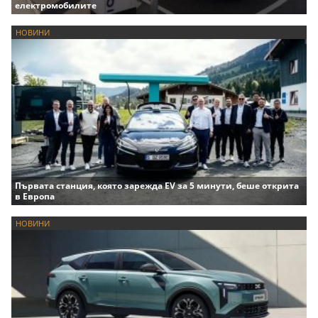
електромобилите
НОВИНИ
Първата станция, която зарежда EV за 5 минути, беше открита
в Европа
НОВИНИ