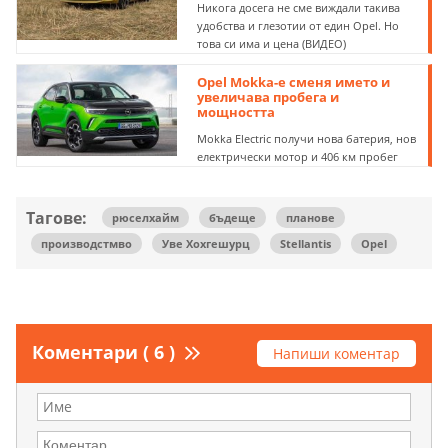
Никога досега не сме виждали такива
удобства и глезотии от един Opel. Но
това си има и цена (ВИДЕО)
Opel Mokka-e сменя името и
увеличава пробега и
мощността
Mokka Electric получи нова батерия, нов
електрически мотор и 406 км пробег
Тагове:
рюселхайм
бъдеще
планове
производстмво
Уве Хохгешурц
Stellantis
Opel
Коментари ( 6 )
Напиши коментар