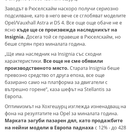
Заводът в Рюселсхайм наскоро получи сериозно
подсилване, като в него вече се сглобяват моделите
Opel/Vauxhall Astra и DS 4. Все още още обаче не е
ясно
къде ще се произвежда наследникът на
Insignia.
Досега той се правеше в Рюселсхайм, но
беше спрян през миналата година.
„Ще има наследник на Insignia със сходни
характеристики.
Все още не сме обявили
производственото място.
Старата Insignia беше
превозно средство от друга епоха, все още
базирано само на платформа за двигатели с
вътрешно горене“, каза шефът на Stellantis за
Европа.
Оптимизмът на Хохгешурц изглежда изненадващ на
фона на резултатите на Opel за миналата година.
Марката загуби пазарен дял, като продажбите
на нейни модели в Европа паднаха
с 12% - до 428