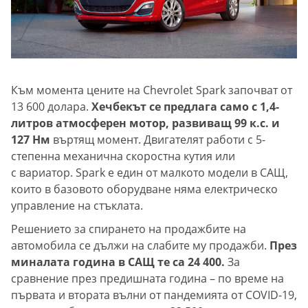
Към момента цените на Chevrolet Spark започват от
13 600 долара.
Хечбекът се предлага само с 1,4-
литров атмосферен мотор, развиващ 99 к.с. и
127 Нм
въртящ момент. Двигателят работи с 5-
степенна механична скоростна кутия или
с вариатор. Spark е един от малкото модели в САЩ,
които в базовото оборудване няма електрическо
управление на стъклата.
Решението за спирането на продажбите на
автомобила се дължи на слабите му продажби.
През
миналата година в САЩ те са 24 400.
За
сравнение през предишната година – по време на
първата и втората вълни от пандемията от COVID-19,