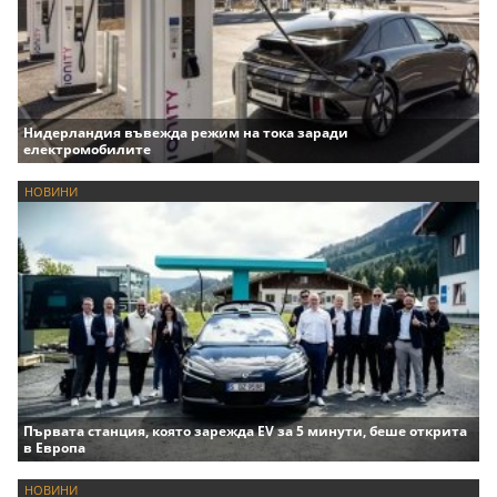
Нидерландия въвежда режим на тока заради
електромобилите
НОВИНИ
Първата станция, която зарежда EV за 5 минути, беше открита
в Европа
НОВИНИ