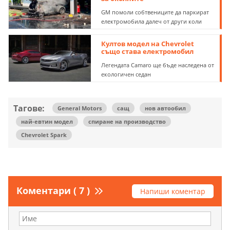
GM помоли собтвениците да паркират
електромобила далеч от други коли
Култов модел на Chevrolet
също става електромобил
Легендата Camaro ще бъде наследена от
екологичен седан
Тагове:
General Motors
сащ
нов автообил
най-евтин модел
спиране на производство
Chevrolet Spark
Коментари ( 7 )
Напиши коментар