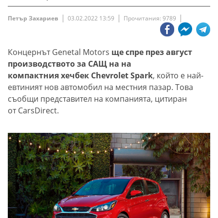
Петър Захариев
03.02.2022 13:59
Прочитания: 9789
Концернът Genetal Motors
ще спре през август
производството за САЩ на на
компактния хечбек Chevrolet Spark
, който е най-
евтиният нов автомобил на местния пазар. Това
съобщи представител на компанията, цитиран
от CarsDirect.