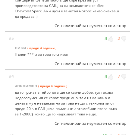
Концернът Genetal Motors ще спре през август
производството за САЩ на на компактния хечбек
Chevrolet Spark. Ами щом е генетал моторс какво очакваш
да продава :)
Сигнализирай за неуместен коментар
#5
4
2
ники
( преди 4 години )
Пълен *** и за това го спират
Сигнализирай за неуместен коментар
#4
4
7
анонимен
( преди 4 години )
да го пуснат в гейропата ще се харчи добре. тук такива
недоразумения се карат предимно. там няма как. а и
цената му е неадекватна за това нещо с технологии от
преди 20 г. в САЩ има прилични автомобили втора ръка
за 1-2000$ които ще го надживеят това нещо.
Сигнализирай за неуместен коментар