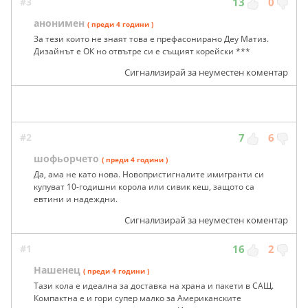
#3
13
0
анонимен
( преди 4 години )
За тези които не знаят това е префасонирано Деу Матиз.
Дизайнът е ОК но отвътре си е същият корейски ***
Сигнализирай за неуместен коментар
#2
7
6
шофьорчето
( преди 4 години )
Да, ама не като нова. Новопристигналите имигранти си
купуват 10-годишни корола или сивик кеш, защото са
евтини и надеждни.
Сигнализирай за неуместен коментар
#1
16
2
Нашенец
( преди 4 години )
Тази кола е идеална за доставка на храна и пакети в САЩ.
Компактна е и гори супер малко за Американските