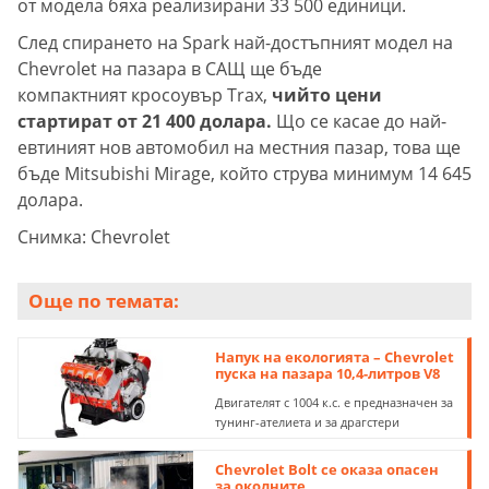
от модела бяха реализирани 33 500 единици.
След спирането на Spark най-достъпният модел на
Chevrolet на пазара в САЩ ще бъде
компактният кросоувър Trax,
чийто цени
стартират от 21 400 долара.
Що се касае до най-
евтиният нов автомобил на местния пазар, това ще
бъде Mitsubishi Mirage, който струва минимум 14 645
долара.
Снимка: Chevrolet
Още по темата:
Напук на екологията – Chevrolet
пуска на пазара 10,4-литров V8
Двигателят с 1004 к.с. е предназначен за
тунинг-ателиета и за драгстери
Chevrolet Bolt се оказа опасен
за околните