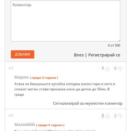
0
от 500
ДОБАВИ
Влез
|
Регистрирай се
#7
1
0
Марио
( преди 4 години )
Атака за бакшишите кутийка копърка малко гори и като и
сложат метан става приказка нано да дигне до 50км. В
града
Сигнализирай за неуместен коментар
#6
2
2
Малиййй
( преди 4 години )