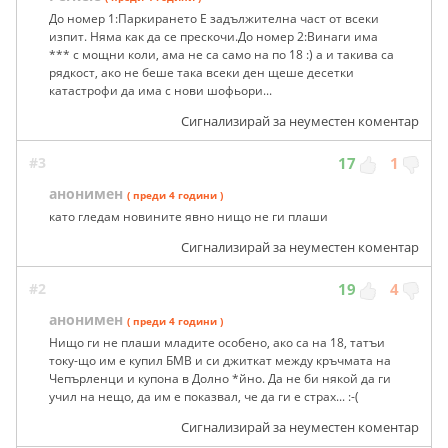
До номер 1:Паркирането Е задължителна част от всеки
изпит. Няма как да се прескочи.До номер 2:Винаги има
*** с мощни коли, ама не са само на по 18 :) а и такива са
рядкост, ако не беше така всеки ден щеше десетки
катастрофи да има с нови шофьори...
Сигнализирай за неуместен коментар
#3
17
1
анонимен
( преди 4 години )
като гледам новините явно нищо не ги плаши
Сигнализирай за неуместен коментар
#2
19
4
анонимен
( преди 4 години )
Нищо ги не плаши младите особено, ако са на 18, татъи
току-що им е купил БМВ и си джиткат между кръчмата на
Чепърленци и купона в Долно *йно. Да не би някой да ги
учил на нещо, да им е показвал, че да ги е страх... :-(
Сигнализирай за неуместен коментар