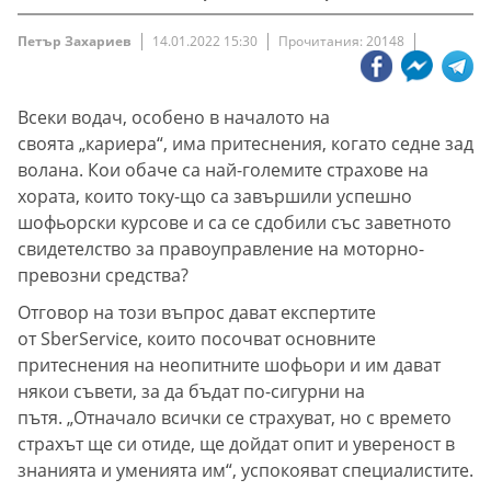
Петър Захариев
14.01.2022 15:30
Прочитания: 20148
Всеки водач, особено в началото на
своята „кариера“, има притеснения, когато седне зад
волана. Кои обаче са най-големите страхове на
хората, които току-що са завършили успешно
шофьорски курсове и са се сдобили със заветното
свидетелство за правоуправление на моторно-
превозни средства?
Отговор на този въпрос дават експертите
от SberService, които посочват основните
притеснения на неопитните шофьори и им дават
някои съвети, за да бъдат по-сигурни на
пътя. „Отначало всички се страхуват, но с времето
страхът ще си отиде, ще дойдат опит и увереност в
знанията и уменията им“, успокояват специалистите.