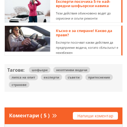
Експерти посочиха 5-те най-
вредни шофьорски навика
Тези действия обикновено водят до
сериозни и скъпи ремонти
Късно е за спиране! Какво да
правя?
Експерти посочват какви действия да
предприеме водача, когато сблъсъкът е
неизбежен
Тагове:
шофьори
неоптинви водачи
липса на опит
експерти
съвети
притеснения
страхове
Коментари ( 5 )
Напиши коментар