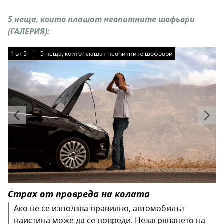
5 неща, които плашат неопитните шофьори
(ГАЛЕРИЯ):
1
1
1
1
1
от
от
от
от
от
5
5
5
5
5
5 неща, които плашат неопитните шофьори
5 неща, които плашат неопитните шофьори
5 неща, които плашат неопитните шофьори
5 неща, които плашат неопитните шофьори
5 неща, които плашат неопитните шофьори
Страх от провреда на колата
Ако не се използва правилно, автомобилът
наистина може да се повреди. Незагряването на