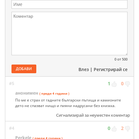
0
от 500
ДОБАВИ
Влез
|
Регистрирай се
#5
1
0
анонимен
( преди 4 години )
По ме е страх от гадните български пътища и камионите
дето не спазват нищо и пияни надрусани без книжка.
Сигнализирай за неуместен коментар
#4
0
2
Perkele
( преди 4 години )