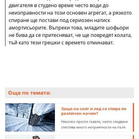
двигателя в студено време често води до
неизправности на този основен агрегат, а рязкото
спиране ще постави под сериозен натиск
амортисьорите. Въпреки това, младите шофьори
не бива да се притесняват, че ще повредят колата,
тъй като тези грешки с времето отминават.
Още по темата:
Защо на сняг и лед се спира по
различен начин?
Няколко прости съвета, чието следване
спестява много неприятности на пътя