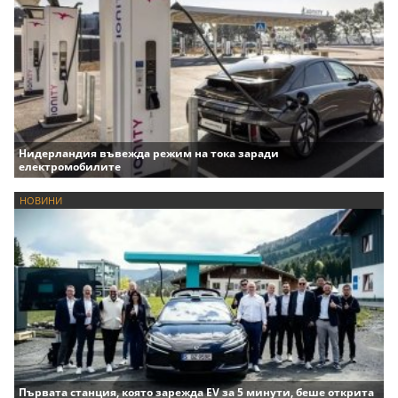
Нидерландия въвежда режим на тока заради
електромобилите
НОВИНИ
Първата станция, която зарежда EV за 5 минути, беше открита