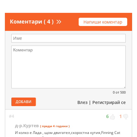
Коментари ( 4 )
Напиши коментар
0
от 500
ДОБАВИ
Влез
|
Регистрирай се
#4
6
1
д-р.Куртев
( преди 4 години )
И колко е Лада , щом двигател,скоростна кутия,Finning Cat