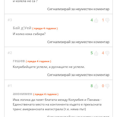
и колела не са ?
Сигнализирай за неуместен коментар
#3
4
1
Бай д'Уей
( преди 4 години )
И колко кока събира?
Сигнализирай за неуместен коментар
#2
5
4
гешев
( преди 4 години )
Колумбийците успели, а руснаците не успели.
Сигнализирай за неуместен коментар
#1
8
0
анонимен
( преди 4 години )
Има логика да газят блатата между Колумбия и Панама -
Единственато място на континента където е прекъсната
транс амерканската магистрала (т.е. няма път)