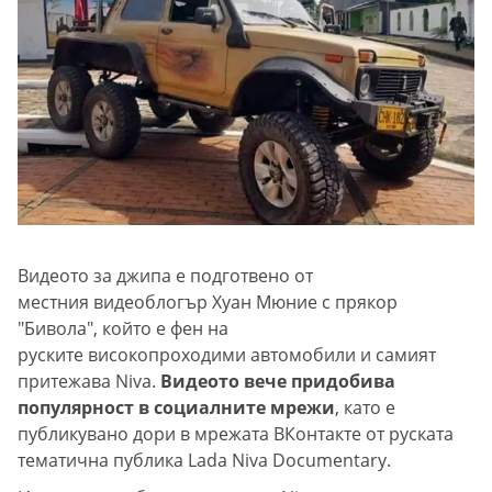
Видеото за джипа е подготвено от
местния видеоблогър Хуан Мюние с прякор
"Бивола", който е фен на
руските високопроходими автомобили и самият
притежава Niva.
Видеото вече придобива
популярност в социалните мрежи
, като е
публикувано дори в мрежата ВКонтакте от руската
тематична публика Lada Niva Documentary.