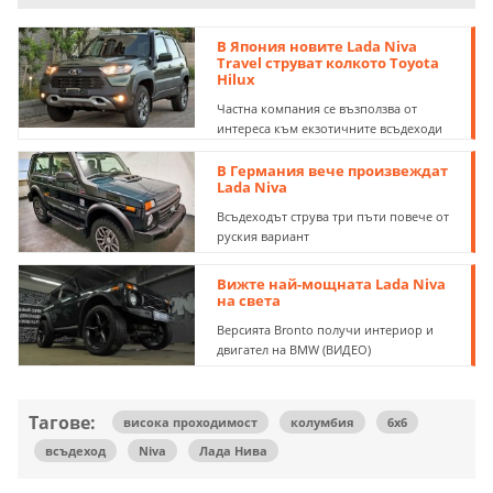
В Япония новите Lada Niva
Travel струват колкото Toyota
Hilux
Частна компания се възползва от
интереса към екзотичните всъдеходи
В Германия вече произвеждат
Lada Niva
Всъдеходът струва три пъти повече от
руския вариант
Вижте най-мощната Lada Niva
на света
Версията Bronto получи интериор и
двигател на BMW (ВИДЕО)
Тагове:
висока проходимост
колумбия
6х6
всъдеход
Niva
Лада Нива