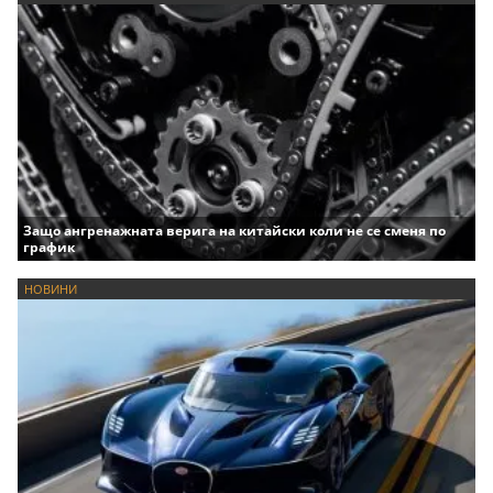
Защо ангренажната верига на китайски коли не се сменя по
график
НОВИНИ