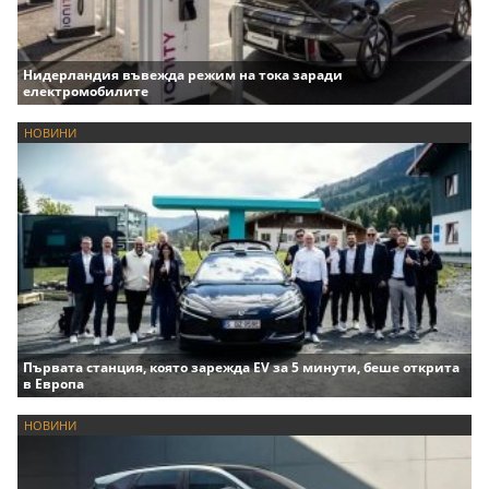
Нидерландия въвежда режим на тока заради
електромобилите
НОВИНИ
Първата станция, която зарежда EV за 5 минути, беше открита
в Европа
НОВИНИ