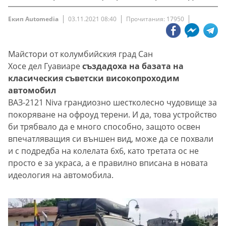
Екип Automedia
03.11.2021 08:40
Прочитания: 17950
Майстори от колумбийския град Сан
Хосе дел Гуавиаре
създадоха на базата на
класическия съветски високопроходим
автомобил
ВАЗ-2121 Niva грандиозно шестколесно чудовище за
покоряване на офроуд терени. И да, това устройство
би трябвало да е много способно, защото освен
впечатляващия си външен вид, може да се похвали
и с подредба на колелата 6x6, като третата ос не
просто е за украса, а е правилно вписана в новата
идеология на автомобила.