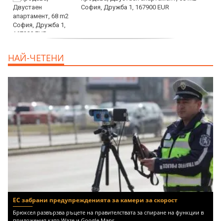
София, Дружба 1, 167900 EUR
дава под наем, Двустаен апартамент, 70
НАЙ-ЧЕТЕНИ
m2 София, Манастирски Ливади, 800 EUR
ЕС забрани предупрежденията за камери за скорост
Брюксел развързва ръцете на правителствата за спиране на функции в
приложения като Waze и Google Maps