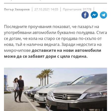
Петър Захариев
27.10.2021 14:05
Прочитания: 31778
Последните проучвания показват, че пазарът на
употребявани автомобили буквално полудява. Стига
се дотам, че кола на старо се продава по-скъпо от
нова, тъй е налична веднага. Заради недостига на
микрочипове
доставките на нови автомобили
може да се забавят дори с цяла година.