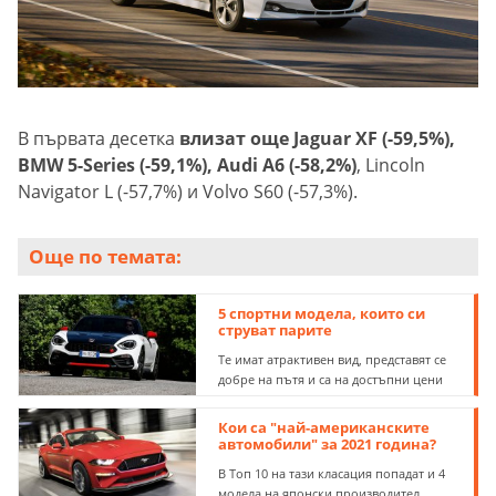
В първата десетка
влизат още Jaguar XF (-59,5%),
BMW 5-Series (-59,1%), Audi A6 (-58,2%)
, Lincoln
Navigator L (-57,7%) и Volvo S60 (-57,3%).
Още по темата:
5 спортни модела, които си
струват парите
Те имат атрактивен вид, представят се
добре на пътя и са на достъпни цени
Кои са "най-американските
автомобили" за 2021 година?
В Топ 10 на тази класация попадат и 4
модела на японски производител