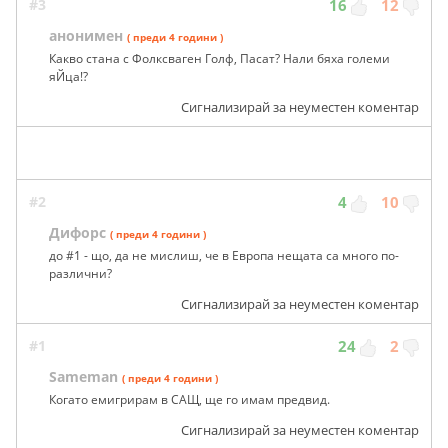
#3
16
12
анонимен
( преди 4 години )
Какво стана с Фолксваген Голф, Пасат? Нали бяха големи
яЙца!?
Сигнализирай за неуместен коментар
#2
4
10
Дифорс
( преди 4 години )
до #1 - що, да не мислиш, че в Европа нещата са много по-
различни?
Сигнализирай за неуместен коментар
#1
24
2
Sameman
( преди 4 години )
Когато емигрирам в САЩ, ще го имам предвид.
Сигнализирай за неуместен коментар