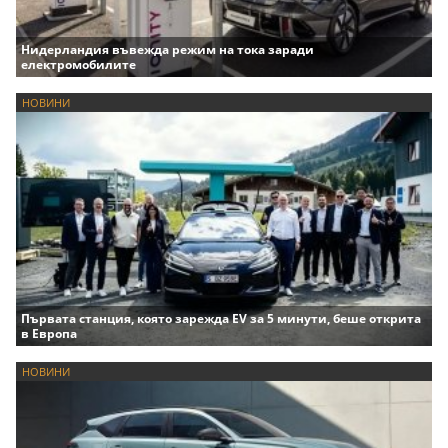
Нидерландия въвежда режим на тока заради
електромобилите
НОВИНИ
Първата станция, която зарежда EV за 5 минути, беше открита
в Европа
НОВИНИ