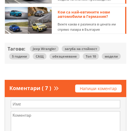
Кои са най-евтините нови
автомобили в Германия?
Вижте каква е разликата в цената им
спрямо пазара в България
Тагове:
Jeep Wrangler
загуба на стойност
5 години
САЩ
обезценяване
Топ 10
модели
Коментари ( 7 )
Напиши коментар