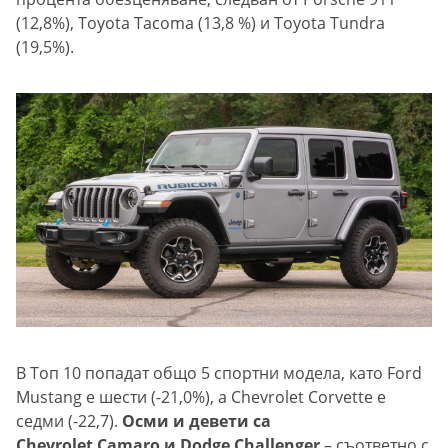
(12,8%), Toyota Tacoma (13,8 %) и Toyota Tundra
(19,5%).
В Топ 10 попадат общо 5 спортни модела, като Ford
Mustang е шести (-21,0%), а Chevrolet Corvette е
седми (-22,7).
Осми и девети са
Chevrolet Camaro и Dodge Challenger
– съответно с