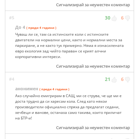
Сигнализирай за неуместен коментар
#5
30
6
До 4
( преди 4 години )
Чуваш ли се, там са истинските коли с истинските
двигатели на нормални цени, както и нормални места за
паркиране, а не както тук примерно. Няма я изнасилената
евро екология зад чийто параван се крият алчни
корпоративни интереси.
Сигнализирай за неуместен коментар
#4
21
6
анонимен
( преди 4 години )
Ако случайно емигрирам в САЩ, ми се струва, че ще ми е
доста трудно да си харесам кола. След като някои
производители официално спряха да предлагат седани,
хечбеци и ванове, останаха само такива, които приличат
на БТР-и!
Сигнализирай за неуместен коментар