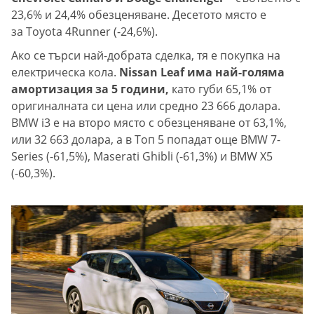
23,6% и 24,4% обезценяване. Десетото място е
за Toyota 4Runner (-24,6%).
Ако се търси най-добрата сделка, тя е покупка на
електрическа кола.
Nissan Leaf има най-голяма
амортизация за 5 години,
като губи 65,1% от
оригиналната си цена или средно 23 666 долара.
BMW i3 е на второ място с обезценяване от 63,1%,
или 32 663 долара, а в Топ 5 попадат още BMW 7-
Series (-61,5%), Maserati Ghibli (-61,3%) и BMW X5
(-60,3%).