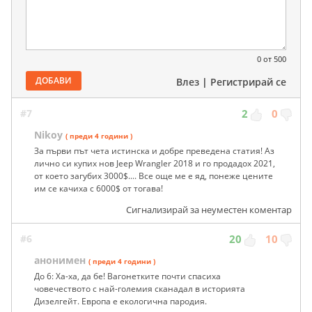
0
от 500
ДОБАВИ
Влез
|
Регистрирай се
#7
2
0
Nikoу
( преди 4 години )
За първи път чета истинска и добре преведена статия! Аз
лично си купих нов Jeep Wrangler 2018 и го продадох 2021,
от което загубих 3000$.... Все още ме е яд, понеже цените
им се качиха с 6000$ от тогава!
Сигнализирай за неуместен коментар
#6
20
10
анонимен
( преди 4 години )
До 6: Ха-ха, да бе! Вагонетките почти спасиха
човечеството с най-големия сканадал в историята
Дизелгейт. Европа е екологична пародия.