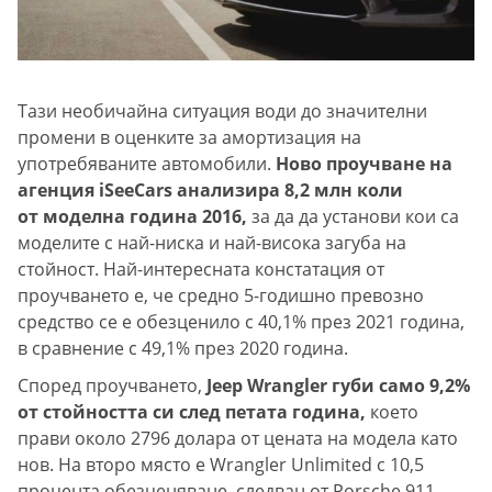
Тази необичайна ситуация води до значителни
промени в оценките за амортизация на
употребяваните автомобили.
Ново проучване на
агенция iSeeCars анализира 8,2 млн коли
от моделна година 2016,
за да да установи кои са
моделите с най-ниска и най-висока загуба на
стойност. Най-интересната констатация от
проучването е, че средно 5-годишно превозно
средство се е обезценило с 40,1% през 2021 година,
в сравнение с 49,1% през 2020 година.
Според проучването,
Jeep Wrangler губи само 9,2%
от стойността си след петата година,
което
прави около 2796 долара от цената на модела като
нов. На второ място е Wrangler Unlimited с 10,5
процента обезценяване, следван от Porsche 911