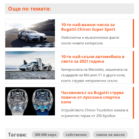
Още по темата:
10-те най-важни числа за
Bugatti Chiron Super Sport
Любопитни и възхитителни факти
около новата хиперкола
10-те най-скъпи автомобила в
света за 2021 година
Хиперколата на Mercedes, машината на
създаделя на McLaren F1 и други коли,
които струват неприлично скъпо
Часовникът на Bugatti струва
повече от луксозна спортна
кола
Устройството Chiron Tourbillon излиза в
ограничен тираж от 250 бройки
Тагове:
300 000 евро
собственик
смяна на масло