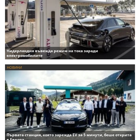
Нидерландия въвежда режим на тока заради
електромобилите
НОВИНИ
Първата станция, която зарежда EV за 5 минути, беше открита
в Европа