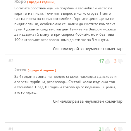
Жоро
( преди 4 години )
Богатите собственици на подобни автомобили често ги
карат и на писта. Точният въпрос е колко струва 1 мото
час на писта за такъв автомобил. Горните цени ще ви се
видят евтини, особено ако се налиж да сметите комплект
гуми + джанти след пистов ден. Гумите на Вейрон можеха
да издържат 5 минути при скорост 400км/ч, но и без това
100 литровият резервоар няма да стигне за 5 минути.
Сигнализирай за неуместен коментар
#2
17
3
2втек
( преди 4 години )
За 4 години смяна на предно стъкло, накладки с дискове и
апарати, турбини, резервоар... Смятай колко издържа тоя
автомобил. След 10 години трябва да го подмениш целия,
ако го караш,
Сигнализирай за неуместен коментар
#1
21
0