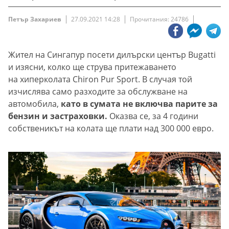
Петър Захариев
27.09.2021 14:28
Прочитания: 24786
Жител на Сингапур посети дилърски център Bugatti
и изясни, колко ще струва притежаването
на хиперколата Chiron Pur Sport. В случая той
изчислява само разходите за обслужване на
автомобила,
като в сумата не включва парите за
бензин и застраховки.
Оказва се, за 4 години
собственикът на колата ще плати над 300 000 евро.