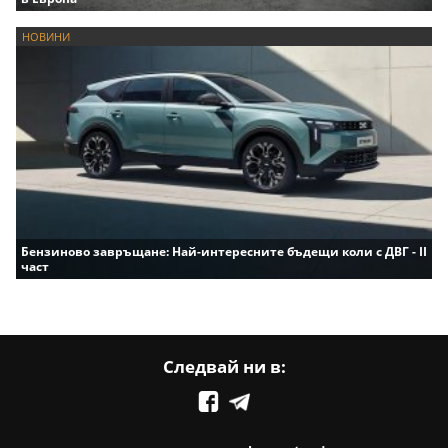
НОВИНИ
Бензиново завръщане: Най-интересните бъдещи коли с ДВГ - II
част
Следвай ни в: