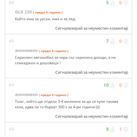
#6
5
0
GLK 220
( преди 4 години )
Който има за уиски, има и за лед.
Сигнализирай за неуместен коментар
#5
7
0
анонимен
( преди 4 години )
Сериозен автомобил за хора със сериозно доходи, а не
семкаджии и дошоваци !
Сигнализирай за неуместен коментар
#4
10
0
анонимен
( преди 4 години )
Този , който ще отдели 3-4 милиона за да си купи такава
кола, едва ли го бъркат 300 к за 4-ри години:)))
Сигнализирай за неуместен коментар
#3
8
1