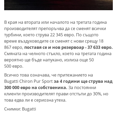
В края на втората или началото на третата година
производителят препоръчва да се сменят всички
турбини, което струва 22 345 евро. По същото
време въздуховодите се сменят с нови срещу 18
867 евро,
поставя се и нов резервоар - 37 633 евро.
Смяната на челното стъкло, което на третата година
вероятно ще бъде напукано, излиза още 50
500 евро.
Всичко това означава, че притежанието на
Bugatti Chiron Pur Sport
за 4 години ще струва над
300 000 евро на собственика.
За постоянни
клиенти производителят прави отстъпи до 30%, но
това едва ли е сериозна утеха.
Снимки: Bugatti