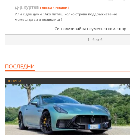
Д-р.Куртев
( преди 4 години )
Или с две думи : Ако питаш колко струва поддръжката-не
можеш да си я позволиш !
Сигнализирай за неуместен коментар
1 - 6 от 6
ПОСЛЕДНИ
НОВИНИ