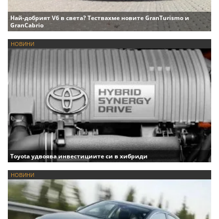
Най-добрият V6 в света? Тествахме новите GranTurismo и
GranCabrio
НОВИНИ
Toyota удвоява инвестициите си в хибриди
НОВИНИ