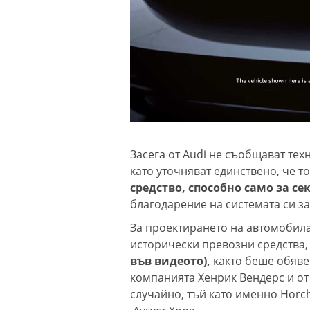
Засега от Audi не съобщават тех
като уточняват единствено, че то
средство, способно само за се
благодарение на системата си з
За проектирането на автомобила
исторически превозни средства
във видеото),
както беше обяве
компанията Хенрик Вендерс и от 
случайно, тъй като именно Horch