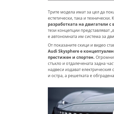
Трите модела имат за цел да пок
естетически, така и технически. 
разработката на двигатели с 
тези концепции представляват „в
е автономната им система за дв
От показаните скици и видео ста
Audi Skysphere е концептуале
престижен и спортен.
Огромния
стъкло и отдалечената задна час
надвеси издават електрическия с
и остра, а решетката е обграден