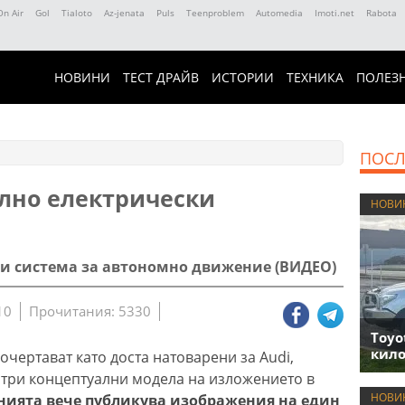
On Air
Gol
Tialoto
Az-jenata
Puls
Teenproblem
Automedia
Imoti.net
Rabota
НОВИНИ
ТЕСТ ДРАЙВ
ИСТОРИИ
ТЕХНИКА
ПОЛЕЗ
ПОСЛ
ълно електрически
НОВИ
 и система за автономно движение (ВИДЕО)
10
Прочитания: 5330
Toyo
кило
чертават като доста натоварени за Audi,
 три концептуални модела на изложението в
НОВИ
ията вече публикува изображения на един