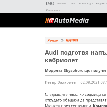
Investor
Dnes
Bloombergtv
Bulgaria 
Chernomore
Начало
НОВИНИ
Audi подготвя нап
кабриолет
Моделът Skysphere ще получи
Петър Захариев
02.08.2021 08:
Следващите няколко седмици се о
откъдето обещаха да представят
Мюнхен през септември.
Компан