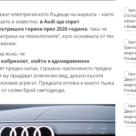
ФК Девня гостува на
ажат електрическото бъдеще на марката – както
Атлетик (Провадия) за
Както е известно,
в Audi ще спрат
Аматьорската купа
вътрешно горене през 2026 година
, така че
итрина на технологиите“, като основната от тях
Национална мрежа за
ижение.
децата:
ва ясно, че
Саморазправата не е
правосъдие след случая
н кабриолет, който е едновременно
с „ловци на педофили“
т преден капак, стръмно наклоненото предно
Близо 30 000 фиша и
т му придават атлетичен вид, докато късите
3000 акта написа КАТ за
иловия агрегат. Предната оптика е много тънка
седмица
а от голям брой светодиоди.
Колоездачи от 26
държави се събират за
Европейското по
спускане на Витоша