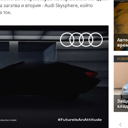
га загатва и втория - Audi Skysphere, който
 ток.
Авто
врем
НОВИ
Защо
хлад