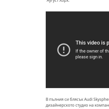
Аугуст Хорх.
В пълния си блясък Audi Skysphe
дизайнерското студио на компан