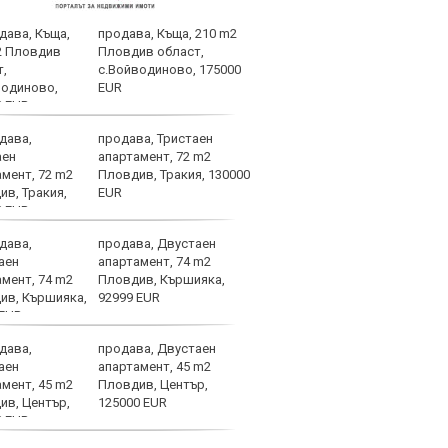
продава, Къща, 210 m2
Слаб
Пловдив област,
с.Войводиново, 175000
EUR
продава, Тристаен
НА Ж
апартамент, 72 m2
Лок
Пловдив, Тракия, 130000
(СЪС
EUR
продава, Двустаен
Безп
апартамент, 74 m2
Левс
Пловдив, Кършияка,
съща
92999 EUR
продава, Двустаен
ЦСКА
апартамент, 45 m2
перл
Пловдив, Център,
мачо
125000 EUR
близ