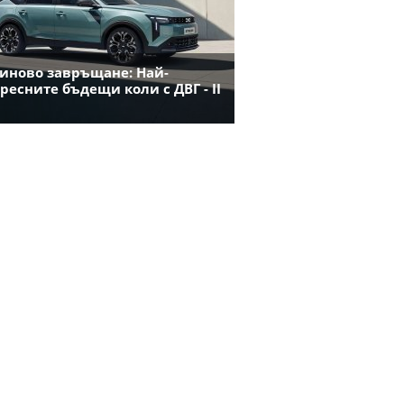
иново завръщане: Най-
ресните бъдещи коли с ДВГ - II