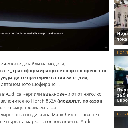
Нид
тока
НОВИ
ническите детайли на модела,
ва е
„трансформиращо се спортно превозно
кунди да се превърне в стая за отдих
,
а автономното шофиране“ .
Първ
 в Audi са черпили вдъхновени от от няколко
за 5
Евро
, включително Horch 853A
(моделът, показан
но от вицепрезидента на
директора по дизайна Марк Лихте. Това не е
НОВИ
 е първата марка на основателя на Audi –