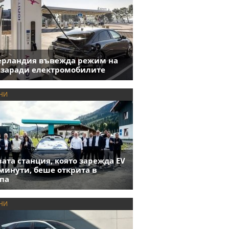
ерландия въвежда режим на
 заради електромобилите
НИ
ата станция, която зарежда EV
 минути, беше открита в
па
НИ