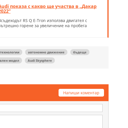
Audi показа с какво ще участва в „Дакар
2022“
Всъдеходът RS Q E-Tron използва двигател с
вътрешно горене за увеличение на пробега
технологии
автономно движение
бъдеще
ален модел
Audi Skysphere
Напиши коментар