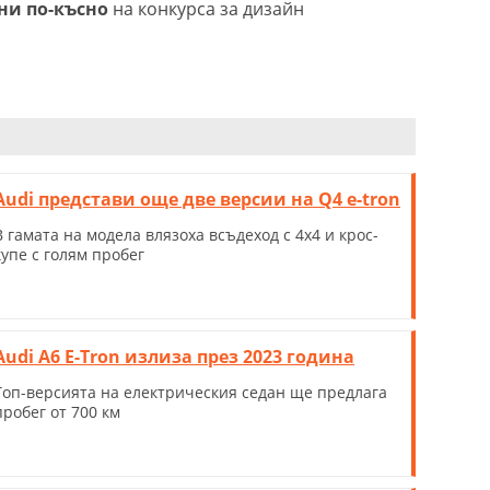
дни по-късно
на конкурса за дизайн
Audi представи още две версии на Q4 e-tron
В гамата на модела влязоха всъдеход с 4х4 и крос-
купе с голям пробег
Audi A6 E-Tron излиза през 2023 година
Топ-версията на електрическия седан ще предлага
пробег от 700 км