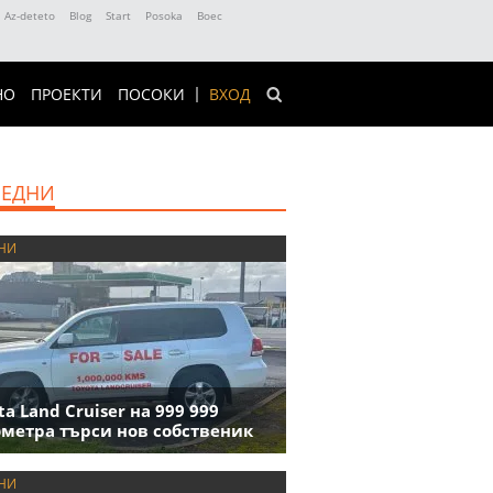
Az-deteto
Blog
Start
Posoka
Boec
НО
ПРОЕКТИ
ПОСОКИ
ВХОД
ЕДНИ
НИ
ta Land Cruiser на 999 999
метра търси нов собственик
НИ