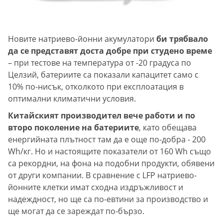
Новите натриево-йонни акумулатори
би трябвало
да се представят доста добре при студено време
– при тестове на температура от -20 градуса по
Целзий, батериите са показали капацитет само с
10% по-нисък, отколкото при експлоатация в
оптимални климатични условия.
Китайският производител вече работи и по
второ поколение на батериите
, като обещава
енергийната плътност там да е още по-добра - 200
Wh/кг. Но и настоящите показатели от 160 Wh също
са рекордни, на фона на подобни продукти, обявени
от други компании. В сравнение с LFP натриево-
йонните клетки имат сходна издръжливост и
надеждност, но ще са по-евтини за производство и
ще могат да се зареждат по-бързо.