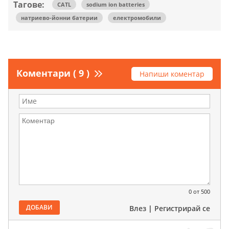
Тагове:
CATL
sodium ion batteries
натриево-йонни батерии
електромобили
Коментари ( 9 )
Напиши коментар
0
от 500
ДОБАВИ
Влез
|
Регистрирай се