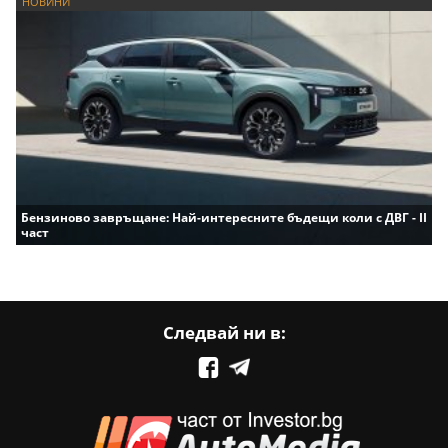
НОВИНИ
Бензиново завръщане: Най-интересните бъдещи коли с ДВГ - II
част
Следвай ни в: