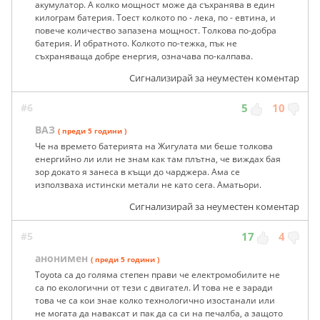
акумулатор. А колко мощност може да съхранява в един
килограм батерия. Тоест колкото по - лека, по - евтина, и
повече количество запазена мощност. Толкова по-добра
батерия. И обратното. Колкото по-тежка, пък не
съхраняваща добре енергия, означава по-калпава.
Сигнализирай за неуместен коментар
#6
5
10
ВАЗ
( преди 5 години )
Че на времето батерията на Жигулата ми беше толкова
енергийно ли или не знам как там плътна, че виждах бая
зор докато я занеса в къщи до чарджера. Ама се
използваха истински метали не като сега. Аматьори.
Сигнализирай за неуместен коментар
#5
17
4
анонимен
( преди 5 години )
Toyota са до голяма степен прави че електромобилите не
са по екологични от тези с двигател. И това не е заради
това че са кои знае колко технологично изостанали или
не могата да наваксат и пак да са си на печалба, а защото