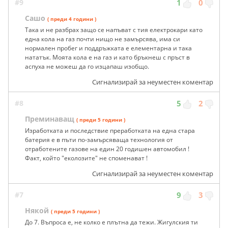
#9
1
0
Сашо
( преди 4 години )
Така и не разбрах защо се напъват с тия електрокари като
една кола на газ почти нищо не замърсява, има си
нормален пробег и поддръжката е елементарна и така
нататък. Моята кола е на газ и като бръкнеш с пръст в
аспуха не можеш да го изцапаш изобщо.
Сигнализирай за неуместен коментар
#8
5
2
Преминаващ
( преди 5 години )
Изработката и последствие преработката на една стара
батерия е в пъти по-замърсяваща технология от
отработените газове на един 20 годишен автомобил !
Факт, който "еколозите" не споменават !
Сигнализирай за неуместен коментар
#7
9
3
Някой
( преди 5 години )
До 7. Въпроса е, не колко е плътна да тежи. Жигулския ти