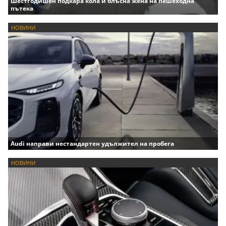
Шестгодишен подкара кола и блъсна жена на пешеходна
пътека
НОВИНИ
Audi направи нестандартен удължител на пробега
НОВИНИ