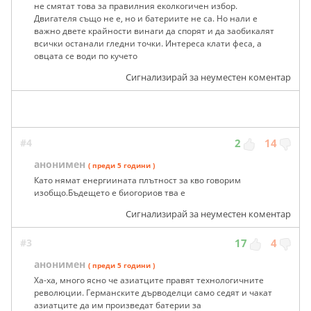
не смятат това за правилния еколкогичен избор.
Двигателя също не е, но и батериите не са. Но нали е
важно двете крайности винаги да спорят и да заобикалят
всички останали гледни точки. Интереса клати феса, а
овцата се води по кучето
Сигнализирай за неуместен коментар
#4
2
14
анонимен
( преди 5 години )
Като нямат енергиината плътност за кво говорим
изобщо.Бъдещето е биогориов тва е
Сигнализирай за неуместен коментар
#3
17
4
анонимен
( преди 5 години )
Ха-ха, много ясно че азиатците правят технологичните
революции. Германските дърводелци само седят и чакат
азиатците да им произведат батерии за