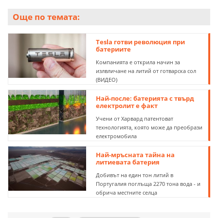
Още по темата:
Tesla готви революция при
батериите
Компанията е открила начин за
излвличане на литий от готварска сол
(ВИДЕО)
Най-после: батерията с твърд
електролит е факт
Учени от Харвард патентоват
технологията, която може да преобрази
електромобила
Най-мръсната тайна на
литиевата батерия
Добивът на един тон литий в
Португалия поглъща 2270 тона вода - и
обрича местните селца