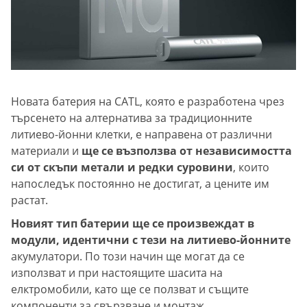
Новата батерия на CATL, която е разработена чрез
търсенето на алтернатива за традиционните
литиево-йонни клетки, е направена от различни
материали и
ще се възползва от независимостта
си от скъпи метали и редки суровини
, които
напоследък постоянно не достигат, а цените им
растат.
Новият тип батерии ще се произвеждат в
модули, идентични с тези на литиево-йонните
акумулатори. По този начин ще могат да се
използват и при настоящите шасита на
елктромобили, като ще се ползват и същите
компоненти за свързване и монтаж.