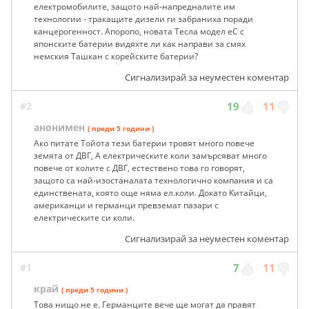
електромобилите, защото най-напредналите им
технологии - тракащите дизели ги забраниха поради
канцерогенност. Апоропо, новата Тесла модел еС с
японските батерии видяхте ли как направи за смях
немския Ташкан с корейските батерии?
Сигнализирай за неуместен коментар
#2
19
11
анонимен
( преди 5 години )
Ако питате Тойота тези батерии тровят много повече
земята от ДВГ, А електрическите коли замърсяват много
повече от колите с ДВГ, естествено това го говорят,
защото са най-изостаналата технологично компания и са
единствената, която още няма ел.коли. Докато Китайци,
американци и германци превземат пазари с
електрическите си коли.
Сигнализирай за неуместен коментар
#1
7
11
край
( преди 5 години )
Това нищо не е. Германците вече ще могат да правят