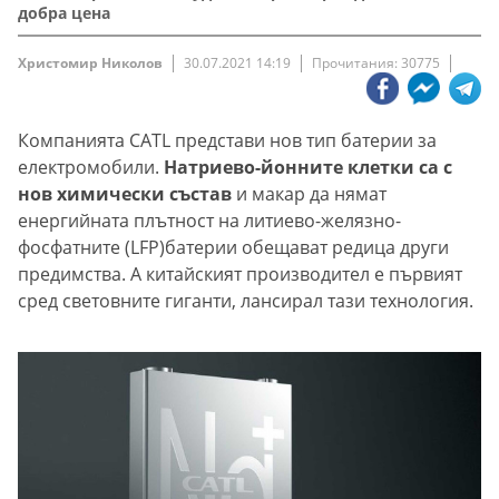
добра цена
Христомир Николов
30.07.2021 14:19
Прочитания: 30775
Компанията CATL представи нов тип батерии за
електромобили.
Натриево-йонните клетки са с
нов химически състав
и макар да нямат
енергийната плътност на литиево-желязно-
фосфатните (LFP)батерии обещават редица други
предимства. А китайският производител е първият
сред световните гиганти, лансирал тази технология.