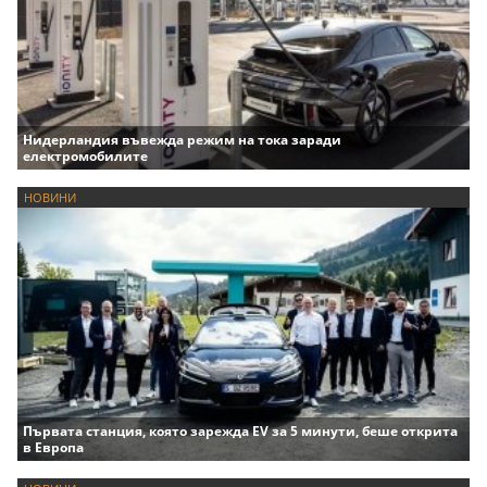
Нидерландия въвежда режим на тока заради
електромобилите
НОВИНИ
Първата станция, която зарежда EV за 5 минути, беше открита
в Европа