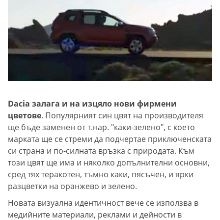
Dacia залага и на изцяло нови фирмени
цветове
. Популярният син цвят на производителя
ще бъде заменен от т.нар. "каки-зелено", с което
марката ще се стреми да подчертае приключенската
си страна и по-силната връзка с природата. Към
този цвят ще има и няколко допълнителни основни,
сред тях теракотен, тъмно каки, пясъчен, и ярки
разцветки на оранжево и зелено.
Новата визуална идентичност вече се използва в
медийните материали, реклами и дейности в