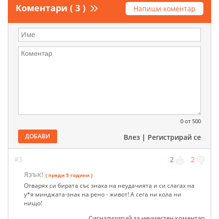
Коментари ( 3 )
Напиши коментар
0
от 500
ДОБАВИ
Влез
|
Регистрирай се
#3
2
2
Язък!
( преди 5 години )
Отварях си бирата със знака на неудачията и си слагах на
у*я минджата-знак на рено - живот! А сега ни кола ни
нищо!
Сигнализирай за неуместен коментар