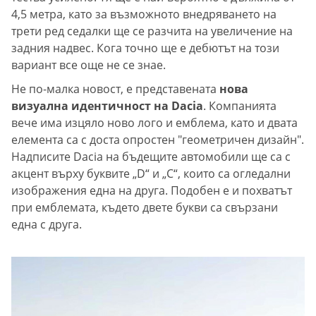
4,5 метра, като за възможното внедряването на
трети ред седалки ще се разчита на увеличение на
задния надвес. Кога точно ще е дебютът на този
вариант все още не се знае.
Не по-малка новост, е представената
нова
визуална идентичност на Dacia
. Компанията
вече има изцяло ново лого и емблема, като и двата
елемента са с доста опростен "геометричен дизайн".
Надписите Dacia на бъдещите автомобили ще са с
акцент върху буквите „D“ и „C“, които са огледални
изображения една на друга. Подобен е и похватът
при емблемата, където двете букви са свързани
една с друга.