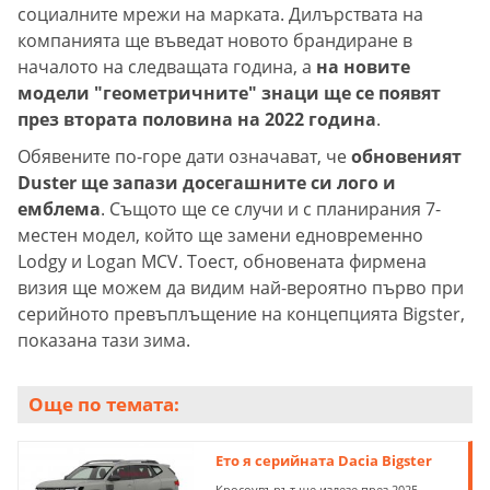
социалните мрежи на марката. Дилърствата на
компанията ще въведат новото брандиране в
началото на следващата година, а
на новите
модели "геометричните" знаци ще се появят
през втората половина на 2022 година
.
Обявените по-горе дати означават, че
обновеният
Duster ще запази досегашните си лого и
емблема
. Същото ще се случи и с планирания 7-
местен модел, който ще замени едновременно
Lodgy и Logan MCV. Тоест, обновената фирмена
визия ще можем да видим най-вероятно първо при
серийното превъплъщение на концепцията Bigster,
показана тази зима.
Още по темата:
Ето я серийната Dacia Bigster
Кросоувърът ще излезе през 2025