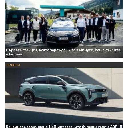
Първата станция, която зарежда EV за 5 минути, беше открита
в Европа
НОВИНИ
Бензиново завръщане: Най-интересните бъдещи коли с ДВГ - II