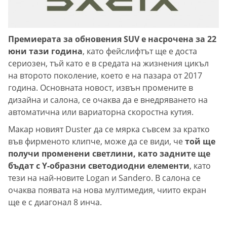
Премиерата за обновения SUV е насрочена за 22
юни тази година
, като фейслифтът ще е доста
сериозен, тъй като е в средата на жизнения цикъл
на второто поколение, което е на пазара от 2017
година. Основната новост, извън промените в
дизайна и салона, се очаква да е внедряването на
автоматична или вариаторна скоростна кутия.
Макар новият Duster да се мярка съвсем за кратко
във фирменото клипче, може да се види, че
той ще
получи променени светлини, като задните ще
бъдат с Y-образни светодиодни елементи
, като
тези на най-новите Logan и Sandero. В салона се
очаква появата на нова мултимедия, чиито екран
ще е с диагонал 8 инча.