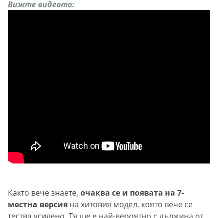
Вижте видеото:
Както вече знаете,
очаква се и появата на 7-
местна версия
на хитовия модел, която вече се
тества усилено. Тя ще е най-вероятно с дължина от