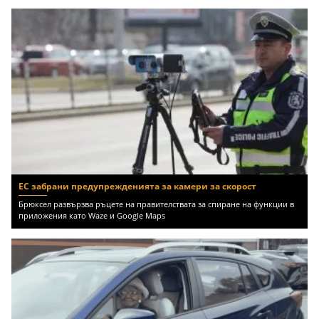
ЕС забрани предупрежденията за камери за скорост
Брюксел развързва ръцете на правителствата за спиране на функции в
приложения като Waze и Google Maps