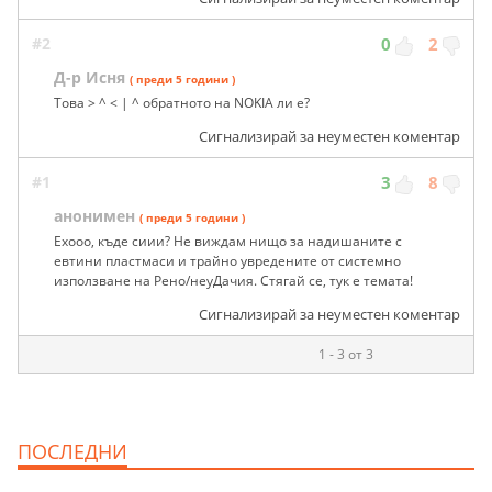
#2
0
2
Д-р Исня
( преди 5 години )
Това > ^ < | ^ обратното на NOKIA ли е?
Сигнализирай за неуместен коментар
#1
3
8
анонимен
( преди 5 години )
Ехооо, къде сиии? Не виждам нищо за надишаните с
евтини пластмаси и трайно увредените от системно
използване на Рено/неуДачия. Стягай се, тук е темата!
Сигнализирай за неуместен коментар
1 - 3 от 3
ПОСЛЕДНИ