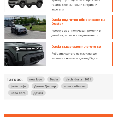
година с бензинови и хибридни
агрегати
Dacia подготвя обновяване на
Duster
Кросоувърът получава промени в
дизайна, но не и в задвижването
Dacia също сменя логото си
Ребрандирането на марката ще
започне с новия всъдеход Bigster
Тагове:
new logo
Dacia
dacia duster 2021
фейслифт
Дачия Дъстър
нова емблема
ново лого
Дачия