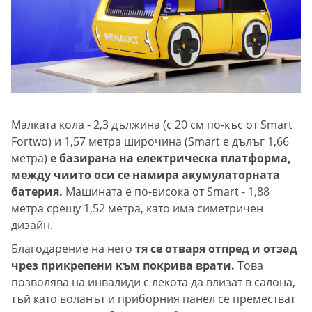
Малката кола - 2,3 дължина (с 20 см по-къс от Smart
Fortwo) и 1,57 метра широчина (Smart е дълъг 1,66
метра)
е базирана на електрическа платформа,
между чиито оси се намира акумулаторната
батерия.
Машината е по-висока от Smart - 1,88
метра срещу 1,52 метра, като има симетричен
дизайн.
Благодарение на него
тя се отваря отпред и отзад
чрез прикрепени към покрива врати.
Това
позволява на инвалиди с лекота да влизат в салона,
тъй като воланът и приборния панел се преместват