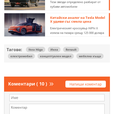
Тези звезди определено разбират от
хубави автомобили
Китайски аналог на Tesla Model
X удиви със смела цена
Електрическият кросоувър HiPhi X
излиза на пазара срещу 125 000 долара
Тагове:
Ikea Höga
Икеа
Renault
електромобил
концептуален модел
мебелна къща
Коментари ( 10 )
Напиши коментар