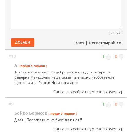
0
от 500
ДОБАВИ
Влез
|
Регистрирай се
#10
1
0
А
( преди 5 години )
Тая прахосмукачка най добре да вземат да я закарат в
Северна Македония че да кажат че е тяхно изобретение
щото срам за Рено и Икея с тва лего
Сигнализирай за неуместен коментар
#9
1
0
Бойко Борисов
( преди 5 години )
Дилян Пеевски ш съ събире ли в нея?!
Сигнализирай за неуместен коментар