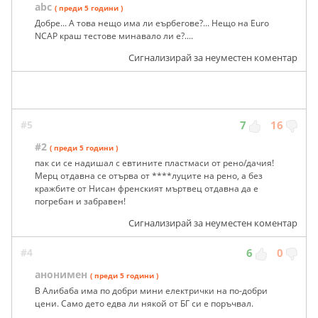
abc
( преди 5 години )
Добре... А това нещо има ли еърбегове?... Нещо на Euro
NCAP краш тестове минавало ли е?....
Сигнализирай за неуместен коментар
#5
7
16
#2
( преди 5 години )
пак си се надишал с евтините пластмаси от рено/дачия!
Мерц отдавна се отърва от ****луците на рено, а без
кражбите от Нисан френският мъртвец отдавна да е
погребан и забравен!
Сигнализирай за неуместен коментар
#4
6
0
анонимен
( преди 5 години )
В Алибаба има по добри мини електрички на по-добри
цени. Само дето едва ли някой от БГ си е поръчвал.