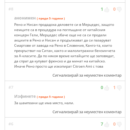
#8
1
0
анонимен
( преди 5 години )
Рено и Нисан продадоха дяловете си в Мерцедес, защото
немците са в процедура на поглъщане от китайския
концерн Гели, Мерцедес обаче още не са си продали
акциите в Рено и Нисан и продължават да си пазаруват
Смартове от завода на Рено в Словения, Канго-та, които
прекръстват на Ситан, както и малолитражни бензинчета
за А-класите. Да по някоя време китайците ще заповядат,
да спрат да купуват френско и да минат на китайско.
Иначе Рено просто ще изкопират Citroen Ami с това
Сигнализирай за неуместен коментар
#7
0
1
Изфинете
( преди 5 години )
За шампоани ще има място, нали.
Сигнализирай за неуместен коментар
#6
7
0