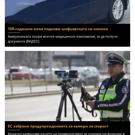
108-годишна жена поднови шофьорската си книжка
Американката покри всички медицински изисквания, за да получи
документа (ВИДЕО)
ЕС забрани предупрежденията за камери за скорост
Брюксел развързва ръцете на правителствата за спиране на функции в