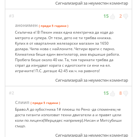
Сигнализирай за неуместен коментар
#3
15
2
анонимен
( преди 5 години )
Скъпичка е! В Пекин имах една електричка да ходя до
метрото и супера. От тези, дето не ти трябва книжка.
Купих я от кварталния железарски магазин за 1650
долара. Чипа нова с найлоните. Четири врати с парно.
Климатика беше един вентилатор, ама вършеше работа.
Пробега беше около 40 км. Та, тия тарикати трябва да
спрат да изнудват хората с идиотските си ени на ел.
играчките! П.С. дигаше 42-45 км.ч. на равното!
Сигнализирай за неуместен коментар
#2
15
8
Слиип
( преди 5 години )
Браво.А до хубостника 1# плюеш по Рено -да споменем,че
доста гиганти използват техни двигатели а и правят цели
коли по лиценз(Мерцедес например).Нисан и Митсубиши
също.
Сигнализирай за неуместен коментар