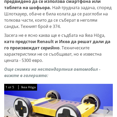
предвидено да се използва смартфона или
таблета на шофьора.
Най-трудната задача, според
Шлотхауер, обаче е била колата да се разглоби на
толкова части, които да се съберат в неголям
сандък. Техният брой е 374.
Засега не е ясно каква ще е съдбата на Ikea Höga,
като предстои Renault и Икеа да решат дали да
го произвеждат серийно
. Техническите
характеристики не се съобщават, но е известна
цената - 5300 евро.
Още снимки на нестандартния автомобил -
вижте в галерията:
1
1
1
1
1
от
от
от
от
от
5
5
5
5
5
Ikea Höga
Ikea Höga
Ikea Höga
Ikea Höga
Ikea Höga