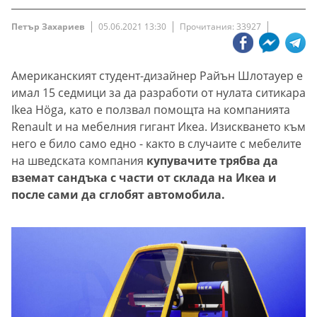
Петър Захариев
05.06.2021 13:30
Прочитания: 33927
Американският студент-дизайнер Райън Шлотауер е
имал 15 седмици за да разработи от нулата ситикара
Ikea Höga, като е ползвал помощта на компанията
Renault и на мебелния гигант Икеа. Изискването към
него е било само едно - както в случаите с мебелите
на шведската компания
купувачите трябва да
вземат сандъка с части от склада на Икеа и
после сами да сглобят автомобила.