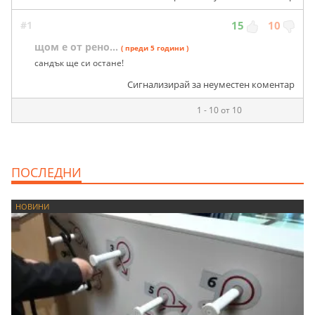
#1
15
10
щом е от рено...
( преди 5 години )
сандък ще си остане!
Сигнализирай за неуместен коментар
1 - 10 от 10
ПОСЛЕДНИ
НОВИНИ