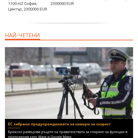
2300000 EUR
дава под наем, Двустаен апартамент, 55
НАЙ-ЧЕТЕНИ
m2 София, Младост 4, 650 EUR
ЕС забрани предупрежденията за камери за скорост
Брюксел развързва ръцете на правителствата за спиране на функции в
приложения като Waze и Google Maps