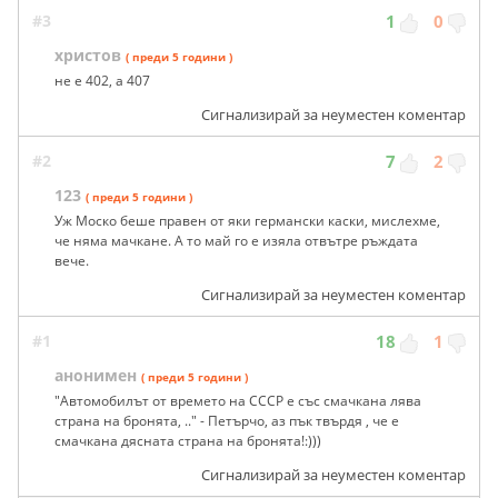
#3
1
0
христов
( преди 5 години )
не е 402, а 407
Сигнализирай за неуместен коментар
#2
7
2
123
( преди 5 години )
Уж Моско беше правен от яки германски каски, мислехме,
че няма мачкане. А то май го е изяла отвътре ръждата
вече.
Сигнализирай за неуместен коментар
#1
18
1
анонимен
( преди 5 години )
"Автомобилът от времето на СССР е със смачкана лява
страна на бронята, .." - Петърчо, аз пък твърдя , че е
смачкана дясната страна на бронята!:)))
Сигнализирай за неуместен коментар