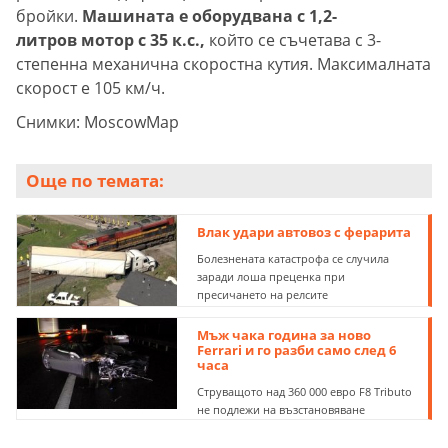
бройки.
Машината е оборудвана с 1,2-
литров мотор с 35 к.с.,
който се съчетава с 3-
степенна механична скоростна кутия. Максималната
скорост е 105 км/ч.
Снимки: MoscowMap
Още по темата:
Влак удари автовоз с ферарита
Болезнената катастрофа се случила
заради лоша преценка при
пресичането на релсите
Мъж чака година за ново
Ferrari и го разби само след 6
часа
Струващото над 360 000 евро F8 Tributo
не подлежи на възстановяване