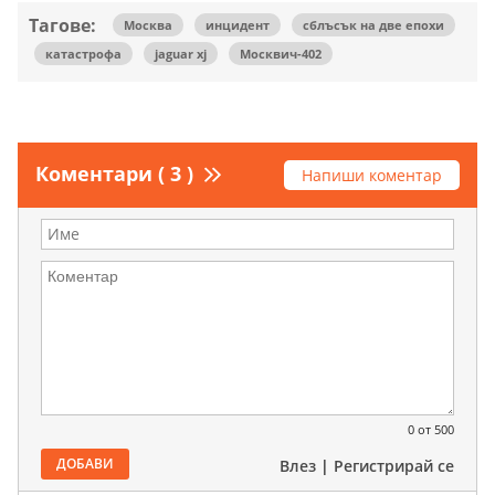
Тагове:
Москва
инцидент
сблъсък на две епохи
катастрофа
jaguar xj
Москвич-402
Коментари ( 3 )
Напиши коментар
0
от 500
ДОБАВИ
Влез
|
Регистрирай се