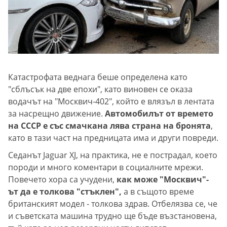
Катастрофата веднага беше определена като
"сблъсък на две епохи", като виновен се оказа
водачът на "Москвич-402", който е влязъл в лентата
за насрещно движение.
Автомобилът от времето
на СССР е със смачкана лява страна на бронята
,
като в тази част на предницата има и други повреди.
Седанът Jaguar XJ, на практика, не е пострадал, което
породи и много коментари в социалните мрежи.
Повечето хора са учудени,
как може "Москвич"-
ът да е толкова "стъклен",
а в същото време
британският модел - толкова здрав. Отбелязва се, че
и съветската машина трудно ще бъде възстановена,