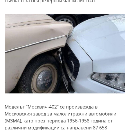
тъй като за нея резервни части липсват.
Моделът "Москвич-402" се произвежда в
Московския завод за малолитражни автомобили
(МЗМА), като през периода 1956-1958 година от
различни модификации са направени 87 658