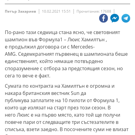
Петър Захариев
10.02.2021 15:51
Прочитания: 17688
По-рано тази седмица стана ясно, че световният
шампион във Формула1 – Люис Хамилтън ,
е продължил договора си с Mercedes-
AMG. Седемкратният първенец в шампионата беше
единственият, който нямаше потвърдено
споразумение с отбора за предстоящия сезон, но
сега то вече е факт.
Сумата по контракта на Хамилтън е огромна и
накара британския вестник Sun да
публикува заплатите на 10 пилоти от Формула 1,
които ще излязат на старт през този сезон. В
него Люис е на първо място, като той ще получи
повече пари от следващите три състезателите в
списъка, взети заедно. В посочените суми не влизат