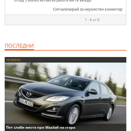
отзад :) Малко китайска работа ми се вижда.
Сигнализирай за неуместен коментар
1 - 8 от 8
ПОСЛЕДНИ
НОВИНИ
Пет слаби места при Mazda6 на старо