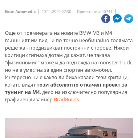
Екип Automedia
29.11.2020 07:30
Прочитания: 40741
Още от премиерата на новите BMW M3 и M4
външният им вид - и по-точно необичайно голямата
решетка - предизвикват постоянни спорове. Някои
критици стигнаха дотам да кажат, че такава
"физиономия" може и да подхожда на monster truck,
но не е уместна за един спортен автомобил.
Интересно ни е какво ли биха казали тези критици,
когато видят
този абсолютно откачен проект за
тунинг на M4
, дело на изключително популярния
графичен дизайнер
BradBuilds
.