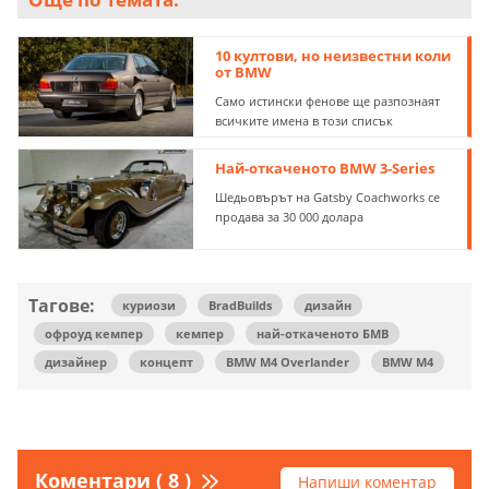
10 култови, но неизвестни коли
от BMW
Само истински фенове ще разпознаят
всичките имена в този списък
Най-откаченото BMW 3-Series
Шедьовърът на Gatsby Coachworks се
продава за 30 000 долара
Тагове:
куриози
BradBuilds
дизайн
офроуд кемпер
кемпер
най-откаченото БМВ
дизайнер
концепт
BMW M4 Overlander
BMW M4
Коментари ( 8 )
Напиши коментар