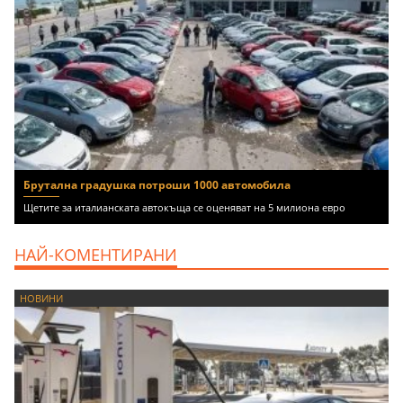
Брутална градушка потроши 1000 автомобила
Щетите за италианската автокъща се оценяват на 5 милиона евро
НАЙ-КОМЕНТИРАНИ
НОВИНИ