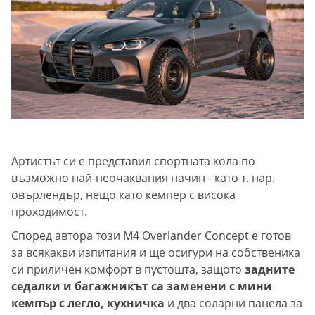
Артистът си е представил спортната кола по
възможно най-неочаквания начин - като т. нар.
овърлeндър, нещо като кемпер с висока
проходимост.
Според автора този M4 Overlander Concept е готов
за всякакви изпитания и ще осигури на собственика
си приличен комфорт в пустошта, защото
задните
седалки и багажникът са заменени с мини
кемпър с легло, кухничка
и два соларни панела за