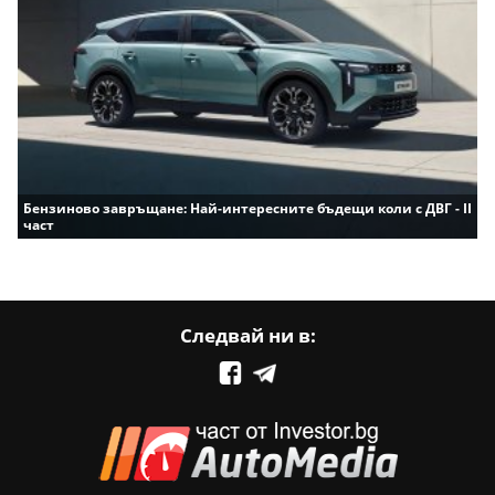
Бензиново завръщане: Най-интересните бъдещи коли с ДВГ - II
част
Следвай ни в: