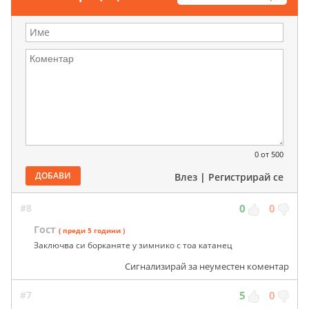
0
от 500
ДОБАВИ
Влез
|
Регистрирай се
#8
0
0
Гост
( преди 5 години )
Заключва си борканяте у зимнико с тоа катанец
Сигнализирай за неуместен коментар
#7
5
0