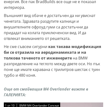
енергия. Все пак BradBuilds все още не е показал
интериора.
Външният вид обаче е достатъчен да ни увиснат
ченетата. Здравата раздутите калници и
внушителните офроуд гуми са достатъчни да
придадат на колата приключенски вид. И да
отвлекат вниманието от решетката.
Не сме съвсем сигурни
как такава модификация
би се отразила на аеродинамиката и на
толкова таченото от инженерите
на BMW
разпределение на теглото между двете оси. Но пък
поне ще имате каравана с трилитров шестак с туин
турбо и 480 коня.
Още от смайващия M4 Overlander вижте в
ГАЛЕРИЯТА:
1
1
1
1
1
1
1
1
1
1
от
от
от
от
от
от
от
от
от
от
10
10
10
10
10
10
10
10
10
10
BMW M4 Overlander Concept
BMW M4 Overlander Concept
BMW M4 Overlander Concept
BMW M4 Overlander Concept
BMW M4 Overlander Concept
BMW M4 Overlander Concept
BMW M4 Overlander Concept
BMW M4 Overlander Concept
BMW M4 Overlander Concept
BMW M4 Overlander Concept