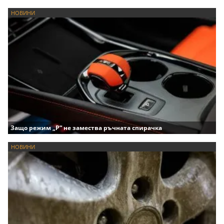
НОВИНИ
Защо режим „P“ не замества ръчната спирачка
НОВИНИ