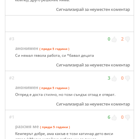
Сигнализирай за неуместен коментар
#3
0
2
анонимен
( преди 5 години )
Си нямал гявола работа, си *бавал децата
Сигнализирай за неуместен коментар
#2
3
0
анонимен
( преди 5 години )
Отпред е доста стилно, но този съндък отзад е отврат.
Сигнализирай за неуместен коментар
#1
6
0
разсмя ме
( преди 5 години )
Кемперът добре, ама какъв е този катинар дето виси