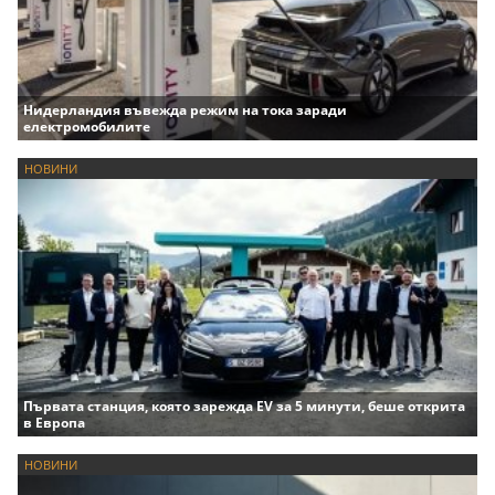
Нидерландия въвежда режим на тока заради
електромобилите
НОВИНИ
Първата станция, която зарежда EV за 5 минути, беше открита
в Европа
НОВИНИ