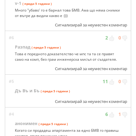
v-1
( преди 5 години )
Много "убаво' го е барнал това БМВ. Ама що няма снимки
от вътре да видим какво е :)))
Сигнализирай за неуместен коментар
#6
2
0
Разпад
( преди 5 години )
Това е поредното доказателство че мпс та та се правят
само на комп, без грам инженерска мисъл от създателя.
Сигнализирай за неуместен коментар
#5
11
0
Дъ Въ и Бъ
( преди 5 години )
Сигнализирай за неуместен коментар
#4
6
1
анонимен
( преди 5 години )
Когато си продадеш апартамента за едно БМВ го правиш
кемпер, друго решение няма.