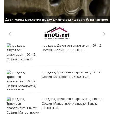
Дори малко мръсотия върху джанта води до загуба на контрол
продава, Двустаен апартамент, 59 m2
София, Люлин 3, 117000 EUR
продава, Тристаен апартамент, 89 m2
София, Младост 4, 250000 EUR
продава, Тристаен апартамент, 116 m2
София, Манастирски ливади Запад,
319000 EUR