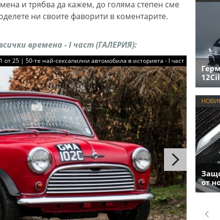
мена и трябва да кажем, до голяма степен сме
споделете ни своите фаворити в коментарите.
всички времена - I част (ГАЛЕРИЯ):
1 от 25 | 50-те най-сексапилни автомобила в историята - I част
Герм
12Cil
НОВИ
Защо
от н