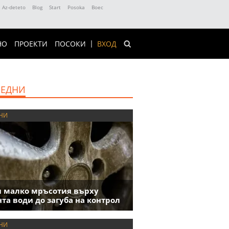
Az-deteto
Blog
Start
Posoka
Boec
НО
ПРОЕКТИ
ПОСОКИ
ВХОД
ЕДНИ
НИ
 малко мръсотия върху
та води до загуба на контрол
НИ