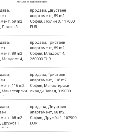
продава, Двустаен
Левс
апартамент, 59 m2
тежк
София, Люлин 3, 117000
нача
EUR
Бълг
продава, Тристаен
Левс
апартамент, 89 m2
Пло
София, Младост 4,
250000 EUR
продава, Тристаен
Лошо
апартамент, 116 m2
ще п
София, Манастирски
във 
ливади Запад, 319000
продава, Двустаен
Брун
апартамент, 68 m2
меди
София, Дружба 1, 167900
Севе
EUR