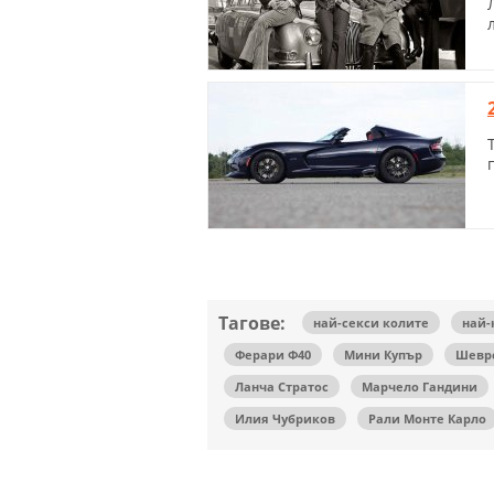
Тагове:
най-секси колите
най-
Ферари Ф40
Мини Купър
Шевр
Ланча Стратос
Марчело Гандини
Илия Чубриков
Рали Монте Карло