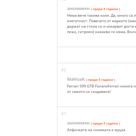
анонимен
( преди 5 години )
Няма вече такива коли. Да, много са 
елегатност. Повечето от марките (ма
държат на стила си и изкарват доста 
пежо, ситроен) никакви ги няма. Всич
#2
MaHuaK
( преди 5 години )
Ferrari 599 GTB FioranoFerrari никога
от самото си създаване!
#1
анонимен
( преди 5 години )
Алфичката на снимката е муцка