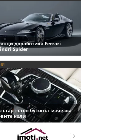
анци доработиха Ferrari
indri Spider
НИ
 старт-стоп бутонът изчезва
овите коли