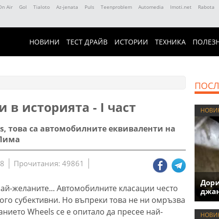
On Air
Gol
Tialoto
Az-jenata
Puls
Teenproblem
Automedia
Imoti.net
Rabota
НОВИНИ
ТЕСТ ДРАЙВ
ИСТОРИИ
ТЕХНИКА
ПОЛЕЗ
ПОСЛ
и в историята - I част
НОВИ
atos, това са автомобилните еквиваленти на
 Лима
18
Прочитания: 49861
Дори
най-желаните... Автомобилните класации често
джан
ного субективни. Но въпреки това не ни омръзва
анието Wheels се е опитало да пресее най-
НОВИ