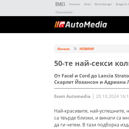
Investor
Dnes
Bloombergtv
Bulgaria 
Chernomore
Начало
НОВИНИ
50-те най-секси кол
От Facel и Cord до Lancia Str
Скарлет Йохансон и Адриана
Екип Automedia
20.10.2024 16:
Най-красивите, най-успешните, 
са твърде близки, и винаги са м
да ги четем. В тази подборка изд