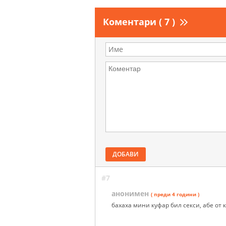
Коментари ( 7 )
ДОБАВИ
#7
анонимен
( преди 4 години )
бахаха мини куфар бил секси, абе от 