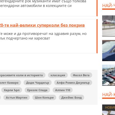
Легендарните рок музиканти имат също толкова
НАЙ-
легендарни автомобили в колекциите си
800 E
20-те най-велики суперколи без покрив
Те може и да противоречат на здравия разум, но
пък подчертано ни харесват
красивите коли в историята
класация
Фасел Вега
олет Камаро
Додж Чарджър
Алфа Ромео Джуниър
Харли Ърл
Ерколе Спада
Алпин 110
НАЙ-
Астън Мартин
Шон Конъри
Джеймс Бонд
НОВИ