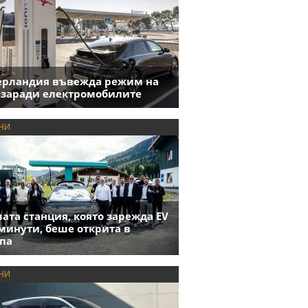
ерландия въвежда режим на
 заради електромобилите
НИ
ата станция, която зарежда EV
 минути, беше открита в
па
НИ