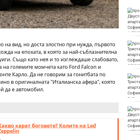
Винисиус Жуниор
преподписа с Реал
(Мадрид)
ЦСКА удари с 3:0 Макаби
 на вид, но доста злостно при нужда, първото
като гост
ожда на епохата, в която за най-съблазнителна
иги. Също като нея и то изглеждаше слабовато,
 на големите момчета като Ford Falcon и
онте Карло. Да не говорим за гонитбата по
Тъжна вест! Почина
ино в оригиналната "Италианска афера", която
голямо име в
медицината
й да е автомобил.
EUR
Златото стигна до 4295
долара за унция
Какво карат боговете? Колите на Led
Zeppelin