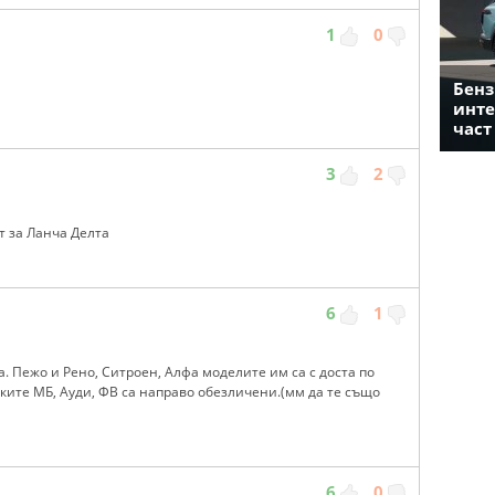
1
0
Бенз
инте
част
3
2
ст за Ланча Делта
6
1
ка. Пежо и Рено, Ситроен, Алфа моделите им са с доста по
ките МБ, Ауди, ФВ са направо обезличени.(мм да те също
6
0