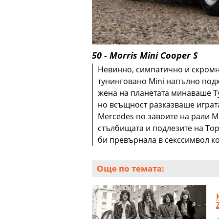
50 - Morris Mini Cooper S
Невинно, симпатично и скромно
тунинговано Mini напълно подх
жена на планетата минаваше Ту
но всъщност разказваше играта
Mercedes по завоите на рали М
стълбищата и подлезите на Тор
би превърнала в секссимвол ко
Още по темата: