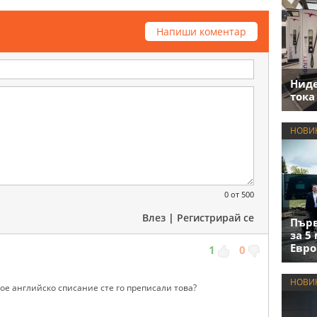
Напиши коментар
Нид
тока
НОВИ
0
от 500
Влез
|
Регистрирай се
Първ
за 5
Евро
1
0
НОВИ
кое английско списание сте го преписали това?