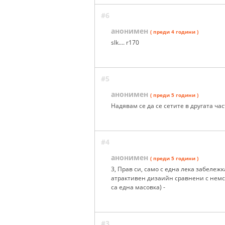
#6
анонимен
( преди 4 години )
slk.... r170
#5
анонимен
( преди 5 години )
Надявам се да се сетите в другата ча
#4
анонимен
( преди 5 години )
3, Прав си, само с една лека забележ
атрактивен дизаийн сравнени с немс
са една масовка) -
#3