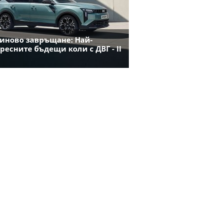
иново завръщане: Най-
ресните бъдещи коли с ДВГ - II