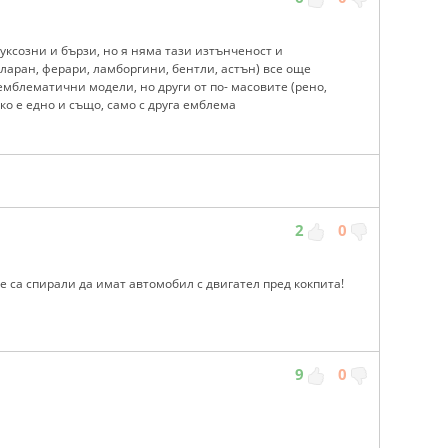
луксозни и бързи, но я няма тази изтънченост и
кларан, ферари, ламборгини, бентли, астън) все още
емблематични модели, но други от по- масовите (рено,
ко е едно и също, само с друга емблема
2
0
 не са спирали да имат автомобил с двигател пред кокпита!
9
0