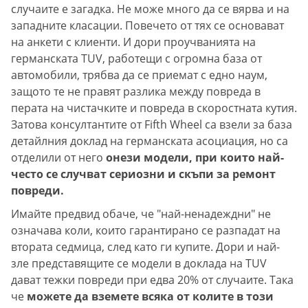
случаите е загадка. Не може много да се вярва и на
западните класации. Повечето от тях се основават
на анкети с клиенти. И дори проучванията на
германската TUV, работещи с огромна база от
автомобили, трябва да се приемат с едно наум,
защото те не правят разлика между повреда в
перата на чистачките и повреда в скоростната кутия.
Затова консултантите от Fifth Wheel са взели за база
детайлния доклад на германската асоциация, но са
отделили от него
онези модели, при които най-
често се случват сериозни и скъпи за ремонт
повреди.
Имайте предвид обаче, че "най-ненадеждни" не
означава коли, които гарантирано се разпадат на
втората седмица, след като ги купите. Дори и най-
зле представящите се модели в доклада на TUV
дават тежки повреди при едва 20% от случаите. Така
че
можете да вземете всяка от колите в този