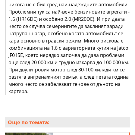
никога не е бил сред най-надеждните автомобили.
Проблемни тук са най-вече бензиновите агрегати -
1.6 (HR16DE) и особено 2.0 (MR20DE). И при двата
често се случва семерингите да заклинят заради
натрупан нагар, особено когато автомобилът се
кара основно в градски режим. Много рискова е
комбинацията на 1.6 с вариаторната кутия на Jatco
JF015E, която нерядко започва да дава проблеми
още след 20 000 км и трудно изкарва до 100 000 км.
При двулитровия мотор след 80-100 хиляди км се
разтяга ангренажният ремък, а след петата година
много често се забелязват течове от дъното на
картера.
Още по темата: