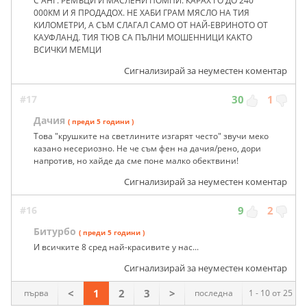
С АНГ. РЕМЪЦИ И МАСЛЕНИ ПОМПИ. КАРАХ ГО ДО 240
000КМ И Я ПРОДАДОХ. НЕ ХАБИ ГРАМ МЯСЛО НА ТИЯ
КИЛОМЕТРИ, А СЪМ СЛАГАЛ САМО ОТ НАЙ-ЕВРИНОТО ОТ
КАУФЛАНД. ТИЯ ТЮВ СА ПЪЛНИ МОШЕННИЦИ КАКТО
ВСИЧКИ МЕМЦИ
Сигнализирай за неуместен коментар
#17
30
1
Дачия
( преди 5 години )
Това "крушките на светлините изгарят често" звучи меко
казано несериозно. Не че съм фен на дачия/рено, дори
напротив, но хайде да сме поне малко обектвини!
Сигнализирай за неуместен коментар
#16
9
2
Битурбо
( преди 5 години )
И всичките 8 сред най-красивите у нас...
Сигнализирай за неуместен коментар
<
1
2
3
>
първа
последна
1 - 10 от 25