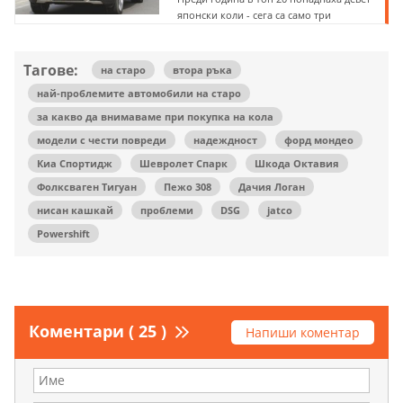
японски коли - сега са само три
Тагове:
на старо
втора ръка
най-проблемите автомобили на старо
за какво да внимаваме при покупка на кола
модели с чести повреди
надеждност
форд мондео
Киа Спортидж
Шевролет Спарк
Шкода Октавия
Фолксваген Тигуан
Пежо 308
Дачия Логан
нисан кашкай
проблеми
DSG
jatco
Powershift
Коментари ( 25 )
Напиши коментар