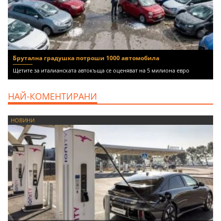
Брутална градушка потроши 1000 автомобила
Щетите за италианската автокъща се оценяват на 5 милиона евро
НАЙ-КОМЕНТИРАНИ
НОВИНИ