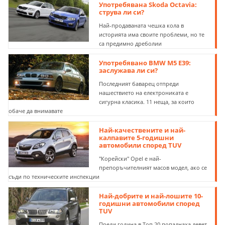
Употребявана Skoda Octavia:
струва ли си?
Най-продаваната чешка кола в
историята има своите проблеми, но те
са предимно дреболии
Употребявано BMW M5 E39:
заслужава ли си?
Последният баварец отпреди
нашествието на електрониката е
сигурна класика. 11 неща, за които
обаче да внимавате
Най-качествените и най-
калпавите 5-годишни
автомобили според TUV
"Корейски" Opel е най-
препоръчителният масов модел, ако се
съди по техническите инспекции
Най-добрите и най-лошите 10-
годишни автомобили според
TUV
Преди година в Топ 20 попаднаха девет