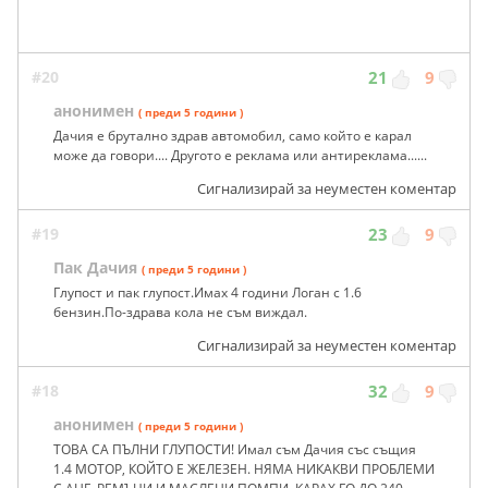
#20
21
9
анонимен
( преди 5 години )
Дачия е брутално здрав автомобил, само който е карал
може да говори.... Другото е реклама или антиреклама......
Сигнализирай за неуместен коментар
#19
23
9
Пак Дачия
( преди 5 години )
Глупост и пак глупост.Имах 4 години Логан с 1.6
бензин.По-здрава кола не съм виждал.
Сигнализирай за неуместен коментар
#18
32
9
анонимен
( преди 5 години )
ТОВА СА ПЪЛНИ ГЛУПОСТИ! Имал съм Дачия със същия
1.4 МОТОР, КОЙТО Е ЖЕЛЕЗЕН. НЯМА НИКАКВИ ПРОБЛЕМИ