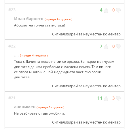
#23
4
0
Иван барчето
( преди 4 години )
Абсолютна точна статистика!
Сигнализирай за неуместен коментар
#22
7
0
….
( преди 4 години )
Това с Дачията нещо не ми се връзва. За първи път чувам
двигател да има проблеми с маслена помпа. Там винаги
се влага много и е най-надеждната част във всеки
двигател.
Сигнализирай за неуместен коментар
#21
11
3
анонимен
( преди 5 години )
Не разбирате от автомобили.
Сигнализирай за неуместен коментар