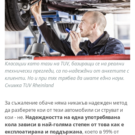
Класации като тази на TUV, базиращи се на реални
технически прегледи, са по-надеждни от анкетите с
клиенти. Но и при тях трябва да имате едно наум.
Снимка TUV Rheinland
За съжаление обаче няма никакъв надежден метод
да разберете кои от тези автомобили си струват и
кои - не.
Надеждността на една употребявана
кола зависи в най-голяма степен от това как е
експлоатирана и поддържана
, което в 99% от