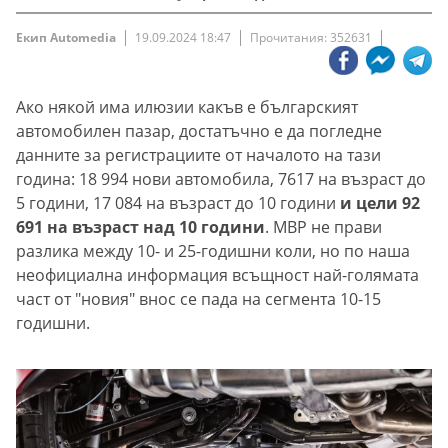
Екип Automedia
19.09.2024 18:47
Прочитания: 352631
Ако някой има илюзии какъв е българският
автомобилен пазар, достатъчно е да погледне
данните за регистрациите от началото на тази
година: 18 994 нови автомобила, 7617 на възраст до
5 години, 17 084 на възраст до 10 години
и цели 92
691 на възраст над 10 години
. МВР не прави
разлика между 10- и 25-годишни коли, но по наша
неофициална информация всъщност най-голямата
част от "новия" внос се пада на сегмента 10-15
годишни.